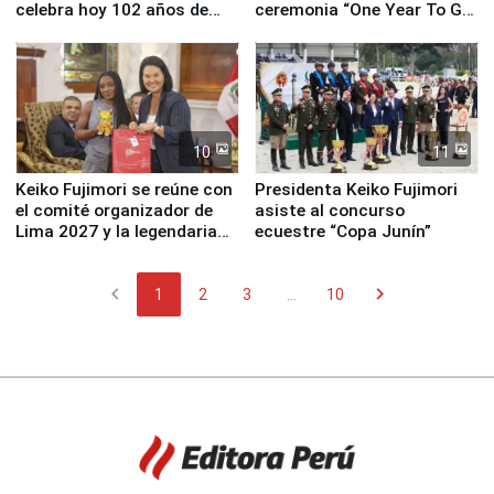
celebra hoy 102 años de
ceremonia “One Year To Go
fundación
de Lima 2027”
10
11
Keiko Fujimori se reúne con
Presidenta Keiko Fujimori
el comité organizador de
asiste al concurso
Lima 2027 y la legendaria
ecuestre “Copa Junín”
Simone Biles
chevron_left
chevron_right
1
2
3
...
10