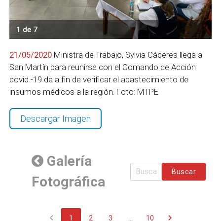
1 de 7
21/05/2020
Ministra de Trabajo, Sylvia Cáceres llega a
San Martín para reunirse con el Comando de Acción
covid -19 de a fin de verificar el abastecimiento de
insumos médicos a la región. Foto: MTPE
Descargar Imagen
Galería
Buscar
Fotográfica
chevron_left
chevron_right
1
2
3
...
10