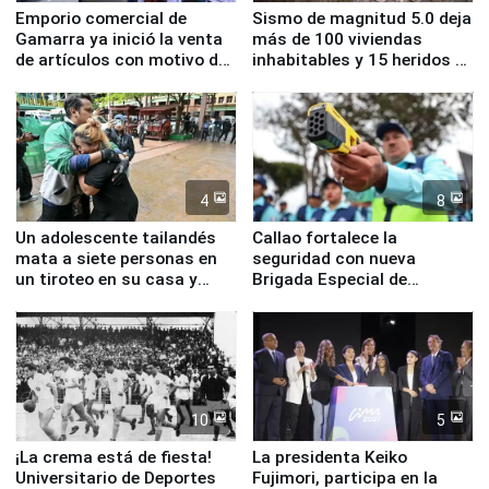
Emporio comercial de
Sismo de magnitud 5.0 deja
Gamarra ya inició la venta
más de 100 viviendas
de artículos con motivo de
inhabitables y 15 heridos en
la visita del papa León XIV
Junín
4
8
Un adolescente tailandés
Callao fortalece la
mata a siete personas en
seguridad con nueva
un tiroteo en su casa y
Brigada Especial de
escuela
Turismo y moderno
equipamiento para
Serenazgo
10
5
¡La crema está de fiesta!
La presidenta Keiko
Universitario de Deportes
Fujimori, participa en la