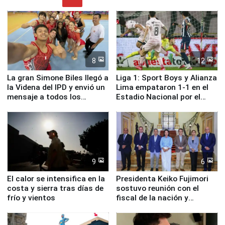
8
12
La gran Simone Biles llegó a
Liga 1: Sport Boys y Alianza
la Videna del IPD y envió un
Lima empataron 1-1 en el
mensaje a todos los
Estadio Nacional por el
deportistas del Perú
Torneo Clausura
9
6
El calor se intensifica en la
Presidenta Keiko Fujimori
costa y sierra tras días de
sostuvo reunión con el
frío y vientos
fiscal de la nación y
ministros de Estado