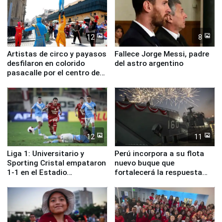
12
8
Artistas de circo y payasos
Fallece Jorge Messi, padre
desfilaron en colorido
del astro argentino
pasacalle por el centro de
Lima
12
11
Liga 1: Universitario y
Perú incorpora a su flota
Sporting Cristal empataron
nuevo buque que
1-1 en el Estadio
fortalecerá la respuesta
Monumental
ante el fenómeno El Niño