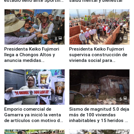
estadio lleno ante Sporting
salud mental y bienestar
Cristal
8
6
Presidenta Keiko Fujimori
Presidenta Keiko Fujimori
llega a Chongos Altos y
supervisa construcción de
anuncia medidas
vivienda social para
inmediatas en vivienda,
familias afectadas por
educación, salud y empleo
sismo en Junín
5
6
Emporio comercial de
Sismo de magnitud 5.0 deja
Gamarra ya inició la venta
más de 100 viviendas
de artículos con motivo de
inhabitables y 15 heridos en
la visita del papa León XIV
Junín