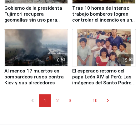
Gobierno de la presidenta
Tras 10 horas de intenso
Fujimori recupera
trabajo bomberos logran
geomallas sin uso para
controlar el incendio en una
proteger Santa Eulalia ante
planta química de Santiago
Fenómeno El Niño
de Chile
10
15
Al menos 17 muertos en
El esperado retorno del
bombardeos rusos contra
papa León XIV al Perú: Las
Kiev y sus alrededores
imágenes del Santo Padre
en su labor pastoral en
nuestro país
chevron_left
chevron_right
1
2
3
...
10