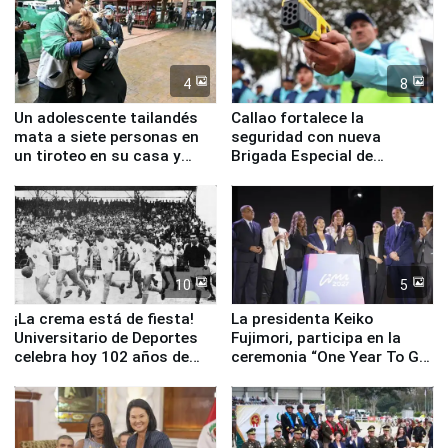
4
8
Un adolescente tailandés
Callao fortalece la
mata a siete personas en
seguridad con nueva
un tiroteo en su casa y
Brigada Especial de
escuela
Turismo y moderno
equipamiento para
Serenazgo
10
5
¡La crema está de fiesta!
La presidenta Keiko
Universitario de Deportes
Fujimori, participa en la
celebra hoy 102 años de
ceremonia “One Year To Go
fundación
de Lima 2027”