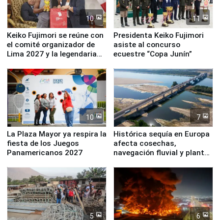
10
11
Keiko Fujimori se reúne con
Presidenta Keiko Fujimori
el comité organizador de
asiste al concurso
Lima 2027 y la legendaria
ecuestre “Copa Junín”
Simone Biles
10
7
La Plaza Mayor ya respira la
Histórica sequía en Europa
fiesta de los Juegos
afecta cosechas,
Panamericanos 2027
navegación fluvial y plantas
nucleares
5
6