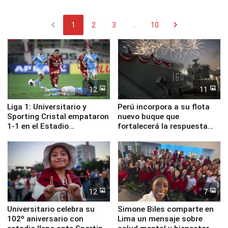
chevron_left
chevron_right
1
2
3
...
10
12
11
Liga 1: Universitario y
Perú incorpora a su flota
Sporting Cristal empataron
nuevo buque que
1-1 en el Estadio
fortalecerá la respuesta
Monumental
ante el fenómeno El Niño
12
7
Universitario celebra su
Simone Biles comparte en
102º aniversario con
Lima un mensaje sobre