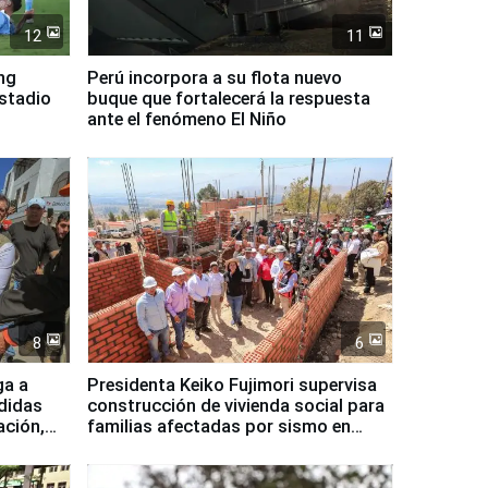
12
11
ing
Perú incorpora a su flota nuevo
Estadio
buque que fortalecerá la respuesta
ante el fenómeno El Niño
8
6
ga a
Presidenta Keiko Fujimori supervisa
didas
construcción de vivienda social para
ación,
familias afectadas por sismo en
Junín