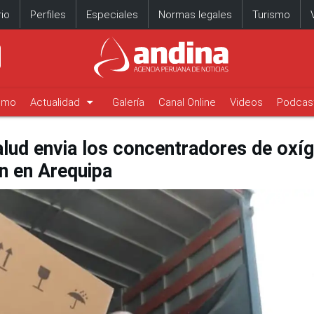
io
Perfiles
Especiales
Normas legales
Turismo
arrow_drop_down
timo
Actualidad
Galería
Canal Online
Videos
Podcas
alud envia los concentradores de oxí
n en Arequipa