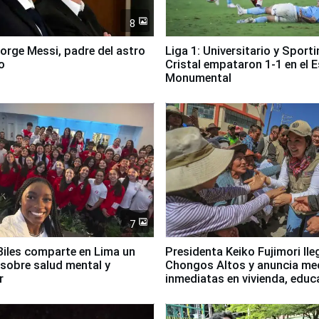
8
Jorge Messi, padre del astro
Liga 1: Universitario y Sport
o
Cristal empataron 1-1 en el 
Monumental
7
iles comparte en Lima un
Presidenta Keiko Fujimori lle
sobre salud mental y
Chongos Altos y anuncia me
r
inmediatas en vivienda, educ
salud y empleo