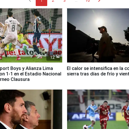
chevron_left
chevron_right
1
2
3
...
10
12
Sport Boys y Alianza Lima
El calor se intensifica en la c
n 1-1 en el Estadio Nacional
sierra tras días de frío y vien
orneo Clausura