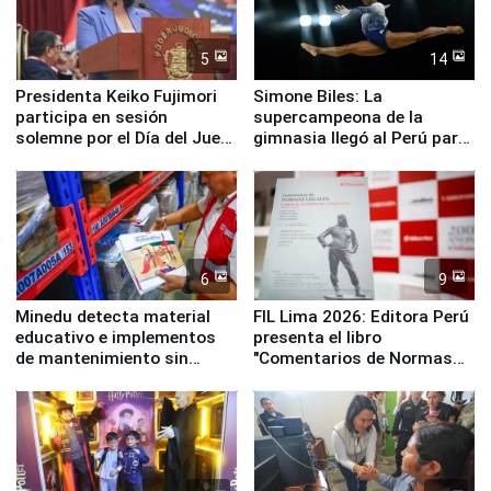
5
14
Presidenta Keiko Fujimori
Simone Biles: La
participa en sesión
supercampeona de la
solemne por el Día del Juez
gimnasia llegó al Perú para
y la Jueza
empezar cuenta regresiva a
Panamericanos Lima 2027
6
9
Minedu detecta material
FIL Lima 2026: Editora Perú
educativo e implementos
presenta el libro
de mantenimiento sin
"Comentarios de Normas
distribuir en almacenes de
Legales: Laboral Vl .
la UGEL 2
Derecho Colectivo"