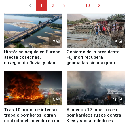
chevron_left
chevron_right
1
2
3
...
10
7
5
Histórica sequía en Europa
Gobierno de la presidenta
afecta cosechas,
Fujimori recupera
navegación fluvial y plantas
geomallas sin uso para
nucleares
proteger Santa Eulalia ante
Fenómeno El Niño
6
10
Tras 10 horas de intenso
Al menos 17 muertos en
trabajo bomberos logran
bombardeos rusos contra
controlar el incendio en una
Kiev y sus alrededores
planta química de Santiago