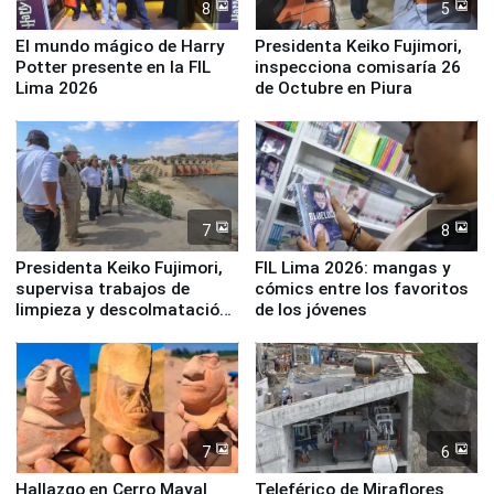
8
5
El mundo mágico de Harry
Presidenta Keiko Fujimori,
Potter presente en la FIL
inspecciona comisaría 26
Lima 2026
de Octubre en Piura
7
8
Presidenta Keiko Fujimori,
FIL Lima 2026: mangas y
supervisa trabajos de
cómics entre los favoritos
limpieza y descolmatación
de los jóvenes
en río Piura
7
6
Hallazgo en Cerro Mayal
Teleférico de Miraflores