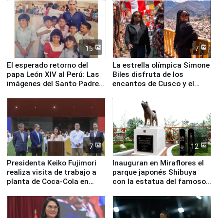
de Chile
15
7
El esperado retorno del
La estrella olímpica Simone
papa León XIV al Perú: Las
Biles disfruta de los
imágenes del Santo Padre
encantos de Cusco y el
en su labor pastoral en
Valle Sagrado
nuestro país
7
12
Presidenta Keiko Fujimori
Inauguran en Miraflores el
realiza visita de trabajo a
parque japonés Shibuya
planta de Coca-Cola en
con la estatua del famoso
Pucusana
perro Hachiko