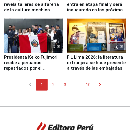
revela talleres de alfarería
entra en etapa final y será
de la cultura mochica
inaugurado en las próximas
semanas
7
16
Presidenta Keiko Fujimori
FIL Lima 2026: la literatura
recibe a peruanos
extranjera se hace presente
repatriados por el
a través de las embajadas
terremoto en Venezuela
chevron_left
chevron_right
1
2
3
...
10