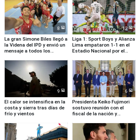
8
12
La gran Simone Biles llegó a
Liga 1: Sport Boys y Alianza
la Videna del IPD y envió un
Lima empataron 1-1 en el
mensaje a todos los
Estadio Nacional por el
deportistas del Perú
Torneo Clausura
9
6
El calor se intensifica en la
Presidenta Keiko Fujimori
costa y sierra tras días de
sostuvo reunión con el
frío y vientos
fiscal de la nación y
ministros de Estado