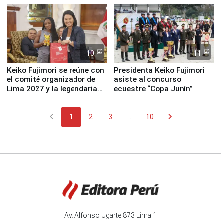
10
11
Keiko Fujimori se reúne con
Presidenta Keiko Fujimori
el comité organizador de
asiste al concurso
Lima 2027 y la legendaria
ecuestre “Copa Junín”
Simone Biles
chevron_left
chevron_right
1
2
3
...
10
Av. Alfonso Ugarte 873 Lima 1