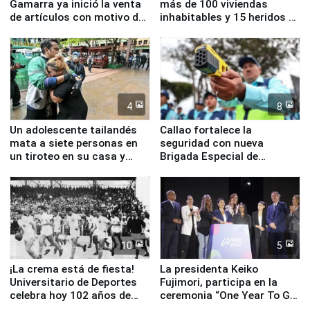
Gamarra ya inició la venta
más de 100 viviendas
de artículos con motivo de
inhabitables y 15 heridos en
la visita del papa León XIV
Junín
4
8
Un adolescente tailandés
Callao fortalece la
mata a siete personas en
seguridad con nueva
un tiroteo en su casa y
Brigada Especial de
escuela
Turismo y moderno
equipamiento para
Serenazgo
10
5
¡La crema está de fiesta!
La presidenta Keiko
Universitario de Deportes
Fujimori, participa en la
celebra hoy 102 años de
ceremonia “One Year To Go
fundación
de Lima 2027”