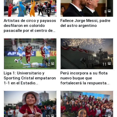
12
8
Artistas de circo y payasos
Fallece Jorge Messi, padre
desfilaron en colorido
del astro argentino
pasacalle por el centro de
Lima
12
11
Liga 1: Universitario y
Perú incorpora a su flota
Sporting Cristal empataron
nuevo buque que
1-1 en el Estadio
fortalecerá la respuesta
Monumental
ante el fenómeno El Niño
12
7