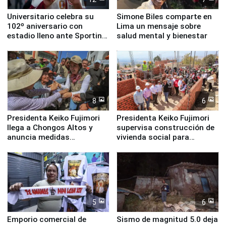
Universitario celebra su
Simone Biles comparte en
102º aniversario con
Lima un mensaje sobre
estadio lleno ante Sporting
salud mental y bienestar
Cristal
8
6
Presidenta Keiko Fujimori
Presidenta Keiko Fujimori
llega a Chongos Altos y
supervisa construcción de
anuncia medidas
vivienda social para
inmediatas en vivienda,
familias afectadas por
educación, salud y empleo
sismo en Junín
5
6
Emporio comercial de
Sismo de magnitud 5.0 deja