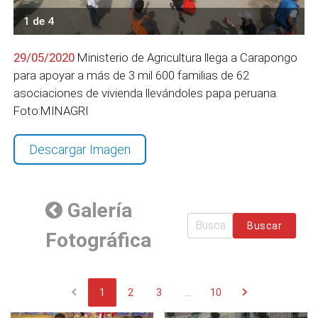
1 de 4
29/05/2020
Ministerio de Agricultura llega a Carapongo
para apoyar a más de 3 mil 600 familias de 62
asociaciones de vivienda llevándoles papa peruana.
Foto:MINAGRI
Descargar Imagen
Galería
Buscar
Fotográfica
chevron_left
chevron_right
1
2
3
...
10