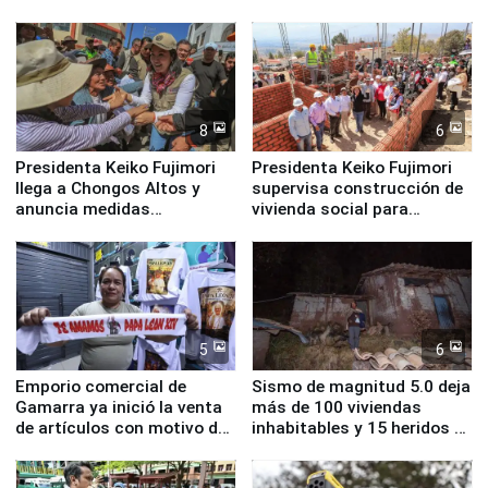
Cristal
8
6
Presidenta Keiko Fujimori
Presidenta Keiko Fujimori
llega a Chongos Altos y
supervisa construcción de
anuncia medidas
vivienda social para
inmediatas en vivienda,
familias afectadas por
educación, salud y empleo
sismo en Junín
5
6
Emporio comercial de
Sismo de magnitud 5.0 deja
Gamarra ya inició la venta
más de 100 viviendas
de artículos con motivo de
inhabitables y 15 heridos en
la visita del papa León XIV
Junín