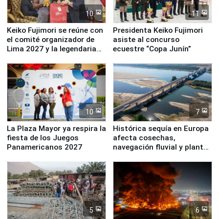
10
11
Keiko Fujimori se reúne con
Presidenta Keiko Fujimori
el comité organizador de
asiste al concurso
Lima 2027 y la legendaria
ecuestre “Copa Junín”
Simone Biles
10
7
La Plaza Mayor ya respira la
Histórica sequía en Europa
fiesta de los Juegos
afecta cosechas,
Panamericanos 2027
navegación fluvial y plantas
nucleares
5
6