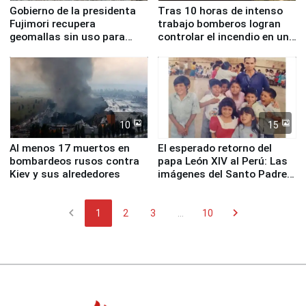
Gobierno de la presidenta
Tras 10 horas de intenso
Fujimori recupera
trabajo bomberos logran
geomallas sin uso para
controlar el incendio en una
proteger Santa Eulalia ante
planta química de Santiago
Fenómeno El Niño
de Chile
10
15
Al menos 17 muertos en
El esperado retorno del
bombardeos rusos contra
papa León XIV al Perú: Las
Kiev y sus alrededores
imágenes del Santo Padre
en su labor pastoral en
nuestro país
chevron_left
chevron_right
1
2
3
...
10