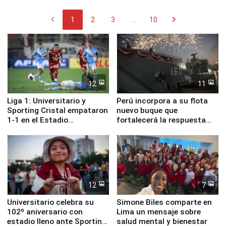
chevron_left
chevron_right
1
2
3
...
10
12
11
Liga 1: Universitario y
Perú incorpora a su flota
Sporting Cristal empataron
nuevo buque que
1-1 en el Estadio
fortalecerá la respuesta
Monumental
ante el fenómeno El Niño
12
7
Universitario celebra su
Simone Biles comparte en
102º aniversario con
Lima un mensaje sobre
estadio lleno ante Sporting
salud mental y bienestar