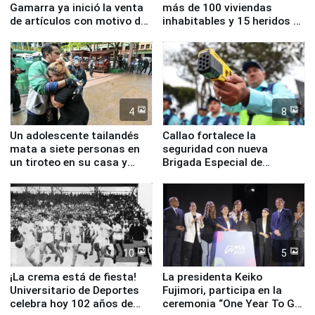
Gamarra ya inició la venta
más de 100 viviendas
de artículos con motivo de
inhabitables y 15 heridos en
la visita del papa León XIV
Junín
4
8
Un adolescente tailandés
Callao fortalece la
mata a siete personas en
seguridad con nueva
un tiroteo en su casa y
Brigada Especial de
escuela
Turismo y moderno
equipamiento para
Serenazgo
10
5
¡La crema está de fiesta!
La presidenta Keiko
Universitario de Deportes
Fujimori, participa en la
celebra hoy 102 años de
ceremonia “One Year To Go