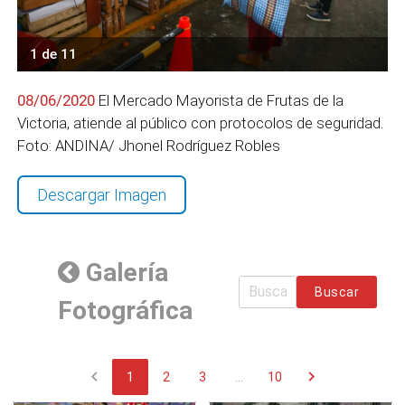
1 de 11
08/06/2020
El Mercado Mayorista de Frutas de la
Victoria, atiende al público con protocolos de seguridad.
Foto: ANDINA/ Jhonel Rodríguez Robles
Descargar Imagen
Galería
Buscar
Fotográfica
chevron_left
chevron_right
1
2
3
...
10