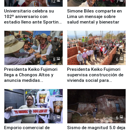
12
7
Universitario celebra su
Simone Biles comparte en
102º aniversario con
Lima un mensaje sobre
estadio lleno ante Sporting
salud mental y bienestar
Cristal
8
6
Presidenta Keiko Fujimori
Presidenta Keiko Fujimori
llega a Chongos Altos y
supervisa construcción de
anuncia medidas
vivienda social para
inmediatas en vivienda,
familias afectadas por
educación, salud y empleo
sismo en Junín
5
6
Emporio comercial de
Sismo de magnitud 5.0 deja