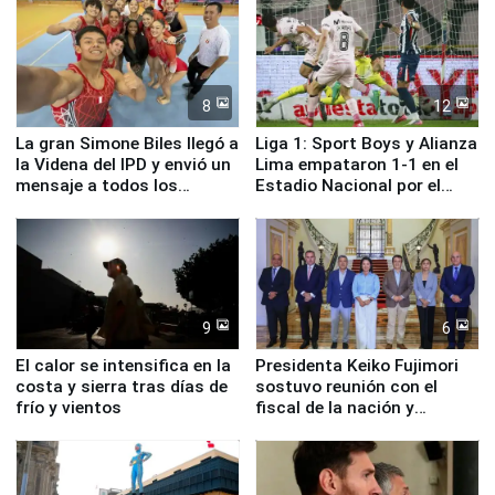
8
12
La gran Simone Biles llegó a
Liga 1: Sport Boys y Alianza
la Videna del IPD y envió un
Lima empataron 1-1 en el
mensaje a todos los
Estadio Nacional por el
deportistas del Perú
Torneo Clausura
9
6
El calor se intensifica en la
Presidenta Keiko Fujimori
costa y sierra tras días de
sostuvo reunión con el
frío y vientos
fiscal de la nación y
ministros de Estado