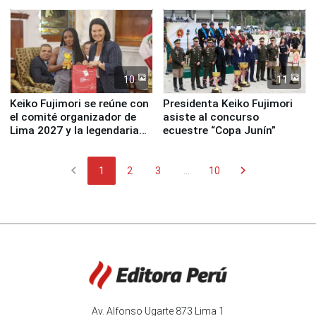
fundación
de Lima 2027”
10
11
Keiko Fujimori se reúne con
Presidenta Keiko Fujimori
el comité organizador de
asiste al concurso
Lima 2027 y la legendaria
ecuestre “Copa Junín”
Simone Biles
chevron_left
chevron_right
1
2
3
...
10
Av. Alfonso Ugarte 873 Lima 1