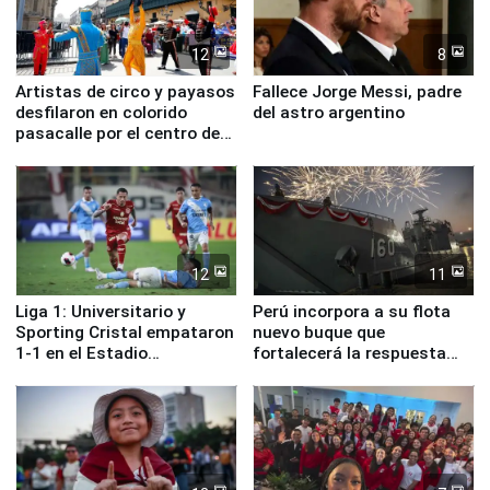
12
8
Artistas de circo y payasos
Fallece Jorge Messi, padre
desfilaron en colorido
del astro argentino
pasacalle por el centro de
Lima
12
11
Liga 1: Universitario y
Perú incorpora a su flota
Sporting Cristal empataron
nuevo buque que
1-1 en el Estadio
fortalecerá la respuesta
Monumental
ante el fenómeno El Niño