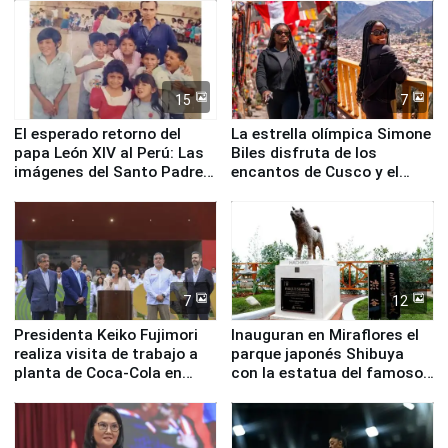
de Chile
15
7
El esperado retorno del
La estrella olímpica Simone
papa León XIV al Perú: Las
Biles disfruta de los
imágenes del Santo Padre
encantos de Cusco y el
en su labor pastoral en
Valle Sagrado
nuestro país
7
12
Presidenta Keiko Fujimori
Inauguran en Miraflores el
realiza visita de trabajo a
parque japonés Shibuya
planta de Coca-Cola en
con la estatua del famoso
Pucusana
perro Hachiko