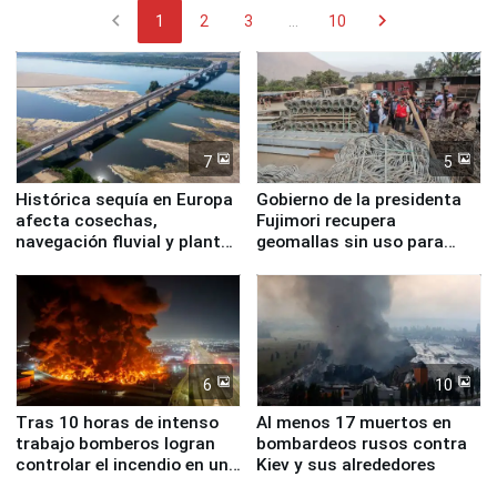
chevron_left
chevron_right
1
2
3
...
10
7
5
Histórica sequía en Europa
Gobierno de la presidenta
afecta cosechas,
Fujimori recupera
navegación fluvial y plantas
geomallas sin uso para
nucleares
proteger Santa Eulalia ante
Fenómeno El Niño
6
10
Tras 10 horas de intenso
Al menos 17 muertos en
trabajo bomberos logran
bombardeos rusos contra
controlar el incendio en una
Kiev y sus alrededores
planta química de Santiago