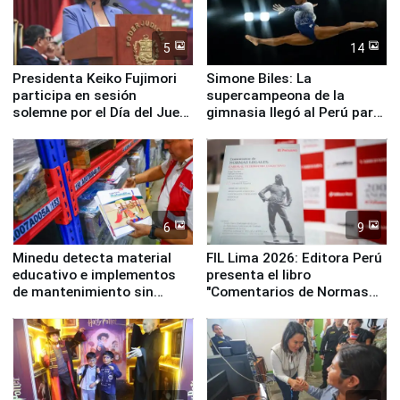
5
14
Presidenta Keiko Fujimori
Simone Biles: La
participa en sesión
supercampeona de la
solemne por el Día del Juez
gimnasia llegó al Perú para
y la Jueza
empezar cuenta regresiva a
Panamericanos Lima 2027
6
9
Minedu detecta material
FIL Lima 2026: Editora Perú
educativo e implementos
presenta el libro
de mantenimiento sin
"Comentarios de Normas
distribuir en almacenes de
Legales: Laboral Vl .
la UGEL 2
Derecho Colectivo"