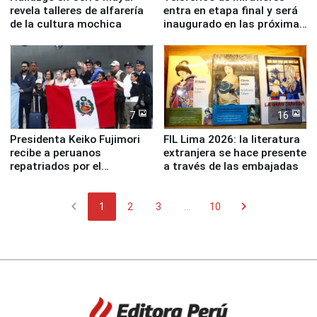
revela talleres de alfarería
entra en etapa final y será
de la cultura mochica
inaugurado en las próximas
semanas
7
16
Presidenta Keiko Fujimori
FIL Lima 2026: la literatura
recibe a peruanos
extranjera se hace presente
repatriados por el
a través de las embajadas
terremoto en Venezuela
chevron_left
chevron_right
1
2
3
...
10