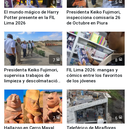
8
5
El mundo mágico de Harry
Presidenta Keiko Fujimori,
Potter presente en la FIL
inspecciona comisaría 26
Lima 2026
de Octubre en Piura
7
8
Presidenta Keiko Fujimori,
FIL Lima 2026: mangas y
supervisa trabajos de
cómics entre los favoritos
limpieza y descolmatación
de los jóvenes
en río Piura
7
6
Hallazgo en Cerro Mayal
Teleférico de Miraflores