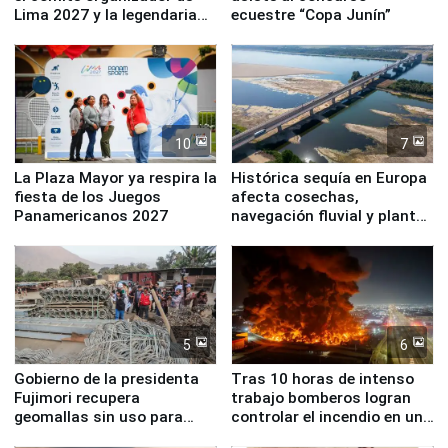
Lima 2027 y la legendaria
ecuestre “Copa Junín”
Simone Biles
10
7
La Plaza Mayor ya respira la
Histórica sequía en Europa
fiesta de los Juegos
afecta cosechas,
Panamericanos 2027
navegación fluvial y plantas
nucleares
5
6
Gobierno de la presidenta
Tras 10 horas de intenso
Fujimori recupera
trabajo bomberos logran
geomallas sin uso para
controlar el incendio en una
proteger Santa Eulalia ante
planta química de Santiago