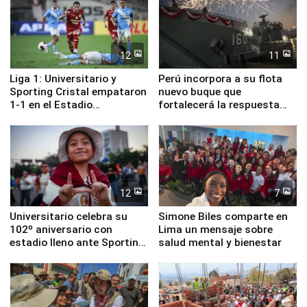
12
11
Liga 1: Universitario y
Perú incorpora a su flota
Sporting Cristal empataron
nuevo buque que
1-1 en el Estadio
fortalecerá la respuesta
Monumental
ante el fenómeno El Niño
12
7
Universitario celebra su
Simone Biles comparte en
102º aniversario con
Lima un mensaje sobre
estadio lleno ante Sporting
salud mental y bienestar
Cristal