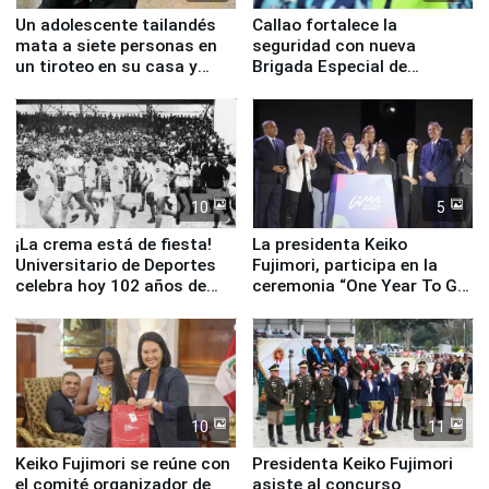
Un adolescente tailandés
Callao fortalece la
mata a siete personas en
seguridad con nueva
un tiroteo en su casa y
Brigada Especial de
escuela
Turismo y moderno
equipamiento para
Serenazgo
10
5
¡La crema está de fiesta!
La presidenta Keiko
Universitario de Deportes
Fujimori, participa en la
celebra hoy 102 años de
ceremonia “One Year To Go
fundación
de Lima 2027”
10
11
Keiko Fujimori se reúne con
Presidenta Keiko Fujimori
el comité organizador de
asiste al concurso