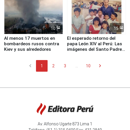
Fenómeno El Niño
de Chile
10
15
Al menos 17 muertos en
El esperado retorno del
bombardeos rusos contra
papa León XIV al Perú: Las
Kiev y sus alrededores
imágenes del Santo Padre
en su labor pastoral en
nuestro país
chevron_left
chevron_right
1
2
3
...
10
Av. Alfonso Ugarte 873 Lima 1