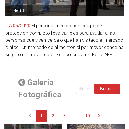
1 de 11
17/06/2020
El personal médico con equipo de
protección completo lleva carteles para ayudar a las
personas que viven cerca o que han visitado el mercado
Xinfadi, un mercado de alimentos al por mayor donde ha
surgido un nuevo rebrote de coronavirus. Foto: AFP
Galería
Buscar
Fotográfica
chevron_left
chevron_right
1
2
3
...
10