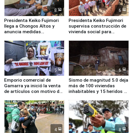
8
6
Presidenta Keiko Fujimori
Presidenta Keiko Fujimori
llega a Chongos Altos y
supervisa construcción de
anuncia medidas
vivienda social para
inmediatas en vivienda,
familias afectadas por
educación, salud y empleo
sismo en Junín
5
6
Emporio comercial de
Sismo de magnitud 5.0 deja
Gamarra ya inició la venta
más de 100 viviendas
de artículos con motivo de
inhabitables y 15 heridos en
la visita del papa León XIV
Junín
4
8