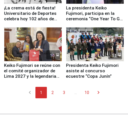
¡La crema está de fiesta!
La presidenta Keiko
Universitario de Deportes
Fujimori, participa en la
celebra hoy 102 años de
ceremonia “One Year To Go
fundación
de Lima 2027”
10
11
Keiko Fujimori se reúne con
Presidenta Keiko Fujimori
el comité organizador de
asiste al concurso
Lima 2027 y la legendaria
ecuestre “Copa Junín”
Simone Biles
chevron_left
chevron_right
1
2
3
...
10