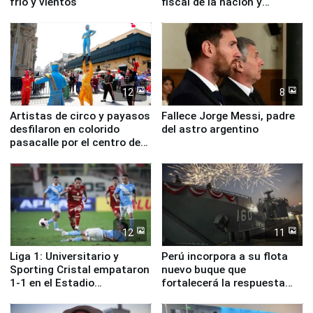
frío y vientos
fiscal de la nación y
ministros de Estado
12
8
Artistas de circo y payasos
Fallece Jorge Messi, padre
desfilaron en colorido
del astro argentino
pasacalle por el centro de
Lima
12
11
Liga 1: Universitario y
Perú incorpora a su flota
Sporting Cristal empataron
nuevo buque que
1-1 en el Estadio
fortalecerá la respuesta
Monumental
ante el fenómeno El Niño