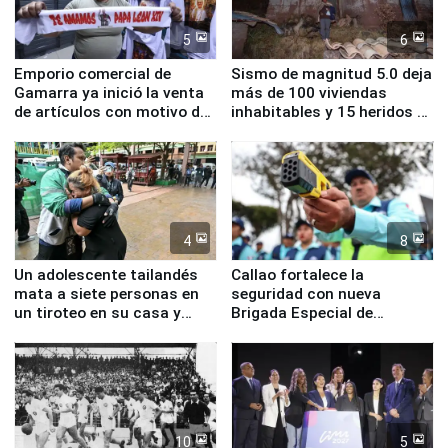
5
6
Emporio comercial de
Sismo de magnitud 5.0 deja
Gamarra ya inició la venta
más de 100 viviendas
de artículos con motivo de
inhabitables y 15 heridos en
la visita del papa León XIV
Junín
4
8
Un adolescente tailandés
Callao fortalece la
mata a siete personas en
seguridad con nueva
un tiroteo en su casa y
Brigada Especial de
escuela
Turismo y moderno
equipamiento para
Serenazgo
10
5