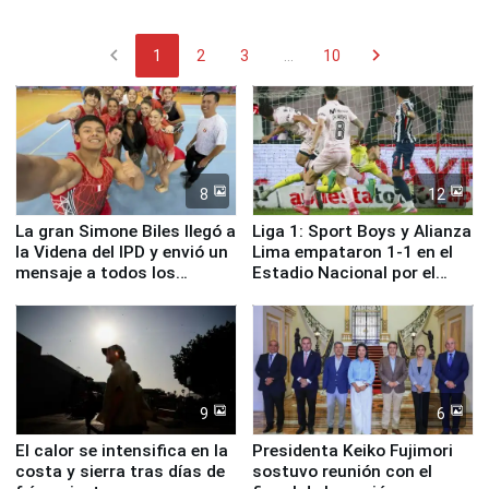
chevron_left
chevron_right
1
2
3
...
10
8
12
La gran Simone Biles llegó a
Liga 1: Sport Boys y Alianza
la Videna del IPD y envió un
Lima empataron 1-1 en el
mensaje a todos los
Estadio Nacional por el
deportistas del Perú
Torneo Clausura
9
6
El calor se intensifica en la
Presidenta Keiko Fujimori
costa y sierra tras días de
sostuvo reunión con el