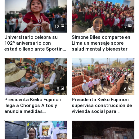
12
7
Universitario celebra su
Simone Biles comparte en
102º aniversario con
Lima un mensaje sobre
estadio lleno ante Sporting
salud mental y bienestar
Cristal
8
6
Presidenta Keiko Fujimori
Presidenta Keiko Fujimori
llega a Chongos Altos y
supervisa construcción de
anuncia medidas
vivienda social para
inmediatas en vivienda,
familias afectadas por
educación, salud y empleo
sismo en Junín