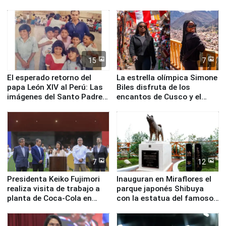
planta química de Santiago
de Chile
15
7
El esperado retorno del
La estrella olímpica Simone
papa León XIV al Perú: Las
Biles disfruta de los
imágenes del Santo Padre
encantos de Cusco y el
en su labor pastoral en
Valle Sagrado
nuestro país
7
12
Presidenta Keiko Fujimori
Inauguran en Miraflores el
realiza visita de trabajo a
parque japonés Shibuya
planta de Coca-Cola en
con la estatua del famoso
Pucusana
perro Hachiko