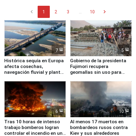
chevron_left
chevron_right
1
2
3
...
10
7
5
Histórica sequía en Europa
Gobierno de la presidenta
afecta cosechas,
Fujimori recupera
navegación fluvial y plantas
geomallas sin uso para
nucleares
proteger Santa Eulalia ante
Fenómeno El Niño
6
10
Tras 10 horas de intenso
Al menos 17 muertos en
trabajo bomberos logran
bombardeos rusos contra
controlar el incendio en una
Kiev y sus alrededores