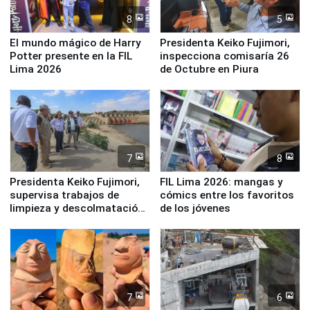
8
5
El mundo mágico de Harry
Presidenta Keiko Fujimori,
Potter presente en la FIL
inspecciona comisaría 26
Lima 2026
de Octubre en Piura
7
8
Presidenta Keiko Fujimori,
FIL Lima 2026: mangas y
supervisa trabajos de
cómics entre los favoritos
limpieza y descolmatación
de los jóvenes
en río Piura
7
6