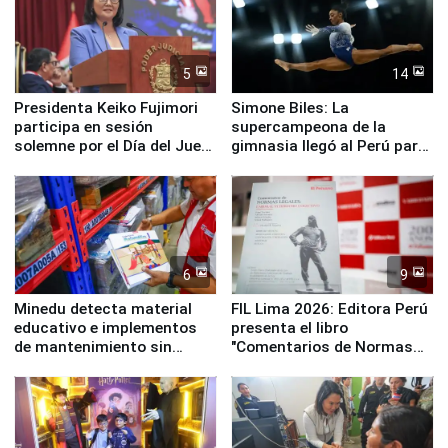
5
14
Presidenta Keiko Fujimori
Simone Biles: La
participa en sesión
supercampeona de la
solemne por el Día del Juez
gimnasia llegó al Perú para
y la Jueza
empezar cuenta regresiva a
Panamericanos Lima 2027
6
9
Minedu detecta material
FIL Lima 2026: Editora Perú
educativo e implementos
presenta el libro
de mantenimiento sin
"Comentarios de Normas
distribuir en almacenes de
Legales: Laboral Vl .
la UGEL 2
Derecho Colectivo"