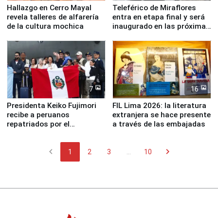
Hallazgo en Cerro Mayal
Teleférico de Miraflores
revela talleres de alfarería
entra en etapa final y será
de la cultura mochica
inaugurado en las próximas
semanas
7
16
Presidenta Keiko Fujimori
FIL Lima 2026: la literatura
recibe a peruanos
extranjera se hace presente
repatriados por el
a través de las embajadas
terremoto en Venezuela
chevron_left
chevron_right
1
2
3
...
10