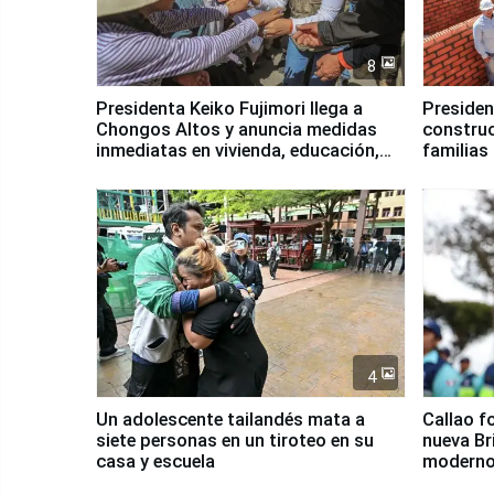
8
Presidenta Keiko Fujimori llega a
Presiden
Chongos Altos y anuncia medidas
construc
inmediatas en vivienda, educación,
familias
salud y empleo
Junín
4
Un adolescente tailandés mata a
Callao f
siete personas en un tiroteo en su
nueva Br
casa y escuela
moderno
Serenaz