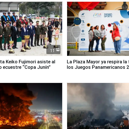
11
ta Keiko Fujimori asiste al
La Plaza Mayor ya respira la 
 ecuestre “Copa Junín”
los Juegos Panamericanos 