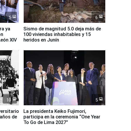
5
6
ra ya
Sismo de magnitud 5.0 deja más de
on
100 viviendas inhabitables y 15
León XIV
heridos en Junín
10
5
ersitario
La presidenta Keiko Fujimori,
 años de
participa en la ceremonia “One Year
To Go de Lima 2027”