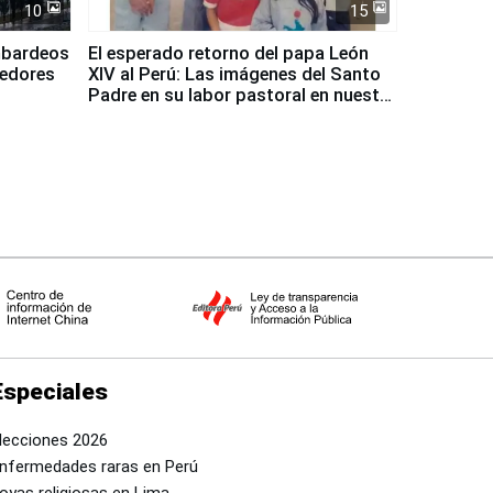
10
15
mbardeos
El esperado retorno del papa León
dedores
XIV al Perú: Las imágenes del Santo
Padre en su labor pastoral en nuestro
país
Especiales
lecciones 2026
nfermedades raras en Perú
oyas religiosas en Lima