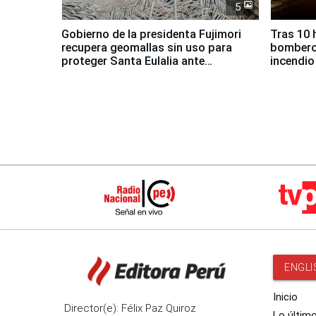
5
Gobierno de la presidenta Fujimori
Tras 10 
recupera geomallas sin uso para
bomberos
proteger Santa Eulalia ante
incendio
Fenómeno El Niño
Santiago
ENGLI
Inicio
Director(e): Félix Paz Quiroz
Lo últim