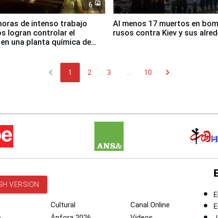
6
horas de intenso trabajo
Al menos 17 muertos en bo
 logran controlar el
rusos contra Kiev y sus alre
 en una planta química de
 de Chile
chevron_left
chevron_right
1
2
3
...
10
SH VERSION
E
Cultural
Canal Online
E
o
Ánfora 2026
Videos
J