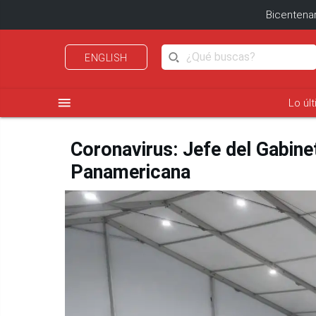
Bicentenar
ENGLISH
menu
Lo úl
Coronavirus: Jefe del Gabine
Panamericana