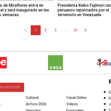
co de Miraflores entra en
Presidenta Keiko Fujimori rec
nal y será inaugurado en las
peruanos repatriados por el
s semanas
terremoto en Venezuela
chevron_left
chevron_right
1
2
3
...
10
SH VERSION
E
Cultural
Canal Online
E
o
Ánfora 2026
Videos
J
F
Deportes
Especiales