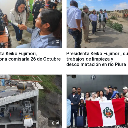
5
jimori,
Presidenta Keiko Fujimori, s
ona comisaría 26 de Octubre
trabajos de limpieza y
descolmatación en río Piura
6