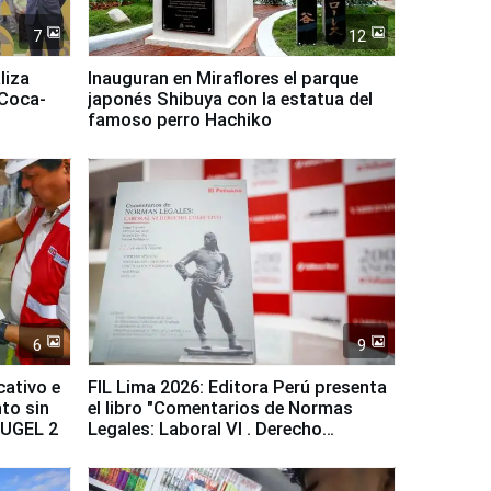
7
12
liza
Inauguran en Miraflores el parque
 Coca-
japonés Shibuya con la estatua del
famoso perro Hachiko
6
9
cativo e
FIL Lima 2026: Editora Perú presenta
to sin
el libro "Comentarios de Normas
a UGEL 2
Legales: Laboral Vl . Derecho
Colectivo"