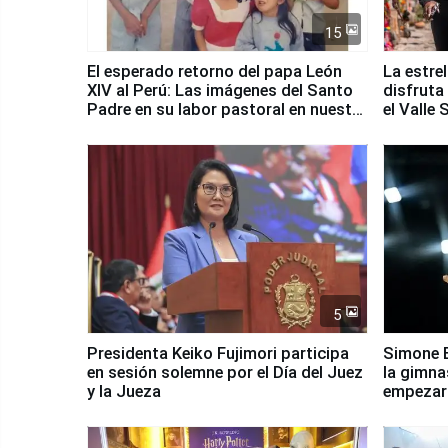
15
El esperado retorno del papa León
La estre
XIV al Perú: Las imágenes del Santo
disfruta
Padre en su labor pastoral en nuestro
el Valle
país
5
Presidenta Keiko Fujimori participa
Simone B
en sesión solemne por el Día del Juez
la gimna
y la Jueza
empezar 
Panamer