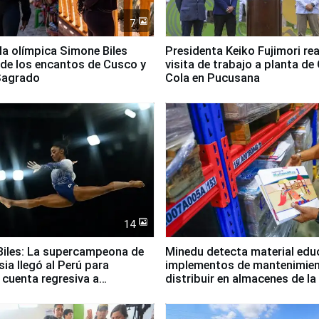
7
lla olímpica Simone Biles
Presidenta Keiko Fujimori rea
 de los encantos de Cusco y
visita de trabajo a planta de
 Sagrado
Cola en Pucusana
14
iles: La supercampeona de
Minedu detecta material edu
sia llegó al Perú para
implementos de mantenimien
cuenta regresiva a
distribuir en almacenes de l
icanos Lima 2027