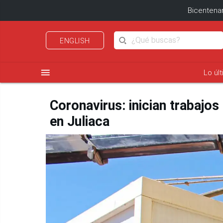
Bicentenar
ENGLISH
menu
Lo úl
Coronavirus: inician trabajos
en Juliaca