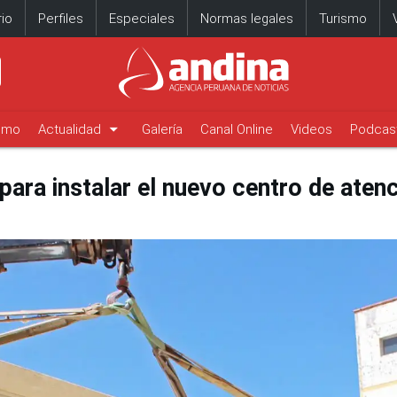
io
Perfiles
Especiales
Normas legales
Turismo
arrow_drop_down
timo
Actualidad
Galería
Canal Online
Videos
Podcas
 para instalar el nuevo centro de aten