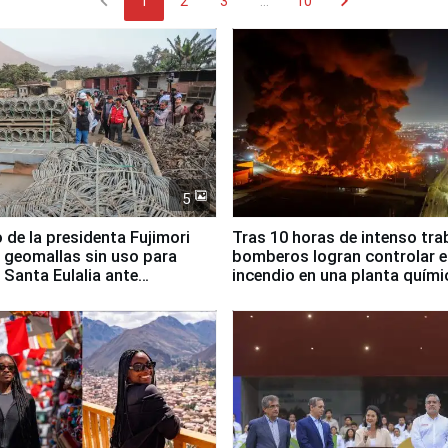
chevron_left
chevron_right
1
2
3
...
10
5
 de la presidenta Fujimori
Tras 10 horas de intenso tra
 geomallas sin uso para
bomberos logran controlar e
 Santa Eulalia ante
incendio en una planta quími
o El Niño
Santiago de Chile