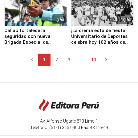
8
10
Callao fortalece la
¡La crema está de fiesta!
seguridad con nueva
Universitario de Deportes
Brigada Especial de
celebra hoy 102 años de
Turismo y moderno
fundación
equipamiento para
chevron_left
chevron_right
Serenazgo
1
2
3
...
10
Av. Alfonso Ugarte 873 Lima 1
Teléfono: (51-1) 315 0400 Fax: 431 2849