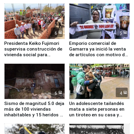
inmediatas en vivienda,
educación, salud y empleo
6
5
Presidenta Keiko Fujimori
Emporio comercial de
supervisa construcción de
Gamarra ya inició la venta
vivienda social para
de artículos con motivo de
familias afectadas por
la visita del papa León XIV
sismo en Junín
6
4
Sismo de magnitud 5.0 deja
Un adolescente tailandés
más de 100 viviendas
mata a siete personas en
inhabitables y 15 heridos en
un tiroteo en su casa y
Junín
escuela