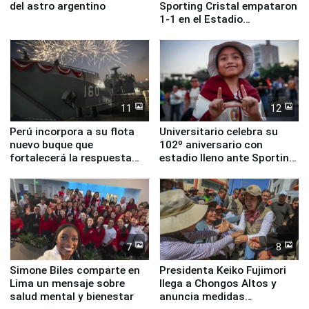
del astro argentino
Sporting Cristal empataron
1-1 en el Estadio
Monumental
11
12
Perú incorpora a su flota
Universitario celebra su
nuevo buque que
102º aniversario con
fortalecerá la respuesta
estadio lleno ante Sporting
ante el fenómeno El Niño
Cristal
7
8
Simone Biles comparte en
Presidenta Keiko Fujimori
Lima un mensaje sobre
llega a Chongos Altos y
salud mental y bienestar
anuncia medidas