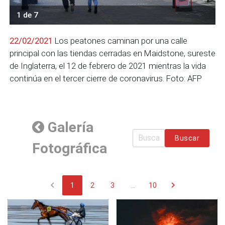
1 de 7
22/02/2021
Los peatones caminan por una calle
principal con las tiendas cerradas en Maidstone, sureste
de Inglaterra, el 12 de febrero de 2021 mientras la vida
continúa en el tercer cierre de coronavirus. Foto: AFP
Galería
Buscar
Fotográfica
chevron_left
chevron_right
1
2
3
...
10