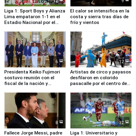
12
9
Liga 1: Sport Boys y Alianza
El calor se intensifica en la
Lima empataron 1-1 en el
costa y sierra tras días de
Estadio Nacional por el
frío y vientos
Torneo Clausura
6
12
Presidenta Keiko Fujimori
Artistas de circo y payasos
sostuvo reunión con el
desfilaron en colorido
fiscal de la nación y
pasacalle por el centro de
ministros de Estado
Lima
8
12
Fallece Jorge Messi, padre
Liga 1: Universitario y