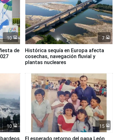
10
7
fiesta de
Histórica sequía en Europa afecta
2027
cosechas, navegación fluvial y
plantas nucleares
10
15
mbardeos
El esperado retorno del papa León