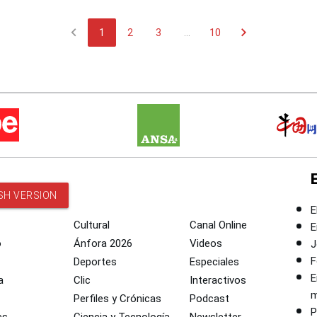
chevron_left
chevron_right
1
2
3
...
10
SH VERSION
E
Cultural
Canal Online
E
o
Ánfora 2026
Videos
J
F
Deportes
Especiales
E
a
Clic
Interactivos
m
Perfiles y Crónicas
Podcast
P
es
Ciencia y Tecnología
Newsletter