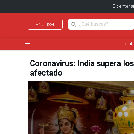
Bicentenar
ENGLISH
menu
Lo úl
Coronavirus: India supera lo
afectado