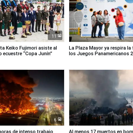
11
ta Keiko Fujimori asiste al
La Plaza Mayor ya respira la 
 ecuestre “Copa Junín”
los Juegos Panamericanos 
6
horas de intenso trabajo
Al menos 17 muertos en bo