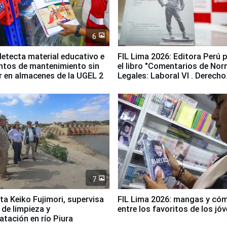
6
etecta material educativo e
FIL Lima 2026: Editora Perú 
ntos de mantenimiento sin
el libro "Comentarios de No
ir en almacenes de la UGEL 2
Legales: Laboral Vl . Derecho
Colectivo"
7
ta Keiko Fujimori, supervisa
FIL Lima 2026: mangas y có
 de limpieza y
entre los favoritos de los jó
tación en río Piura