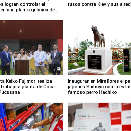
 logran controlar el
rusos contra Kiev y sus alre
 en una planta química de
 de Chile
7
ta Keiko Fujimori realiza
Inauguran en Miraflores el p
e trabajo a planta de Coca-
japonés Shibuya con la estat
 Pucusana
famoso perro Hachiko