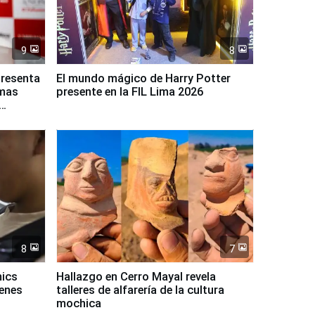
9
8
presenta
El mundo mágico de Harry Potter
rmas
presente en la FIL Lima 2026
8
7
mics
Hallazgo en Cerro Mayal revela
venes
talleres de alfarería de la cultura
mochica