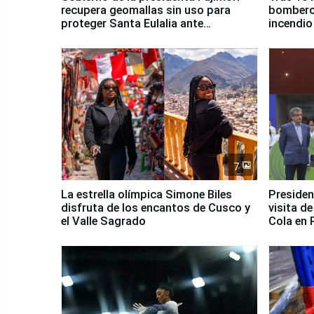
recupera geomallas sin uso para
bomberos
proteger Santa Eulalia ante
incendio
Fenómeno El Niño
Santiago
7
La estrella olímpica Simone Biles
Presiden
disfruta de los encantos de Cusco y
visita d
el Valle Sagrado
Cola en