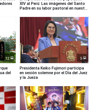
dedores
XIV al Perú: Las imágenes del Santo
Padre en su labor pastoral en nuestro
país
12
5
arque
Presidenta Keiko Fujimori participa
ua del
en sesión solemne por el Día del Juez
y la Jueza