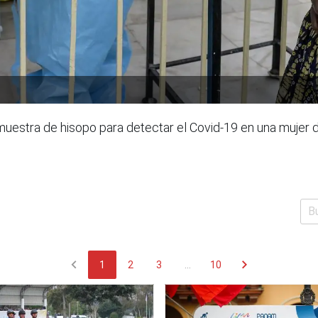
uestra de hisopo para detectar el Covid-19 en una mujer d
chevron_left
chevron_right
1
2
3
...
10