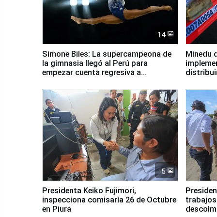
14
Simone Biles: La supercampeona de
Minedu d
la gimnasia llegó al Perú para
impleme
empezar cuenta regresiva a
distribu
Panamericanos Lima 2027
5
Presidenta Keiko Fujimori,
Presiden
inspecciona comisaría 26 de Octubre
trabajos
en Piura
descolma