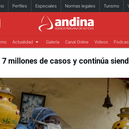
io
Perfiles
Especiales
Normas legales
Turismo
arrow_drop_down
timo
Actualidad
Galería
Canal Online
Videos
Podcas
s 7 millones de casos y continúa sien