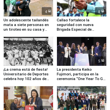
4
8
Un adolescente tailandés
Callao fortalece la
mata a siete personas en
seguridad con nueva
un tiroteo en su casa y
Brigada Especial de
escuela
Turismo y moderno
equipamiento para
Serenazgo
10
5
¡La crema está de fiesta!
La presidenta Keiko
Universitario de Deportes
Fujimori, participa en la
celebra hoy 102 años de
ceremonia “One Year To Go
fundación
de Lima 2027”