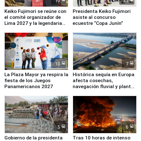
10
11
Keiko Fujimori se reúne con
Presidenta Keiko Fujimori
el comité organizador de
asiste al concurso
Lima 2027 y la legendaria
ecuestre “Copa Junín”
Simone Biles
10
7
La Plaza Mayor ya respira la
Histórica sequía en Europa
fiesta de los Juegos
afecta cosechas,
Panamericanos 2027
navegación fluvial y plantas
nucleares
5
6
Gobierno de la presidenta
Tras 10 horas de intenso