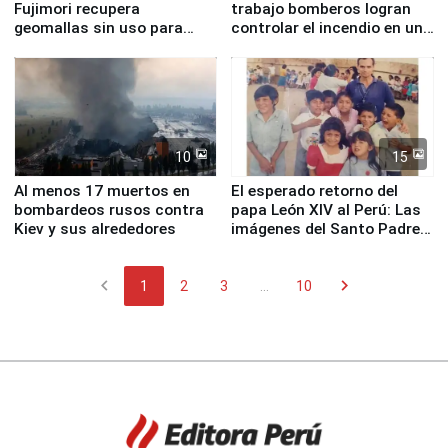
Fujimori recupera
trabajo bomberos logran
geomallas sin uso para
controlar el incendio en una
proteger Santa Eulalia ante
planta química de Santiago
Fenómeno El Niño
de Chile
10
15
Al menos 17 muertos en
El esperado retorno del
bombardeos rusos contra
papa León XIV al Perú: Las
Kiev y sus alrededores
imágenes del Santo Padre
en su labor pastoral en
nuestro país
chevron_left
chevron_right
1
2
3
...
10