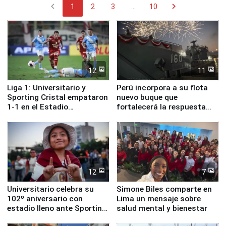
chevron_left
chevron_right
1
2
3
...
10
12
11
Liga 1: Universitario y
Perú incorpora a su flota
Sporting Cristal empataron
nuevo buque que
1-1 en el Estadio
fortalecerá la respuesta
Monumental
ante el fenómeno El Niño
12
7
Universitario celebra su
Simone Biles comparte en
102º aniversario con
Lima un mensaje sobre
estadio lleno ante Sporting
salud mental y bienestar
Cristal