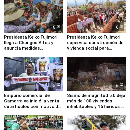
8
6
Presidenta Keiko Fujimori
Presidenta Keiko Fujimori
llega a Chongos Altos y
supervisa construcción de
anuncia medidas
vivienda social para
inmediatas en vivienda,
familias afectadas por
educación, salud y empleo
sismo en Junín
5
6
Emporio comercial de
Sismo de magnitud 5.0 deja
Gamarra ya inició la venta
más de 100 viviendas
de artículos con motivo de
inhabitables y 15 heridos en
la visita del papa León XIV
Junín