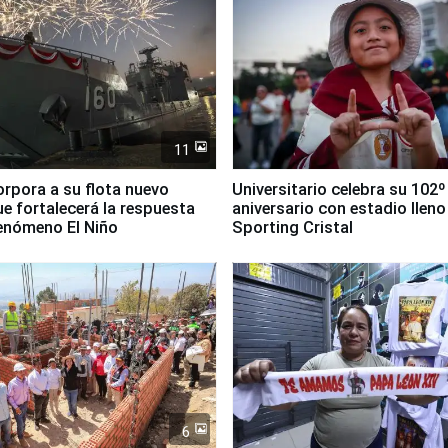
11
orpora a su flota nuevo
Universitario celebra su 102º
e fortalecerá la respuesta
aniversario con estadio lleno
fenómeno El Niño
Sporting Cristal
6