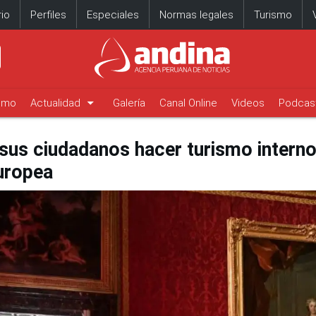
io
Perfiles
Especiales
Normas legales
Turismo
arrow_drop_down
timo
Actualidad
Galería
Canal Online
Videos
Podcas
 sus ciudadanos hacer turismo interno
uropea