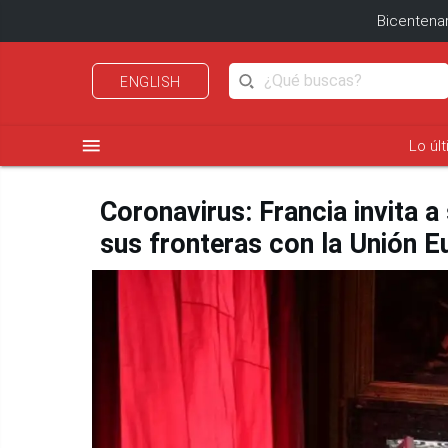
Bicentenar
ENGLISH
menu
Lo úl
Coronavirus: Francia invita a
sus fronteras con la Unión E