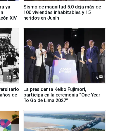
ra ya
Sismo de magnitud 5.0 deja más de
on
100 viviendas inhabitables y 15
León XIV
heridos en Junín
10
5
ersitario
La presidenta Keiko Fujimori,
 años de
participa en la ceremonia “One Year
To Go de Lima 2027”