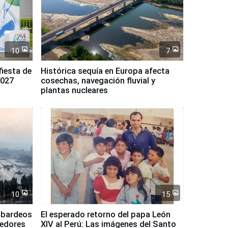
10
7
fiesta de
Histórica sequía en Europa afecta
2027
cosechas, navegación fluvial y
plantas nucleares
10
15
mbardeos
El esperado retorno del papa León
dedores
XIV al Perú: Las imágenes del Santo