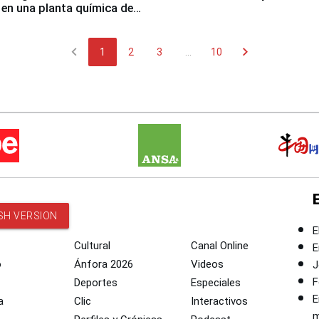
 en una planta química de
 de Chile
chevron_left
chevron_right
1
2
3
...
10
SH VERSION
E
Cultural
Canal Online
E
o
Ánfora 2026
Videos
J
F
Deportes
Especiales
E
a
Clic
Interactivos
m