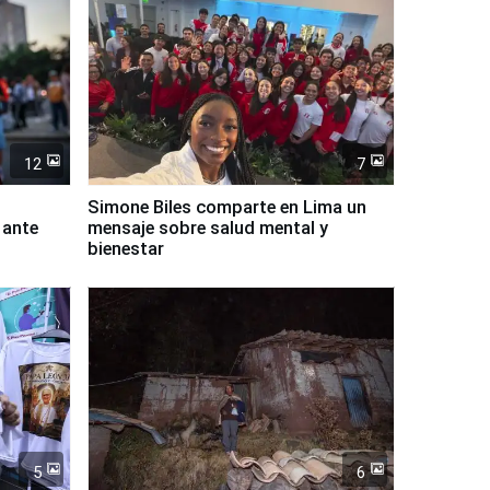
12
7
Simone Biles comparte en Lima un
 ante
mensaje sobre salud mental y
bienestar
5
6