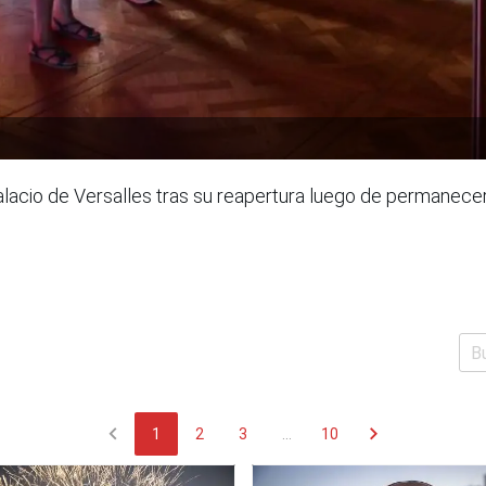
alacio de Versalles tras su reapertura luego de permanece
chevron_left
chevron_right
1
2
3
...
10