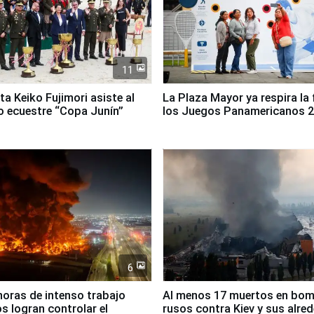
11
ta Keiko Fujimori asiste al
La Plaza Mayor ya respira la 
 ecuestre “Copa Junín”
los Juegos Panamericanos 
6
horas de intenso trabajo
Al menos 17 muertos en bo
 logran controlar el
rusos contra Kiev y sus alre