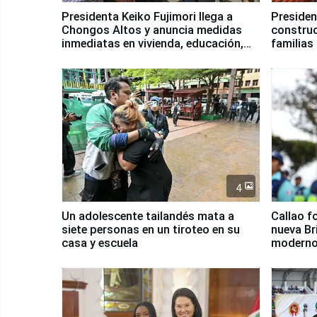
Presidenta Keiko Fujimori llega a
Presiden
Chongos Altos y anuncia medidas
construc
inmediatas en vivienda, educación,
familias
salud y empleo
Junín
4
Un adolescente tailandés mata a
Callao f
siete personas en un tiroteo en su
nueva Br
casa y escuela
moderno
Serenaz