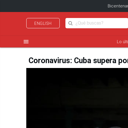
Bicentenar
ENGLISH
menu
Lo úl
Coronavirus: Cuba supera por