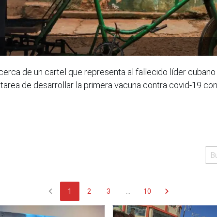
erca de un cartel que representa al fallecido líder cubano 
tarea de desarrollar la primera vacuna contra covid-19 con
chevron_left
chevron_right
1
2
3
...
10