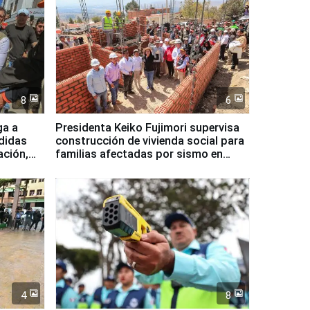
8
6
ga a
Presidenta Keiko Fujimori supervisa
didas
construcción de vivienda social para
ación,
familias afectadas por sismo en
Junín
4
8