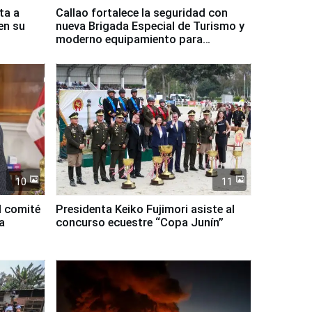
ta a
Callao fortalece la seguridad con
en su
nueva Brigada Especial de Turismo y
moderno equipamiento para
Serenazgo
10
11
l comité
Presidenta Keiko Fujimori asiste al
a
concurso ecuestre “Copa Junín”