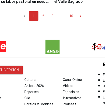
 su labor pastoral en nuestro
el Valle Sagrado
chevron_left
chevron_right
1
2
3
...
10
SH VERSION
E
Cultural
Canal Online
E
o
Ánfora 2026
Videos
J
F
Deportes
Especiales
E
a
Clic
Interactivos
m
Perfiles y Crónicas
Podcast