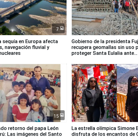
7
a sequía en Europa afecta
Gobierno de la presidenta Fu
, navegación fluvial y
recupera geomallas sin uso 
nucleares
proteger Santa Eulalia ante
Fenómeno El Niño
15
ado retorno del papa León
La estrella olímpica Simone B
erú: Las imágenes del Santo
disfruta de los encantos de 