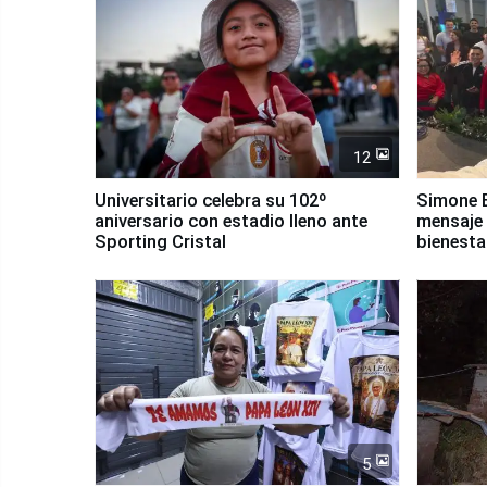
12
Universitario celebra su 102º
Simone B
aniversario con estadio lleno ante
mensaje 
Sporting Cristal
bienesta
5