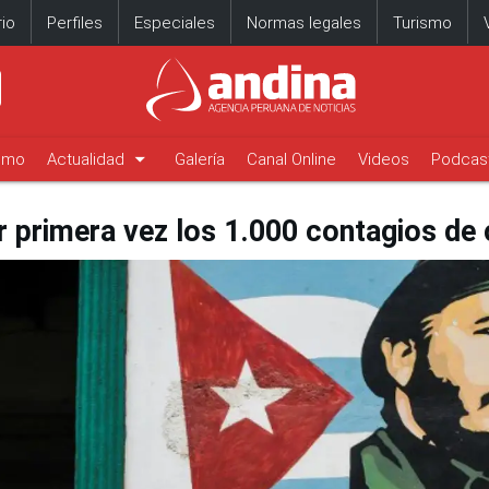
io
Perfiles
Especiales
Normas legales
Turismo
arrow_drop_down
timo
Actualidad
Galería
Canal Online
Videos
Podcas
 primera vez los 1.000 contagios de 