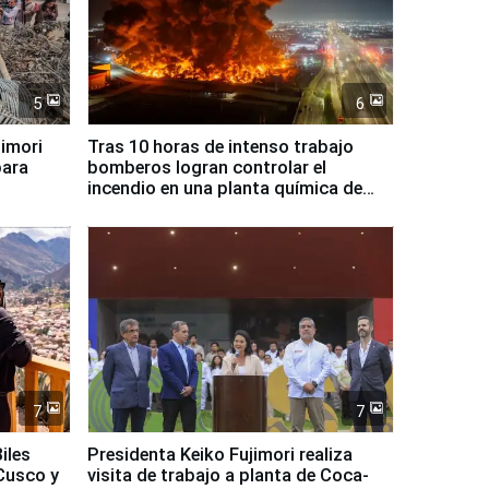
5
6
jimori
Tras 10 horas de intenso trabajo
para
bomberos logran controlar el
incendio en una planta química de
Santiago de Chile
7
7
iles
Presidenta Keiko Fujimori realiza
Cusco y
visita de trabajo a planta de Coca-