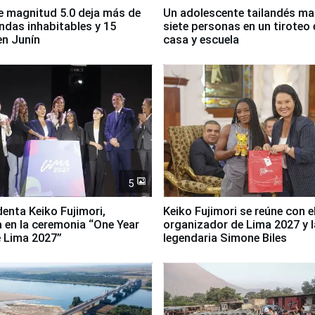
 magnitud 5.0 deja más de
Un adolescente tailandés ma
endas inhabitables y 15
siete personas en un tiroteo 
en Junín
casa y escuela
5
denta Keiko Fujimori,
Keiko Fujimori se reúne con e
a en la ceremonia “One Year
organizador de Lima 2027 y l
 Lima 2027”
legendaria Simone Biles