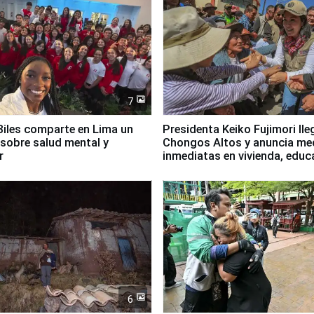
7
iles comparte en Lima un
Presidenta Keiko Fujimori lle
sobre salud mental y
Chongos Altos y anuncia me
r
inmediatas en vivienda, educ
salud y empleo
6