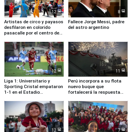
12
8
Artistas de circo y payasos
Fallece Jorge Messi, padre
desfilaron en colorido
del astro argentino
pasacalle por el centro de
Lima
12
11
Liga 1: Universitario y
Perú incorpora a su flota
Sporting Cristal empataron
nuevo buque que
1-1 en el Estadio
fortalecerá la respuesta
Monumental
ante el fenómeno El Niño
12
7