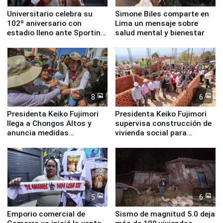
Universitario celebra su
Simone Biles comparte en
102º aniversario con
Lima un mensaje sobre
estadio lleno ante Sporting
salud mental y bienestar
Cristal
8
6
Presidenta Keiko Fujimori
Presidenta Keiko Fujimori
llega a Chongos Altos y
supervisa construcción de
anuncia medidas
vivienda social para
inmediatas en vivienda,
familias afectadas por
educación, salud y empleo
sismo en Junín
5
6
Emporio comercial de
Sismo de magnitud 5.0 deja