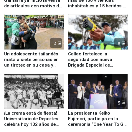
Gamarra ya inició la venta
más de 100 viviendas
de artículos con motivo de
inhabitables y 15 heridos en
la visita del papa León XIV
Junín
4
8
Un adolescente tailandés
Callao fortalece la
mata a siete personas en
seguridad con nueva
un tiroteo en su casa y
Brigada Especial de
escuela
Turismo y moderno
equipamiento para
Serenazgo
10
5
¡La crema está de fiesta!
La presidenta Keiko
Universitario de Deportes
Fujimori, participa en la
celebra hoy 102 años de
ceremonia “One Year To Go
fundación
de Lima 2027”