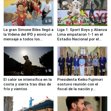
8
12
La gran Simone Biles llegó a
Liga 1: Sport Boys y Alianza
la Videna del IPD y envió un
Lima empataron 1-1 en el
mensaje a todos los
Estadio Nacional por el
deportistas del Perú
Torneo Clausura
9
6
El calor se intensifica en la
Presidenta Keiko Fujimori
costa y sierra tras días de
sostuvo reunión con el
frío y vientos
fiscal de la nación y
ministros de Estado