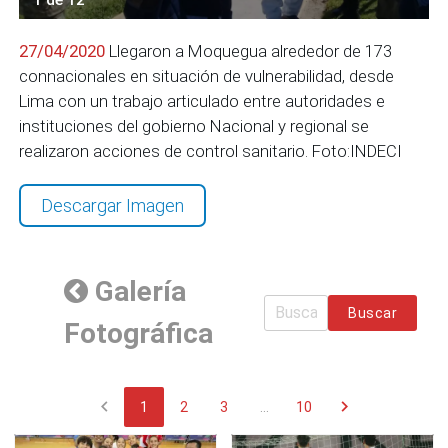
27/04/2020
Llegaron a Moquegua alrededor de 173
connacionales en situación de vulnerabilidad, desde
Lima con un trabajo articulado entre autoridades e
instituciones del gobierno Nacional y regional se
realizaron acciones de control sanitario. Foto:INDECI
Descargar Imagen
Galería
Buscar
Fotográfica
chevron_left
chevron_right
1
2
3
...
10