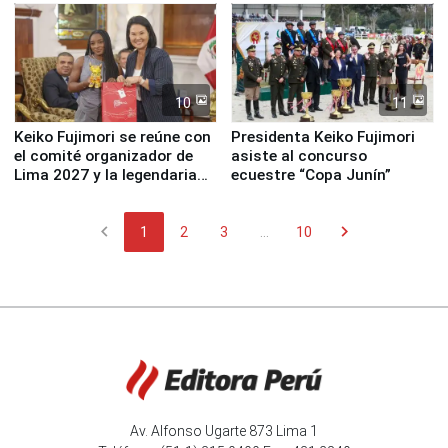
10
11
Keiko Fujimori se reúne con
Presidenta Keiko Fujimori
el comité organizador de
asiste al concurso
Lima 2027 y la legendaria
ecuestre “Copa Junín”
Simone Biles
chevron_left
chevron_right
1
2
3
...
10
Av. Alfonso Ugarte 873 Lima 1