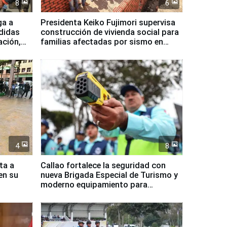
8
6
ga a
Presidenta Keiko Fujimori supervisa
didas
construcción de vivienda social para
ación,
familias afectadas por sismo en
Junín
4
8
ta a
Callao fortalece la seguridad con
en su
nueva Brigada Especial de Turismo y
moderno equipamiento para
Serenazgo