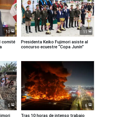
10
11
l comité
Presidenta Keiko Fujimori asiste al
a
concurso ecuestre “Copa Junín”
5
6
jimori
Tras 10 horas de intenso trabajo