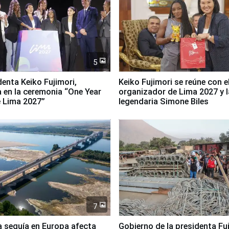
5
denta Keiko Fujimori,
Keiko Fujimori se reúne con e
a en la ceremonia “One Year
organizador de Lima 2027 y l
 Lima 2027”
legendaria Simone Biles
7
a sequía en Europa afecta
Gobierno de la presidenta Fu