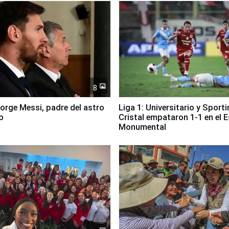
8
Jorge Messi, padre del astro
Liga 1: Universitario y Sport
o
Cristal empataron 1-1 en el 
Monumental