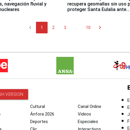
, navegación fluvial y
recupera geomallas sin uso 
nucleares
proteger Santa Eulalia ante
Fenómeno El Niño
chevron_left
chevron_right
1
2
3
...
10
SH VERSION
E
Cultural
Canal Online
E
o
Ánfora 2026
Videos
J
F
Deportes
Especiales
E
a
Clic
Interactivos