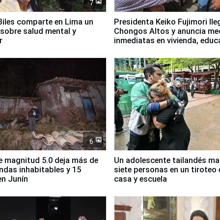
7
iles comparte en Lima un
Presidenta Keiko Fujimori lle
sobre salud mental y
Chongos Altos y anuncia me
r
inmediatas en vivienda, educ
salud y empleo
6
 magnitud 5.0 deja más de
Un adolescente tailandés ma
endas inhabitables y 15
siete personas en un tiroteo 
en Junín
casa y escuela