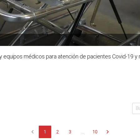
 equipos médicos para atención de pacientes Covid-19 y r
chevron_left
chevron_right
1
2
3
...
10