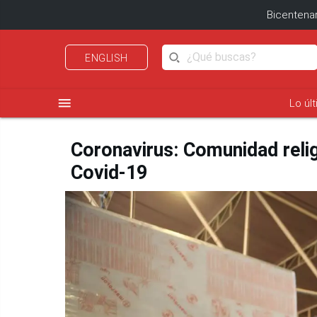
Bicentenar
ENGLISH
menu
Lo úl
Coronavirus: Comunidad reli
Covid-19