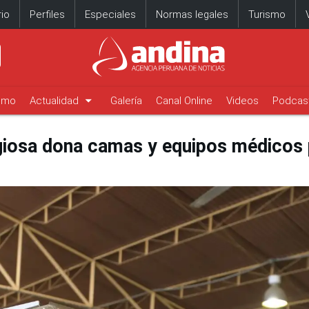
io
Perfiles
Especiales
Normas legales
Turismo
arrow_drop_down
timo
Actualidad
Galería
Canal Online
Videos
Podcas
giosa dona camas y equipos médicos 