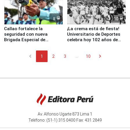
8
10
Callao fortalece la
¡La crema está de fiesta!
seguridad con nueva
Universitario de Deportes
Brigada Especial de
celebra hoy 102 años de
Turismo y moderno
fundación
equipamiento para
chevron_left
chevron_right
Serenazgo
1
2
3
...
10
Av. Alfonso Ugarte 873 Lima 1
Teléfono: (51-1) 315 0400 Fax: 431 2849