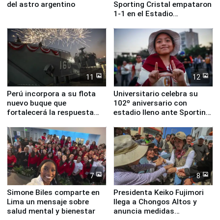
del astro argentino
Sporting Cristal empataron
1-1 en el Estadio
Monumental
11
12
Perú incorpora a su flota
Universitario celebra su
nuevo buque que
102º aniversario con
fortalecerá la respuesta
estadio lleno ante Sporting
ante el fenómeno El Niño
Cristal
7
8
Simone Biles comparte en
Presidenta Keiko Fujimori
Lima un mensaje sobre
llega a Chongos Altos y
salud mental y bienestar
anuncia medidas