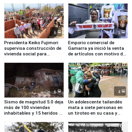
inmediatas en vivienda,
educación, salud y empleo
6
5
Presidenta Keiko Fujimori
Emporio comercial de
supervisa construcción de
Gamarra ya inició la venta
vivienda social para
de artículos con motivo de
familias afectadas por
la visita del papa León XIV
sismo en Junín
6
4
Sismo de magnitud 5.0 deja
Un adolescente tailandés
más de 100 viviendas
mata a siete personas en
inhabitables y 15 heridos en
un tiroteo en su casa y
Junín
escuela