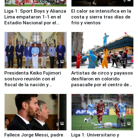
12
9
Liga 1: Sport Boys y Alianza
El calor se intensifica en la
Lima empataron 1-1 en el
costa y sierra tras días de
Estadio Nacional por el
frío y vientos
Torneo Clausura
6
12
Presidenta Keiko Fujimori
Artistas de circo y payasos
sostuvo reunión con el
desfilaron en colorido
fiscal de la nación y
pasacalle por el centro de
ministros de Estado
Lima
8
12
Fallece Jorge Messi, padre
Liga 1: Universitario y