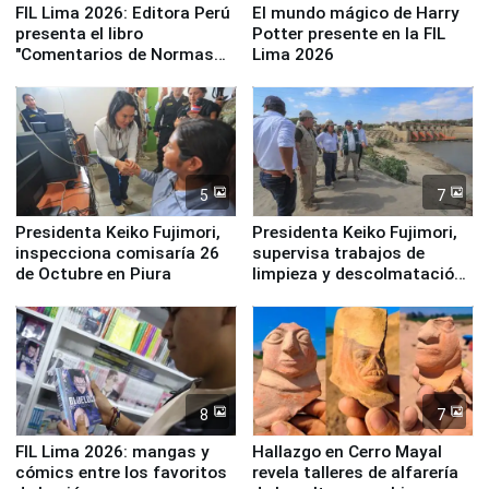
FIL Lima 2026: Editora Perú
El mundo mágico de Harry
presenta el libro
Potter presente en la FIL
"Comentarios de Normas
Lima 2026
Legales: Laboral Vl .
Derecho Colectivo"
5
7
Presidenta Keiko Fujimori,
Presidenta Keiko Fujimori,
inspecciona comisaría 26
supervisa trabajos de
de Octubre en Piura
limpieza y descolmatación
en río Piura
8
7
FIL Lima 2026: mangas y
Hallazgo en Cerro Mayal
cómics entre los favoritos
revela talleres de alfarería