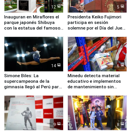
12
5
Inauguran en Miraflores el
Presidenta Keiko Fujimori
parque japonés Shibuya
participa en sesión
con la estatua del famoso
solemne por el Día del Juez
perro Hachiko
y la Jueza
14
6
Simone Biles: La
Minedu detecta material
supercampeona de la
educativo e implementos
gimnasia llegó al Perú para
de mantenimiento sin
empezar cuenta regresiva a
distribuir en almacenes de
Panamericanos Lima 2027
la UGEL 2
9
8