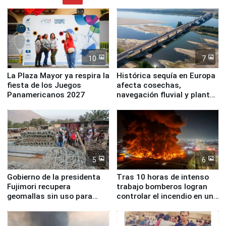
10
7
La Plaza Mayor ya respira la
Histórica sequía en Europa
fiesta de los Juegos
afecta cosechas,
Panamericanos 2027
navegación fluvial y plantas
nucleares
5
6
Gobierno de la presidenta
Tras 10 horas de intenso
Fujimori recupera
trabajo bomberos logran
geomallas sin uso para
controlar el incendio en una
proteger Santa Eulalia ante
planta química de Santiago
Fenómeno El Niño
de Chile