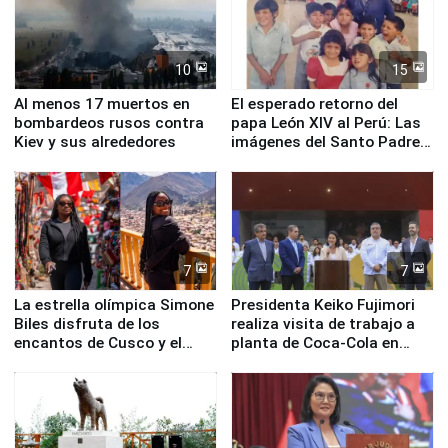
10
15
Al menos 17 muertos en
El esperado retorno del
bombardeos rusos contra
papa León XIV al Perú: Las
Kiev y sus alrededores
imágenes del Santo Padre
en su labor pastoral en
nuestro país
7
7
La estrella olímpica Simone
Presidenta Keiko Fujimori
Biles disfruta de los
realiza visita de trabajo a
encantos de Cusco y el
planta de Coca-Cola en
Valle Sagrado
Pucusana