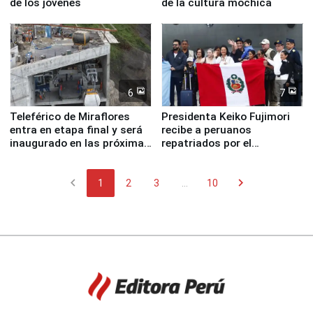
de los jóvenes
de la cultura mochica
6
7
Teleférico de Miraflores
Presidenta Keiko Fujimori
entra en etapa final y será
recibe a peruanos
inaugurado en las próximas
repatriados por el
semanas
terremoto en Venezuela
chevron_left
chevron_right
1
2
3
...
10