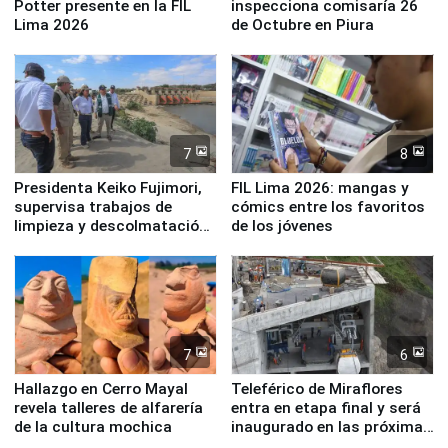
Potter presente en la FIL
inspecciona comisaría 26
Lima 2026
de Octubre en Piura
7
8
Presidenta Keiko Fujimori,
FIL Lima 2026: mangas y
supervisa trabajos de
cómics entre los favoritos
limpieza y descolmatación
de los jóvenes
en río Piura
7
6
Hallazgo en Cerro Mayal
Teleférico de Miraflores
revela talleres de alfarería
entra en etapa final y será
de la cultura mochica
inaugurado en las próximas
semanas