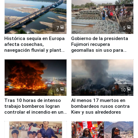
7
5
Histórica sequía en Europa
Gobierno de la presidenta
afecta cosechas,
Fujimori recupera
navegación fluvial y plantas
geomallas sin uso para
nucleares
proteger Santa Eulalia ante
Fenómeno El Niño
6
10
Tras 10 horas de intenso
Al menos 17 muertos en
trabajo bomberos logran
bombardeos rusos contra
controlar el incendio en una
Kiev y sus alrededores
planta química de Santiago
de Chile