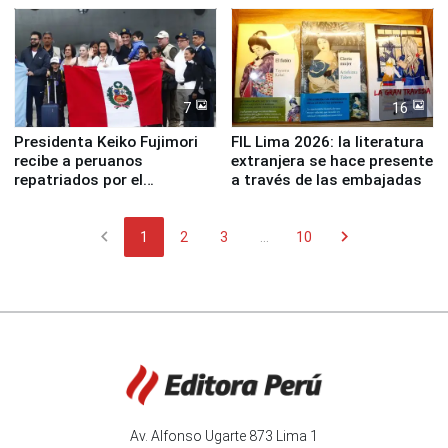
7
16
Presidenta Keiko Fujimori
FIL Lima 2026: la literatura
recibe a peruanos
extranjera se hace presente
repatriados por el
a través de las embajadas
terremoto en Venezuela
chevron_left
chevron_right
1
2
3
...
10
Av. Alfonso Ugarte 873 Lima 1