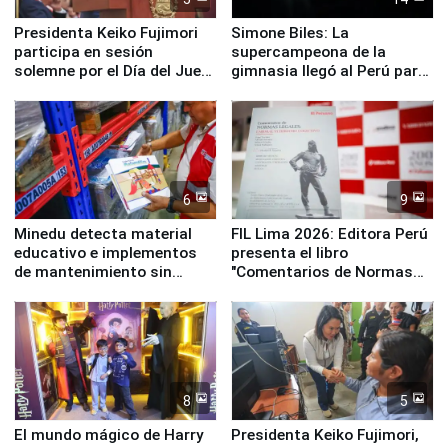
Presidenta Keiko Fujimori
Simone Biles: La
participa en sesión
supercampeona de la
solemne por el Día del Juez
gimnasia llegó al Perú para
y la Jueza
empezar cuenta regresiva a
Panamericanos Lima 2027
6
9
Minedu detecta material
FIL Lima 2026: Editora Perú
educativo e implementos
presenta el libro
de mantenimiento sin
"Comentarios de Normas
distribuir en almacenes de
Legales: Laboral Vl .
la UGEL 2
Derecho Colectivo"
8
5
El mundo mágico de Harry
Presidenta Keiko Fujimori,