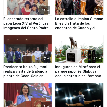
15
7
El esperado retorno del
La estrella olímpica Simone
papa León XIV al Perú: Las
Biles disfruta de los
imágenes del Santo Padre
encantos de Cusco y el
en su labor pastoral en
Valle Sagrado
nuestro país
7
12
Presidenta Keiko Fujimori
Inauguran en Miraflores el
realiza visita de trabajo a
parque japonés Shibuya
planta de Coca-Cola en
con la estatua del famoso
Pucusana
perro Hachiko
5
14