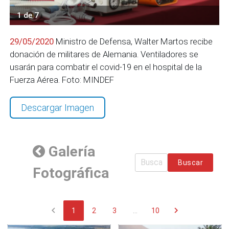
1 de 7
29/05/2020
Ministro de Defensa, Walter Martos recibe
donación de militares de Alemania. Ventiladores se
usarán para combatir el covid-19 en el hospital de la
Fuerza Aérea. Foto: MINDEF
Descargar Imagen
Galería
Buscar
Fotográfica
chevron_left
chevron_right
1
2
3
...
10