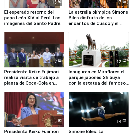
15
7
El esperado retorno del
La estrella olímpica Simone
papa León XIV al Perú: Las
Biles disfruta de los
imágenes del Santo Padre
encantos de Cusco y el
en su labor pastoral en
Valle Sagrado
nuestro país
7
12
Presidenta Keiko Fujimori
Inauguran en Miraflores el
realiza visita de trabajo a
parque japonés Shibuya
planta de Coca-Cola en
con la estatua del famoso
Pucusana
perro Hachiko
5
14
Presidenta Keiko Fujimori
Simone Biles: La