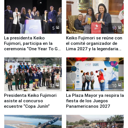
equipamiento para
Serenazgo
5
10
La presidenta Keiko
Keiko Fujimori se reúne con
Fujimori, participa en la
el comité organizador de
ceremonia “One Year To Go
Lima 2027 y la legendaria
de Lima 2027”
Simone Biles
11
10
Presidenta Keiko Fujimori
La Plaza Mayor ya respira la
asiste al concurso
fiesta de los Juegos
ecuestre “Copa Junín”
Panamericanos 2027