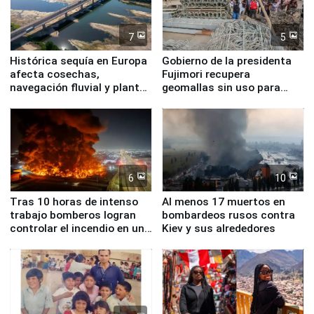
7
5
Histórica sequía en Europa
Gobierno de la presidenta
afecta cosechas,
Fujimori recupera
navegación fluvial y plantas
geomallas sin uso para
nucleares
proteger Santa Eulalia ante
Fenómeno El Niño
6
10
Tras 10 horas de intenso
Al menos 17 muertos en
trabajo bomberos logran
bombardeos rusos contra
controlar el incendio en una
Kiev y sus alrededores
planta química de Santiago
de Chile