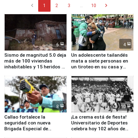
chevron_left
chevron_right
1
2
3
...
10
6
4
Sismo de magnitud 5.0 deja
Un adolescente tailandés
más de 100 viviendas
mata a siete personas en
inhabitables y 15 heridos en
un tiroteo en su casa y
Junín
escuela
8
10
Callao fortalece la
¡La crema está de fiesta!
seguridad con nueva
Universitario de Deportes
Brigada Especial de
celebra hoy 102 años de
Turismo y moderno
fundación