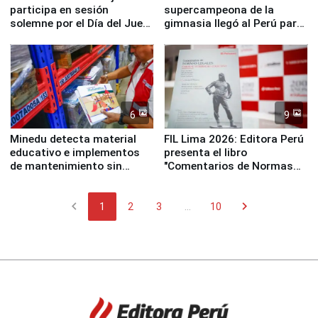
participa en sesión
supercampeona de la
solemne por el Día del Juez
gimnasia llegó al Perú para
y la Jueza
empezar cuenta regresiva a
Panamericanos Lima 2027
6
9
Minedu detecta material
FIL Lima 2026: Editora Perú
educativo e implementos
presenta el libro
de mantenimiento sin
"Comentarios de Normas
distribuir en almacenes de
Legales: Laboral Vl .
la UGEL 2
Derecho Colectivo"
chevron_left
chevron_right
1
2
3
...
10