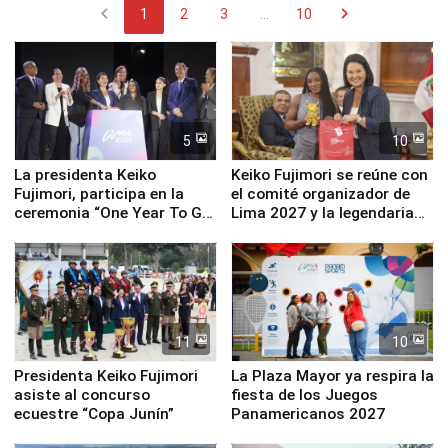
chevron_left
chevron_right
1
2
3
...
10
5
10
La presidenta Keiko
Keiko Fujimori se reúne con
Fujimori, participa en la
el comité organizador de
ceremonia “One Year To Go
Lima 2027 y la legendaria
de Lima 2027”
Simone Biles
11
10
Presidenta Keiko Fujimori
La Plaza Mayor ya respira la
asiste al concurso
fiesta de los Juegos
ecuestre “Copa Junín”
Panamericanos 2027