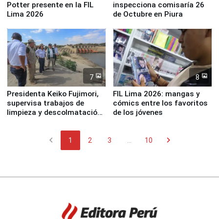
Potter presente en la FIL
inspecciona comisaría 26
Lima 2026
de Octubre en Piura
7
8
Presidenta Keiko Fujimori,
FIL Lima 2026: mangas y
supervisa trabajos de
cómics entre los favoritos
limpieza y descolmatación
de los jóvenes
en río Piura
chevron_left
chevron_right
1
2
3
...
10