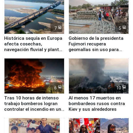
7
5
Histórica sequía en Europa
Gobierno de la presidenta
afecta cosechas,
Fujimori recupera
navegación fluvial y plantas
geomallas sin uso para
nucleares
proteger Santa Eulalia ante
Fenómeno El Niño
6
10
Tras 10 horas de intenso
Al menos 17 muertos en
trabajo bomberos logran
bombardeos rusos contra
controlar el incendio en una
Kiev y sus alrededores
planta química de Santiago
de Chile