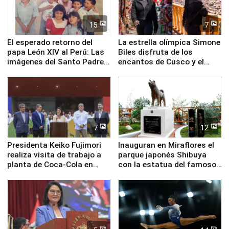
15
7
El esperado retorno del
La estrella olímpica Simone
papa León XIV al Perú: Las
Biles disfruta de los
imágenes del Santo Padre
encantos de Cusco y el
en su labor pastoral en
Valle Sagrado
nuestro país
7
12
Presidenta Keiko Fujimori
Inauguran en Miraflores el
realiza visita de trabajo a
parque japonés Shibuya
planta de Coca-Cola en
con la estatua del famoso
Pucusana
perro Hachiko