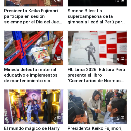
5
14
Presidenta Keiko Fujimori
Simone Biles: La
participa en sesión
supercampeona de la
solemne por el Día del Juez
gimnasia llegó al Perú para
y la Jueza
empezar cuenta regresiva a
Panamericanos Lima 2027
6
9
Minedu detecta material
FIL Lima 2026: Editora Perú
educativo e implementos
presenta el libro
de mantenimiento sin
"Comentarios de Normas
distribuir en almacenes de
Legales: Laboral Vl .
la UGEL 2
Derecho Colectivo"
8
5
El mundo mágico de Harry
Presidenta Keiko Fujimori,