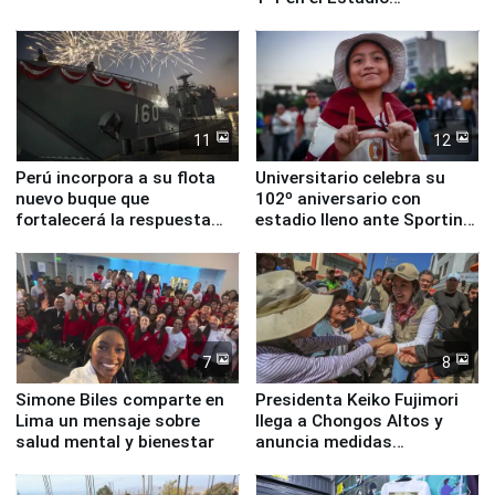
Monumental
11
12
Perú incorpora a su flota
Universitario celebra su
nuevo buque que
102º aniversario con
fortalecerá la respuesta
estadio lleno ante Sporting
ante el fenómeno El Niño
Cristal
7
8
Simone Biles comparte en
Presidenta Keiko Fujimori
Lima un mensaje sobre
llega a Chongos Altos y
salud mental y bienestar
anuncia medidas
inmediatas en vivienda,
educación, salud y empleo