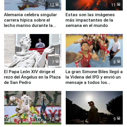
12
11
Alemania celebra singular
Estas son las imágenes
carrera hípica sobre el
más impactantes de la
lecho marino durante la
semana en el mundo
marea baja
7
8
El Papa León XIV dirige el
La gran Simone Biles llegó a
rezo del Ángelus en la Plaza
la Videna del IPD y envió un
de San Pedro
mensaje a todos los
deportistas del Perú
12
9