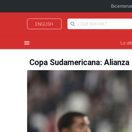
Bicentenar
ENGLISH
menu
Lo úl
Copa Sudamericana: Alianza L