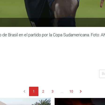
o de Brasil en el partido por la Copa Sudamericana. Foto: 
chevron_left
chevron_right
1
2
3
...
10