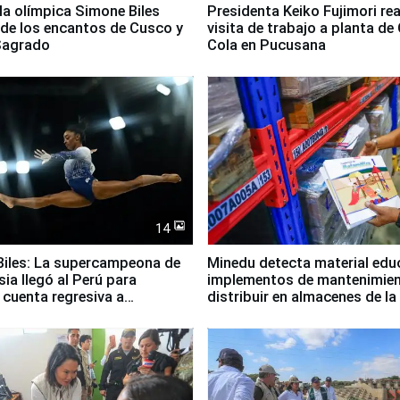
lla olímpica Simone Biles
Presidenta Keiko Fujimori rea
 de los encantos de Cusco y
visita de trabajo a planta de
 Sagrado
Cola en Pucusana
14
iles: La supercampeona de
Minedu detecta material edu
sia llegó al Perú para
implementos de mantenimien
cuenta regresiva a
distribuir en almacenes de l
icanos Lima 2027