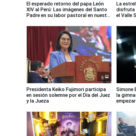
El esperado retorno del papa León
La estre
XIV al Perú: Las imágenes del Santo
disfruta
Padre en su labor pastoral en nuestro
el Valle
país
5
Presidenta Keiko Fujimori participa
Simone B
en sesión solemne por el Día del Juez
la gimna
y la Jueza
empezar 
Panamer