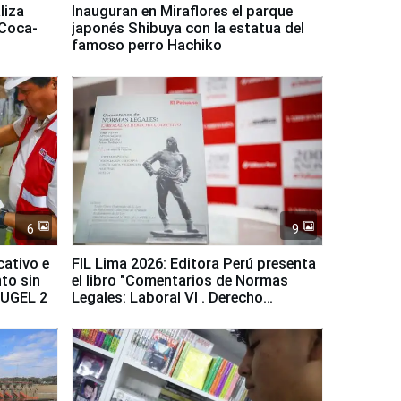
liza
Inauguran en Miraflores el parque
 Coca-
japonés Shibuya con la estatua del
famoso perro Hachiko
6
9
cativo e
FIL Lima 2026: Editora Perú presenta
to sin
el libro "Comentarios de Normas
a UGEL 2
Legales: Laboral Vl . Derecho
Colectivo"