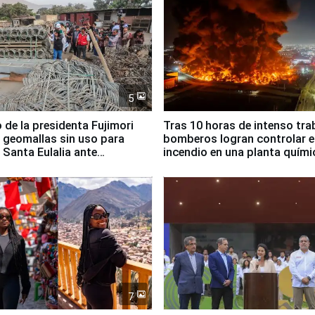
5
 de la presidenta Fujimori
Tras 10 horas de intenso tra
 geomallas sin uso para
bomberos logran controlar e
 Santa Eulalia ante
incendio en una planta quími
o El Niño
Santiago de Chile
7