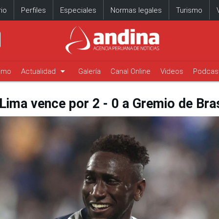
io
Perfiles
Especiales
Normas legales
Turismo
arrow_drop_down
timo
Actualidad
Galería
Canal Online
Videos
Podcas
ima vence por 2 - 0 a Gremio de Bras