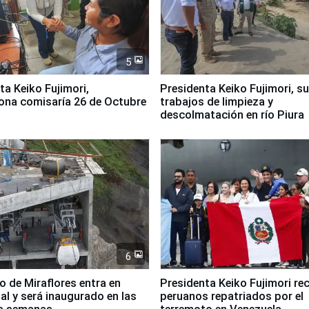
5
jimori,
Presidenta Keiko Fujimori, s
ona comisaría 26 de Octubre
trabajos de limpieza y
descolmatación en río Piura
6
co de Miraflores entra en
Presidenta Keiko Fujimori rec
nal y será inaugurado en las
peruanos repatriados por el