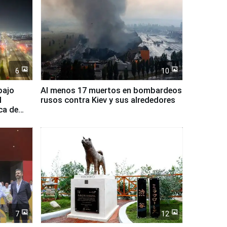
6
10
bajo
Al menos 17 muertos en bombardeos
l
rusos contra Kiev y sus alrededores
ca de
7
12