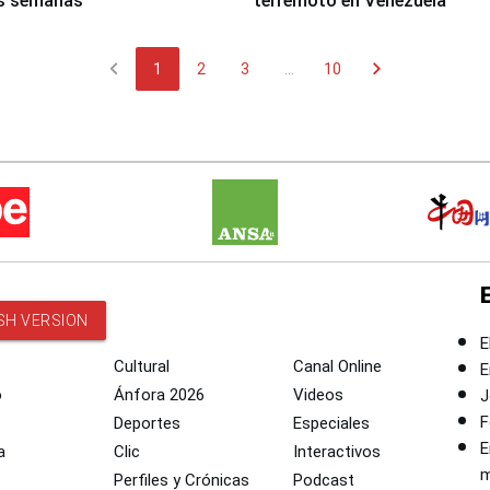
s semanas
terremoto en Venezuela
chevron_left
chevron_right
1
2
3
...
10
SH VERSION
E
Cultural
Canal Online
E
o
Ánfora 2026
Videos
J
F
Deportes
Especiales
E
a
Clic
Interactivos
m
Perfiles y Crónicas
Podcast