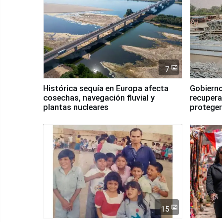
7
Histórica sequía en Europa afecta
Gobierno
cosechas, navegación fluvial y
recupera
plantas nucleares
proteger
Fenómen
15