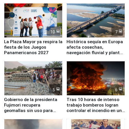
Simone Biles
10
7
La Plaza Mayor ya respira la
Histórica sequía en Europa
fiesta de los Juegos
afecta cosechas,
Panamericanos 2027
navegación fluvial y plantas
nucleares
5
6
Gobierno de la presidenta
Tras 10 horas de intenso
Fujimori recupera
trabajo bomberos logran
geomallas sin uso para
controlar el incendio en una
proteger Santa Eulalia ante
planta química de Santiago
Fenómeno El Niño
de Chile