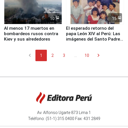
10
15
Al menos 17 muertos en
El esperado retorno del
bombardeos rusos contra
papa León XIV al Perú: Las
Kiev y sus alrededores
imágenes del Santo Padre
en su labor pastoral en
nuestro país
chevron_left
chevron_right
1
2
3
...
10
Av. Alfonso Ugarte 873 Lima 1
Teléfono: (51-1) 315 0400 Fax: 431 2849