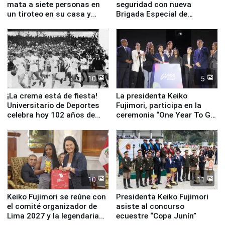
mata a siete personas en
seguridad con nueva
un tiroteo en su casa y
Brigada Especial de
escuela
Turismo y moderno
equipamiento para
Serenazgo
10
5
¡La crema está de fiesta!
La presidenta Keiko
Universitario de Deportes
Fujimori, participa en la
celebra hoy 102 años de
ceremonia “One Year To Go
fundación
de Lima 2027”
10
11
Keiko Fujimori se reúne con
Presidenta Keiko Fujimori
el comité organizador de
asiste al concurso
Lima 2027 y la legendaria
ecuestre “Copa Junín”