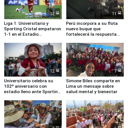
12
11
Liga 1: Universitario y
Perú incorpora a su flota
Sporting Cristal empataron
nuevo buque que
1-1 en el Estadio
fortalecerá la respuesta
Monumental
ante el fenómeno El Niño
12
7
Universitario celebra su
Simone Biles comparte en
102º aniversario con
Lima un mensaje sobre
estadio lleno ante Sporting
salud mental y bienestar
Cristal