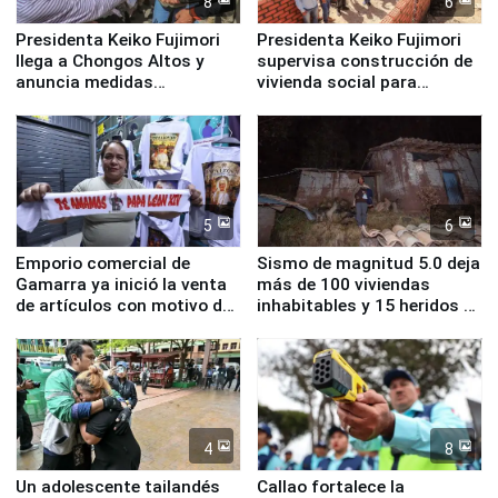
8
6
Presidenta Keiko Fujimori
Presidenta Keiko Fujimori
llega a Chongos Altos y
supervisa construcción de
anuncia medidas
vivienda social para
inmediatas en vivienda,
familias afectadas por
educación, salud y empleo
sismo en Junín
5
6
Emporio comercial de
Sismo de magnitud 5.0 deja
Gamarra ya inició la venta
más de 100 viviendas
de artículos con motivo de
inhabitables y 15 heridos en
la visita del papa León XIV
Junín
4
8
Un adolescente tailandés
Callao fortalece la