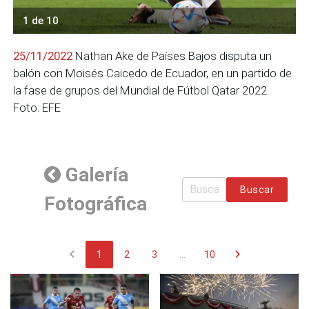
1 de 10
25/11/2022
Nathan Ake de Países Bajos disputa un
balón con Moisés Caicedo de Ecuador, en un partido de
la fase de grupos del Mundial de Fútbol Qatar 2022.
Foto: EFE
Galería
Buscar
Fotográfica
chevron_left
chevron_right
1
2
3
...
10