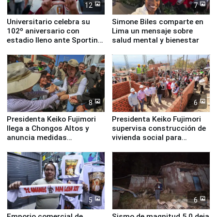
12
7
Universitario celebra su
Simone Biles comparte en
102º aniversario con
Lima un mensaje sobre
estadio lleno ante Sporting
salud mental y bienestar
Cristal
8
6
Presidenta Keiko Fujimori
Presidenta Keiko Fujimori
llega a Chongos Altos y
supervisa construcción de
anuncia medidas
vivienda social para
inmediatas en vivienda,
familias afectadas por
educación, salud y empleo
sismo en Junín
5
6
Emporio comercial de
Sismo de magnitud 5.0 deja