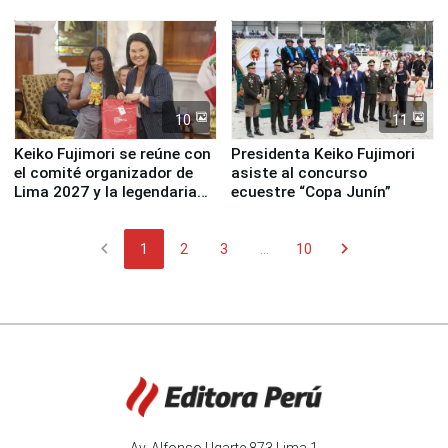
fundación
de Lima 2027”
10
11
Keiko Fujimori se reúne con
Presidenta Keiko Fujimori
el comité organizador de
asiste al concurso
Lima 2027 y la legendaria
ecuestre “Copa Junín”
Simone Biles
chevron_left
chevron_right
1
2
3
...
10