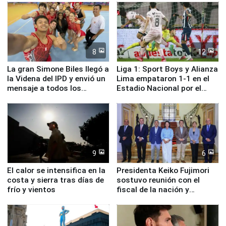
8
12
La gran Simone Biles llegó a
Liga 1: Sport Boys y Alianza
la Videna del IPD y envió un
Lima empataron 1-1 en el
mensaje a todos los
Estadio Nacional por el
deportistas del Perú
Torneo Clausura
9
6
El calor se intensifica en la
Presidenta Keiko Fujimori
costa y sierra tras días de
sostuvo reunión con el
frío y vientos
fiscal de la nación y
ministros de Estado