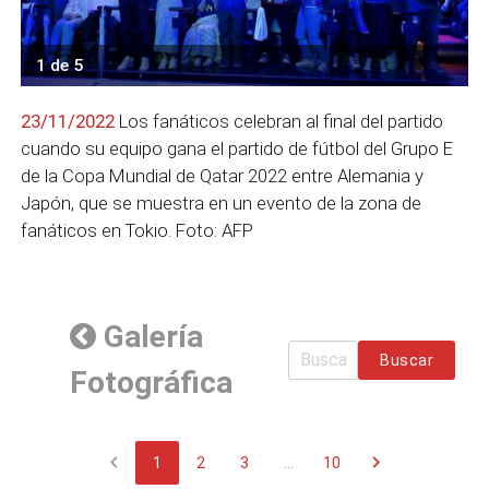
1 de 5
23/11/2022
Los fanáticos celebran al final del partido
cuando su equipo gana el partido de fútbol del Grupo E
de la Copa Mundial de Qatar 2022 entre Alemania y
Japón, que se muestra en un evento de la zona de
fanáticos en Tokio. Foto: AFP
Galería
Buscar
Fotográfica
chevron_left
chevron_right
1
2
3
...
10