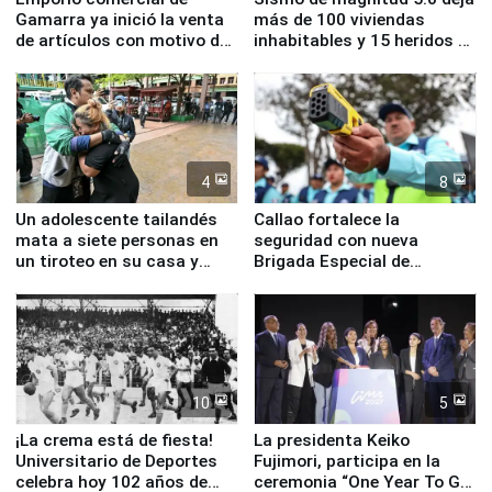
Gamarra ya inició la venta
más de 100 viviendas
de artículos con motivo de
inhabitables y 15 heridos en
la visita del papa León XIV
Junín
4
8
Un adolescente tailandés
Callao fortalece la
mata a siete personas en
seguridad con nueva
un tiroteo en su casa y
Brigada Especial de
escuela
Turismo y moderno
equipamiento para
Serenazgo
10
5
¡La crema está de fiesta!
La presidenta Keiko
Universitario de Deportes
Fujimori, participa en la
celebra hoy 102 años de
ceremonia “One Year To Go