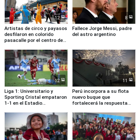
12
8
Artistas de circo y payasos
Fallece Jorge Messi, padre
desfilaron en colorido
del astro argentino
pasacalle por el centro de
Lima
12
11
Liga 1: Universitario y
Perú incorpora a su flota
Sporting Cristal empataron
nuevo buque que
1-1 en el Estadio
fortalecerá la respuesta
Monumental
ante el fenómeno El Niño