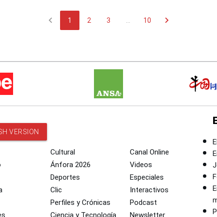
chevron_left
chevron_right
1
2
3
...
10
SH VERSION
E
Cultural
Canal Online
E
o
Ánfora 2026
Videos
J
F
Deportes
Especiales
E
a
Clic
Interactivos
m
Perfiles y Crónicas
Podcast
P
es
Ciencia y Tecnología
Newsletter