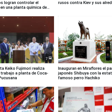
 logran controlar el
rusos contra Kiev y sus alre
 en una planta química de
 de Chile
7
ta Keiko Fujimori realiza
Inauguran en Miraflores el p
e trabajo a planta de Coca-
japonés Shibuya con la estat
 Pucusana
famoso perro Hachiko