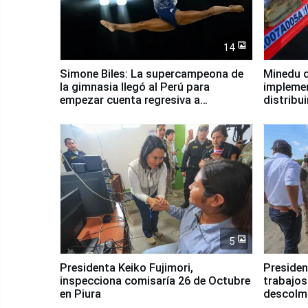
14
Simone Biles: La supercampeona de
Minedu d
la gimnasia llegó al Perú para
impleme
empezar cuenta regresiva a
distribu
Panamericanos Lima 2027
5
Presidenta Keiko Fujimori,
Presiden
inspecciona comisaría 26 de Octubre
trabajos
en Piura
descolma