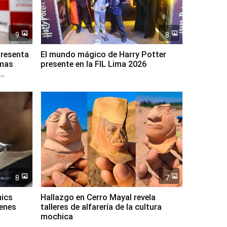
9
8
presenta
El mundo mágico de Harry Potter
rmas
presente en la FIL Lima 2026
8
7
mics
Hallazgo en Cerro Mayal revela
venes
talleres de alfarería de la cultura
mochica