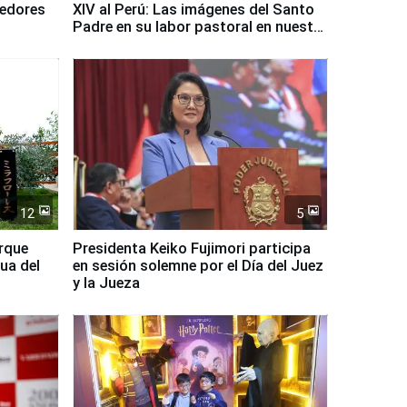
dedores
XIV al Perú: Las imágenes del Santo
Padre en su labor pastoral en nuestro
país
12
5
arque
Presidenta Keiko Fujimori participa
ua del
en sesión solemne por el Día del Juez
y la Jueza