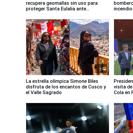
recupera geomallas sin uso para
bomberos
proteger Santa Eulalia ante
incendio
Fenómeno El Niño
Santiago
7
La estrella olímpica Simone Biles
Presiden
disfruta de los encantos de Cusco y
visita d
el Valle Sagrado
Cola en