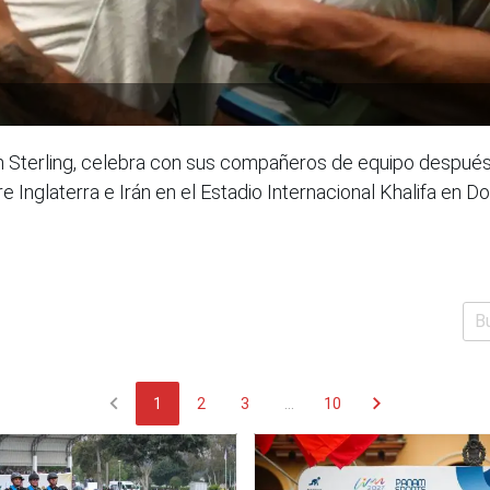
 Sterling, celebra con sus compañeros de equipo después d
 Inglaterra e Irán en el Estadio Internacional Khalifa en D
chevron_left
chevron_right
1
2
3
...
10