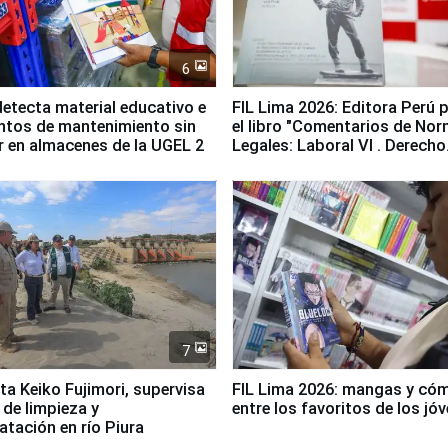
6
etecta material educativo e
FIL Lima 2026: Editora Perú 
ntos de mantenimiento sin
el libro "Comentarios de No
ir en almacenes de la UGEL 2
Legales: Laboral Vl . Derecho
Colectivo"
7
ta Keiko Fujimori, supervisa
FIL Lima 2026: mangas y có
 de limpieza y
entre los favoritos de los jó
tación en río Piura