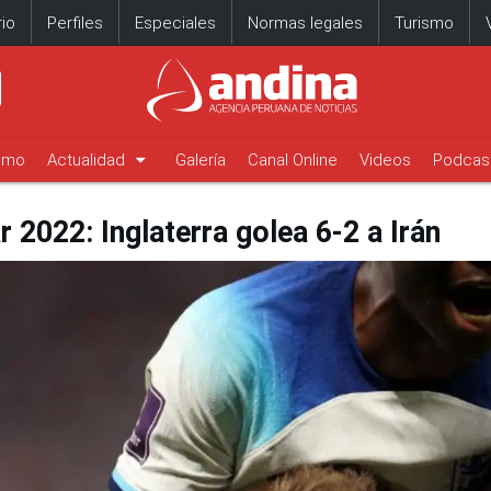
io
Perfiles
Especiales
Normas legales
Turismo
arrow_drop_down
timo
Actualidad
Galería
Canal Online
Videos
Podcas
 2022: Inglaterra golea 6-2 a Irán