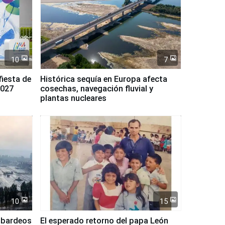
10
7
fiesta de
Histórica sequía en Europa afecta
2027
cosechas, navegación fluvial y
plantas nucleares
10
15
mbardeos
El esperado retorno del papa León