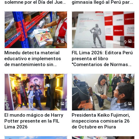
solemne por el Día del Juez
gimnasia llegó al Perú para
y la Jueza
empezar cuenta regresiva a
Panamericanos Lima 2027
6
9
Minedu detecta material
FIL Lima 2026: Editora Perú
educativo e implementos
presenta el libro
de mantenimiento sin
"Comentarios de Normas
distribuir en almacenes de
Legales: Laboral Vl .
la UGEL 2
Derecho Colectivo"
8
5
El mundo mágico de Harry
Presidenta Keiko Fujimori,
Potter presente en la FIL
inspecciona comisaría 26
Lima 2026
de Octubre en Piura