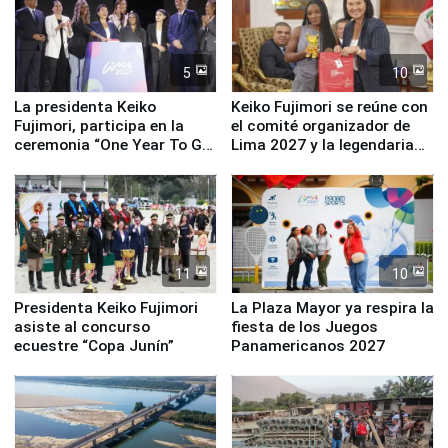
5
10
La presidenta Keiko
Keiko Fujimori se reúne con
Fujimori, participa en la
el comité organizador de
ceremonia “One Year To Go
Lima 2027 y la legendaria
de Lima 2027”
Simone Biles
11
10
Presidenta Keiko Fujimori
La Plaza Mayor ya respira la
asiste al concurso
fiesta de los Juegos
ecuestre “Copa Junín”
Panamericanos 2027