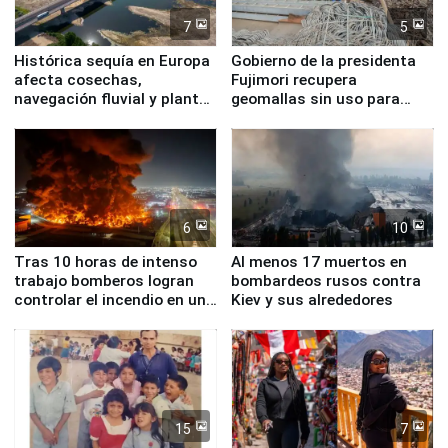
7
5
Histórica sequía en Europa
Gobierno de la presidenta
afecta cosechas,
Fujimori recupera
navegación fluvial y plantas
geomallas sin uso para
nucleares
proteger Santa Eulalia ante
Fenómeno El Niño
6
10
Tras 10 horas de intenso
Al menos 17 muertos en
trabajo bomberos logran
bombardeos rusos contra
controlar el incendio en una
Kiev y sus alrededores
planta química de Santiago
de Chile
15
7