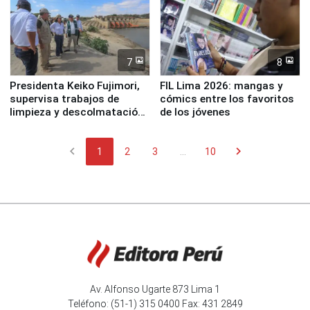
7
8
Presidenta Keiko Fujimori,
FIL Lima 2026: mangas y
supervisa trabajos de
cómics entre los favoritos
limpieza y descolmatación
de los jóvenes
en río Piura
chevron_left
chevron_right
1
2
3
...
10
Av. Alfonso Ugarte 873 Lima 1
Teléfono: (51-1) 315 0400 Fax: 431 2849