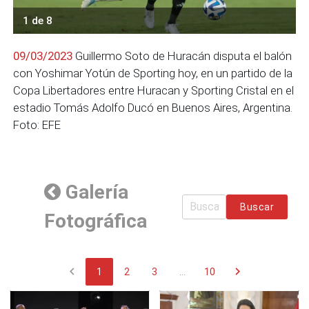
1 de 8
09/03/2023
Guillermo Soto de Huracán disputa el balón
con Yoshimar Yotún de Sporting hoy, en un partido de la
Copa Libertadores entre Huracan y Sporting Cristal en el
estadio Tomás Adolfo Ducó en Buenos Aires, Argentina.
Foto: EFE
Galería
Buscar
Fotográfica
chevron_left
chevron_right
1
2
3
...
10