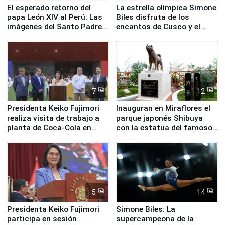
El esperado retorno del
La estrella olímpica Simone
papa León XIV al Perú: Las
Biles disfruta de los
imágenes del Santo Padre
encantos de Cusco y el
en su labor pastoral en
Valle Sagrado
nuestro país
7
12
Presidenta Keiko Fujimori
Inauguran en Miraflores el
realiza visita de trabajo a
parque japonés Shibuya
planta de Coca-Cola en
con la estatua del famoso
Pucusana
perro Hachiko
5
14
Presidenta Keiko Fujimori
Simone Biles: La
participa en sesión
supercampeona de la