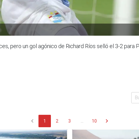
ces, pero un gol agónico de Richard Ríos selló el 3-2 para 
chevron_left
chevron_right
1
2
3
...
10