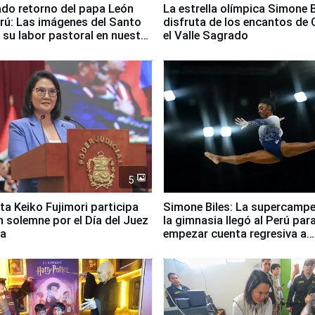
ado retorno del papa León
La estrella olímpica Simone B
erú: Las imágenes del Santo
disfruta de los encantos de 
 su labor pastoral en nuestro
el Valle Sagrado
5
ta Keiko Fujimori participa
Simone Biles: La supercamp
n solemne por el Día del Juez
la gimnasia llegó al Perú par
za
empezar cuenta regresiva a
Panamericanos Lima 2027