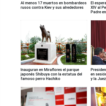
Al menos 17 muertos en bombardeos
El esper
rusos contra Kiev y sus alrededores
XIV al P
Padre en
país
12
Inauguran en Miraflores el parque
Presiden
japonés Shibuya con la estatua del
en sesió
famoso perro Hachiko
y la Jue