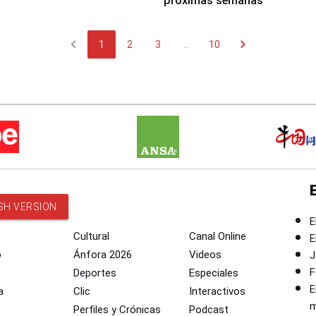
próximas semanas
chevron_left
chevron_right
1
2
3
...
10
SH VERSION
E
Cultural
Canal Online
E
o
Ánfora 2026
Videos
J
F
Deportes
Especiales
E
a
Clic
Interactivos
m
Perfiles y Crónicas
Podcast