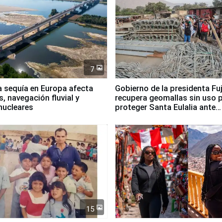
7
a sequía en Europa afecta
Gobierno de la presidenta Fu
, navegación fluvial y
recupera geomallas sin uso 
nucleares
proteger Santa Eulalia ante
Fenómeno El Niño
15