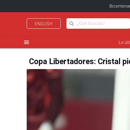
Bicentenar
ENGLISH
menu
Lo úl
Copa Libertadores: Cristal p