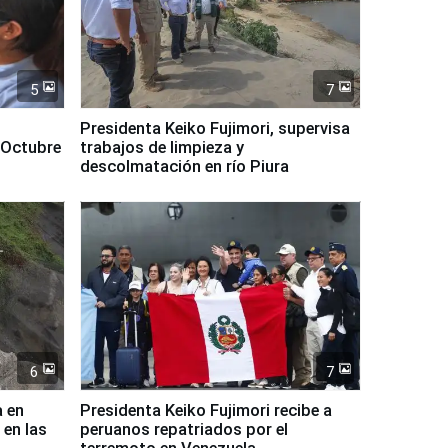
5
7
Presidenta Keiko Fujimori, supervisa
 Octubre
trabajos de limpieza y
descolmatación en río Piura
6
7
a en
Presidenta Keiko Fujimori recibe a
 en las
peruanos repatriados por el