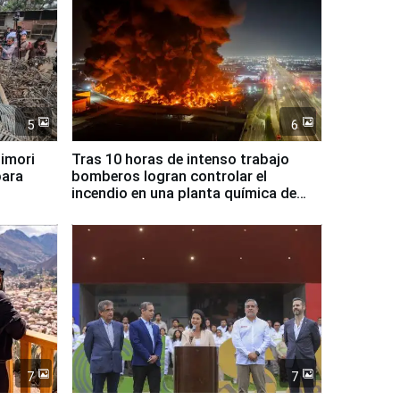
5
6
jimori
Tras 10 horas de intenso trabajo
para
bomberos logran controlar el
incendio en una planta química de
Santiago de Chile
7
7