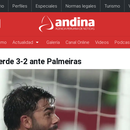
io
Perfiles
Especiales
Normas legales
Turismo
arrow_drop_down
timo
Actualidad
Galería
Canal Online
Videos
Podcas
ierde 3-2 ante Palmeiras