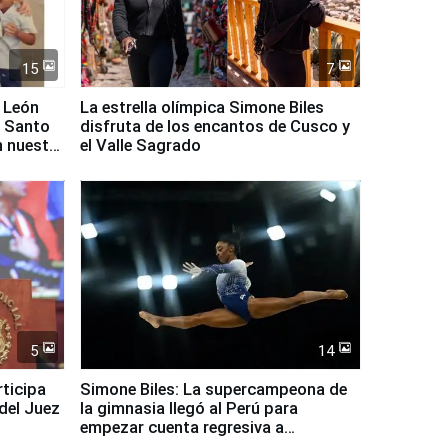
15
7
 León
La estrella olímpica Simone Biles
l Santo
disfruta de los encantos de Cusco y
n nuestro
el Valle Sagrado
5
14
rticipa
Simone Biles: La supercampeona de
del Juez
la gimnasia llegó al Perú para
empezar cuenta regresiva a
Panamericanos Lima 2027