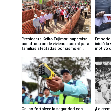
6
Presidenta Keiko Fujimori supervisa
Emporio
construcción de vivienda social para
inició la
familias afectadas por sismo en
motivo d
Junín
8
Callao fortalece la seguridad con
¡La crem