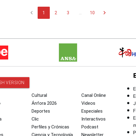
chevron_left
chevron_right
1
2
3
...
10
SH VERSION
E
Cultural
Canal Online
E
o
Ánfora 2026
Videos
J
F
Deportes
Especiales
E
a
Clic
Interactivos
m
Perfiles y Crónicas
Podcast
P
es
Ciencia y Tecnología
Newsletter