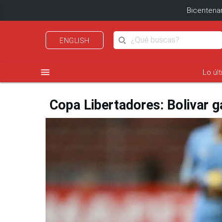
Bicentenar
ENGLISH
menu
Lo úl
Copa Libertadores: Bolivar g