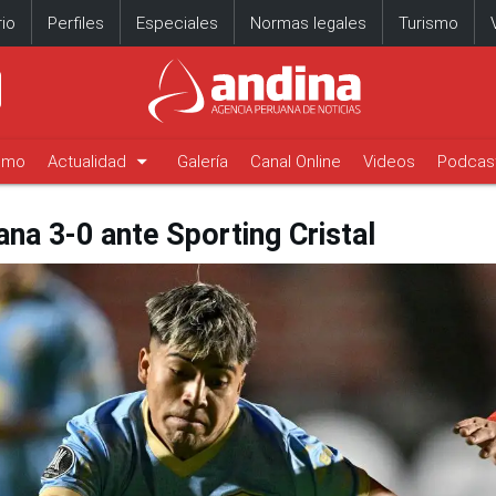
io
Perfiles
Especiales
Normas legales
Turismo
arrow_drop_down
timo
Actualidad
Galería
Canal Online
Videos
Podcas
ana 3-0 ante Sporting Cristal