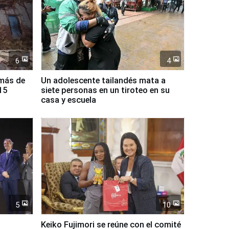
6
4
 más de
Un adolescente tailandés mata a
15
siete personas en un tiroteo en su
casa y escuela
5
10
Keiko Fujimori se reúne con el comité