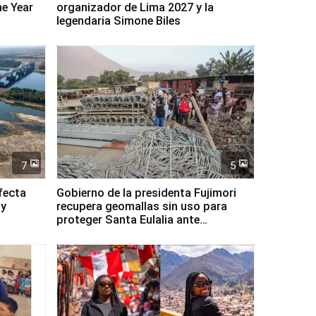
ne Year
organizador de Lima 2027 y la
legendaria Simone Biles
7
5
fecta
Gobierno de la presidenta Fujimori
 y
recupera geomallas sin uso para
proteger Santa Eulalia ante
Fenómeno El Niño