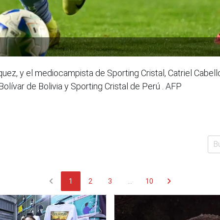
ez, y el mediocampista de Sporting Cristal, Catriel Cabello
lívar de Bolivia y Sporting Cristal de Perú . AFP
chevron_left
chevron_right
1
2
3
...
10