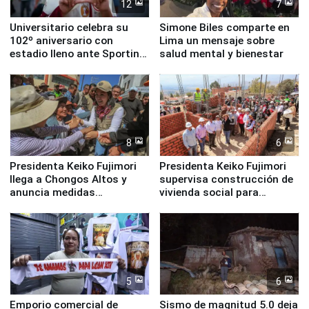
12
7
Universitario celebra su
Simone Biles comparte en
102º aniversario con
Lima un mensaje sobre
estadio lleno ante Sporting
salud mental y bienestar
Cristal
8
6
Presidenta Keiko Fujimori
Presidenta Keiko Fujimori
llega a Chongos Altos y
supervisa construcción de
anuncia medidas
vivienda social para
inmediatas en vivienda,
familias afectadas por
educación, salud y empleo
sismo en Junín
5
6
Emporio comercial de
Sismo de magnitud 5.0 deja