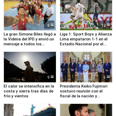
8
12
La gran Simone Biles llegó a
Liga 1: Sport Boys y Alianza
la Videna del IPD y envió un
Lima empataron 1-1 en el
mensaje a todos los
Estadio Nacional por el
deportistas del Perú
Torneo Clausura
9
6
El calor se intensifica en la
Presidenta Keiko Fujimori
costa y sierra tras días de
sostuvo reunión con el
frío y vientos
fiscal de la nación y
ministros de Estado