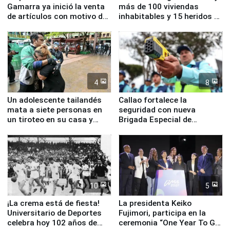
Gamarra ya inició la venta
más de 100 viviendas
de artículos con motivo de
inhabitables y 15 heridos en
la visita del papa León XIV
Junín
4
8
Un adolescente tailandés
Callao fortalece la
mata a siete personas en
seguridad con nueva
un tiroteo en su casa y
Brigada Especial de
escuela
Turismo y moderno
equipamiento para
Serenazgo
10
5
¡La crema está de fiesta!
La presidenta Keiko
Universitario de Deportes
Fujimori, participa en la
celebra hoy 102 años de
ceremonia “One Year To Go