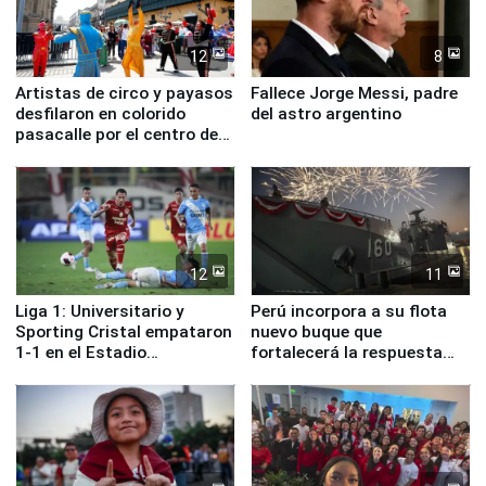
12
8
Artistas de circo y payasos
Fallece Jorge Messi, padre
desfilaron en colorido
del astro argentino
pasacalle por el centro de
Lima
12
11
Liga 1: Universitario y
Perú incorpora a su flota
Sporting Cristal empataron
nuevo buque que
1-1 en el Estadio
fortalecerá la respuesta
Monumental
ante el fenómeno El Niño