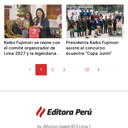
fundación
de Lima 2027”
10
11
Keiko Fujimori se reúne con
Presidenta Keiko Fujimori
el comité organizador de
asiste al concurso
Lima 2027 y la legendaria
ecuestre “Copa Junín”
Simone Biles
chevron_left
chevron_right
1
2
3
...
10
Av. Alfonso Ugarte 873 Lima 1