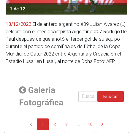
1 de 12
13/12/2022
El delantero argentino #09 Julian Alvarez (L)
celebra con el mediocampista argentino #07 Rodrigo De
Paul después de que anotó el tercer gol de su equipo
durante el partido de semifinales de fútbol de la Copa
Mundial de Catar 2022 entre Argentina y Croacia en el
Estadio Lusail en Lusail, al norte de Doha Foto: AFP
Galería
Buscar
Fotográfica
chevron_left
chevron_right
1
2
3
...
10