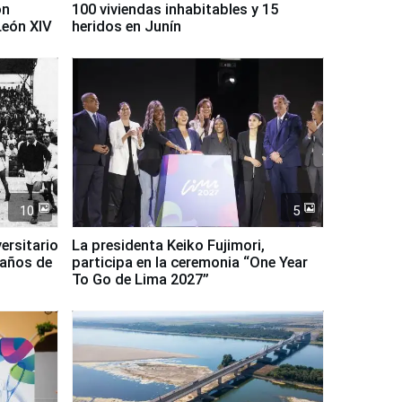
on
100 viviendas inhabitables y 15
León XIV
heridos en Junín
10
5
ersitario
La presidenta Keiko Fujimori,
 años de
participa en la ceremonia “One Year
To Go de Lima 2027”