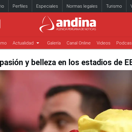
io
Perfiles
Especiales
Normas legales
Turismo
arrow_drop_down
timo
Actualidad
Galería
Canal Online
Videos
Podcas
 pasión y belleza en los estadios de 