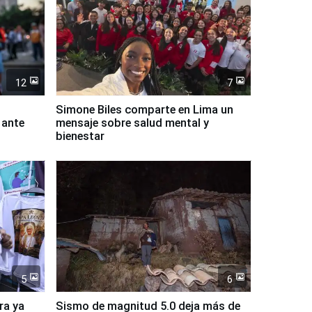
12
7
Simone Biles comparte en Lima un
 ante
mensaje sobre salud mental y
bienestar
5
6
ra ya
Sismo de magnitud 5.0 deja más de