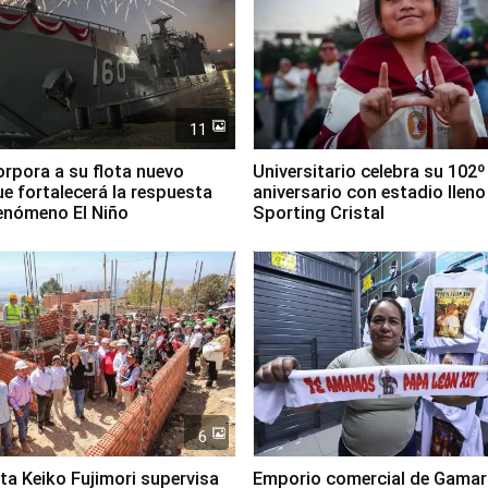
11
orpora a su flota nuevo
Universitario celebra su 102º
e fortalecerá la respuesta
aniversario con estadio lleno
fenómeno El Niño
Sporting Cristal
6
ta Keiko Fujimori supervisa
Emporio comercial de Gamar