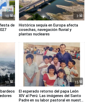
10
7
fiesta de
Histórica sequía en Europa afecta
2027
cosechas, navegación fluvial y
plantas nucleares
10
15
mbardeos
El esperado retorno del papa León
dedores
XIV al Perú: Las imágenes del Santo
Padre en su labor pastoral en nuestro
país