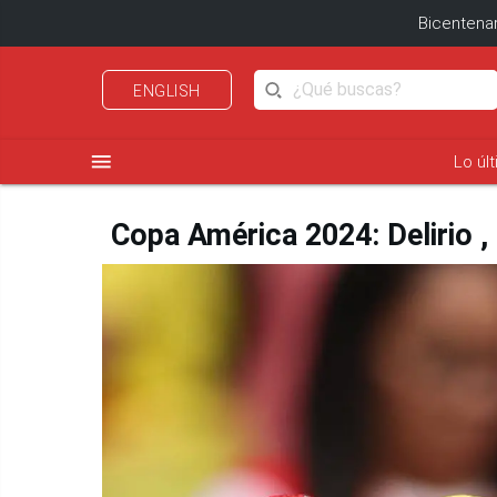
Bicentenar
ENGLISH
menu
Lo úl
Copa América 2024: Delirio ,