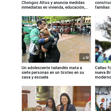
Chongos Altos y anuncia medidas
construc
inmediatas en vivienda, educación,
familias
salud y empleo
Junín
4
Un adolescente tailandés mata a
Callao f
siete personas en un tiroteo en su
nueva Br
casa y escuela
moderno
Serenaz