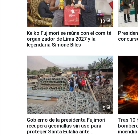
10
Keiko Fujimori se reúne con el comité
Presiden
organizador de Lima 2027 y la
concurso
legendaria Simone Biles
5
Gobierno de la presidenta Fujimori
Tras 10 
recupera geomallas sin uso para
bomberos
proteger Santa Eulalia ante
incendio
Fenómeno El Niño
Santiago