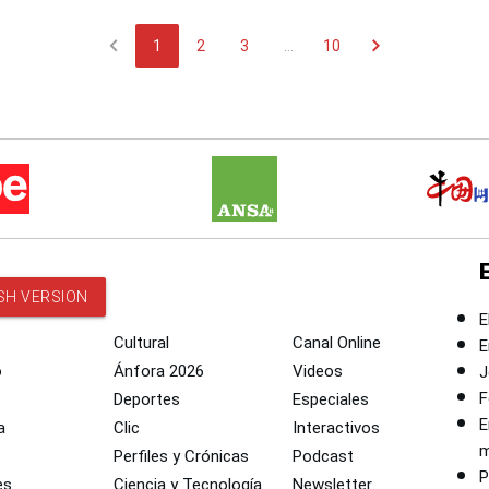
chevron_left
chevron_right
1
2
3
...
10
SH VERSION
E
Cultural
Canal Online
E
o
Ánfora 2026
Videos
J
F
Deportes
Especiales
E
a
Clic
Interactivos
m
Perfiles y Crónicas
Podcast
P
es
Ciencia y Tecnología
Newsletter