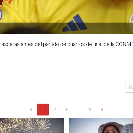
áscaras antes del partido de cuartos de final de la CO
chevron_left
chevron_right
1
2
3
...
10