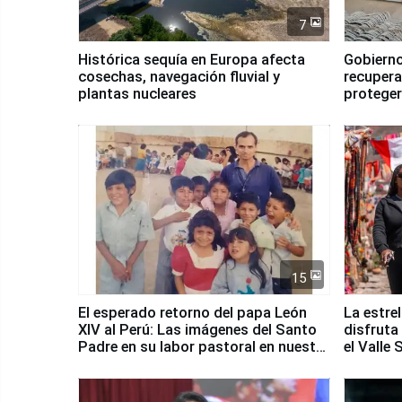
7
Histórica sequía en Europa afecta
Gobierno
cosechas, navegación fluvial y
recupera
plantas nucleares
proteger
Fenómen
15
El esperado retorno del papa León
La estre
XIV al Perú: Las imágenes del Santo
disfruta
Padre en su labor pastoral en nuestro
el Valle
país