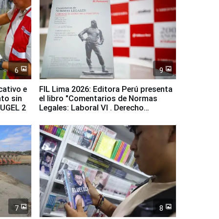
6
9
cativo e
FIL Lima 2026: Editora Perú presenta
to sin
el libro "Comentarios de Normas
a UGEL 2
Legales: Laboral Vl . Derecho
Colectivo"
7
8