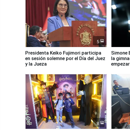
5
Presidenta Keiko Fujimori participa
Simone B
en sesión solemne por el Día del Juez
la gimna
y la Jueza
empezar 
Panamer
8