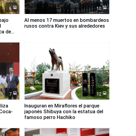
6
10
bajo
Al menos 17 muertos en bombardeos
l
rusos contra Kiev y sus alrededores
ca de
7
12
liza
Inauguran en Miraflores el parque
 Coca-
japonés Shibuya con la estatua del
famoso perro Hachiko