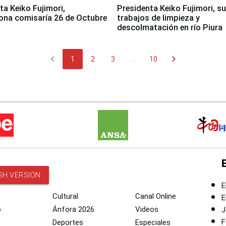
jimori,
Presidenta Keiko Fujimori, s
ona comisaría 26 de Octubre
trabajos de limpieza y
descolmatación en río Piura
chevron_left
chevron_right
1
2
3
...
10
SH VERSION
E
Cultural
Canal Online
E
o
Ánfora 2026
Videos
J
F
Deportes
Especiales