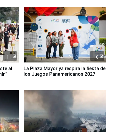
11
10
ste al
La Plaza Mayor ya respira la fiesta de
nín”
los Juegos Panamericanos 2027