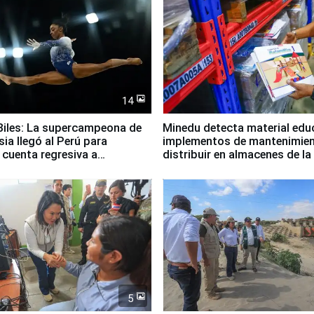
14
iles: La supercampeona de
Minedu detecta material edu
sia llegó al Perú para
implementos de mantenimien
cuenta regresiva a
distribuir en almacenes de l
icanos Lima 2027
5