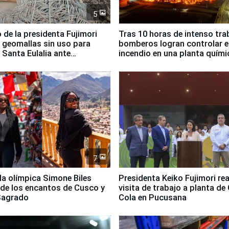
5
 de la presidenta Fujimori
Tras 10 horas de intenso tra
 geomallas sin uso para
bomberos logran controlar e
 Santa Eulalia ante
incendio en una planta quími
o El Niño
Santiago de Chile
7
lla olímpica Simone Biles
Presidenta Keiko Fujimori rea
 de los encantos de Cusco y
visita de trabajo a planta de
 Sagrado
Cola en Pucusana