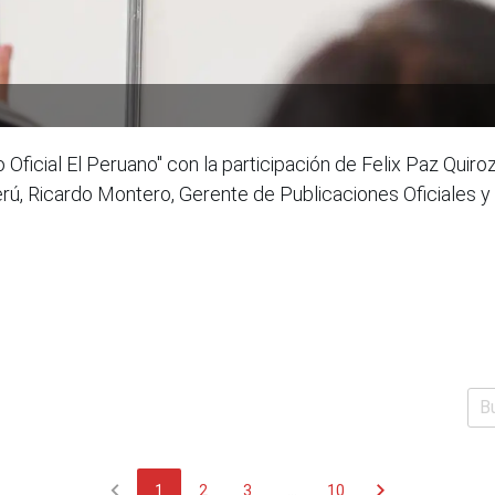
 Oficial El Peruano" con la participación de Felix Paz Quir
Perú, Ricardo Montero, Gerente de Publicaciones Oficiales 
chevron_left
chevron_right
1
2
3
...
10