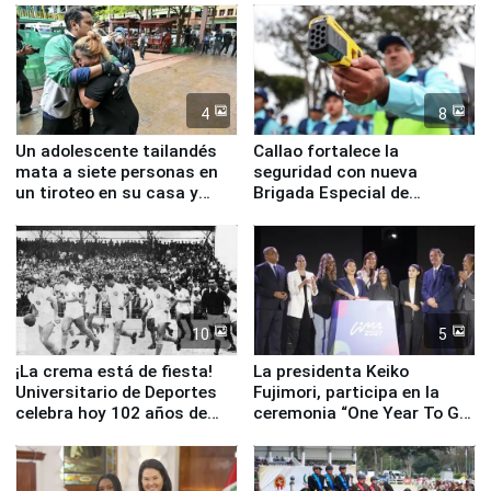
4
8
Un adolescente tailandés
Callao fortalece la
mata a siete personas en
seguridad con nueva
un tiroteo en su casa y
Brigada Especial de
escuela
Turismo y moderno
equipamiento para
Serenazgo
10
5
¡La crema está de fiesta!
La presidenta Keiko
Universitario de Deportes
Fujimori, participa en la
celebra hoy 102 años de
ceremonia “One Year To Go
fundación
de Lima 2027”