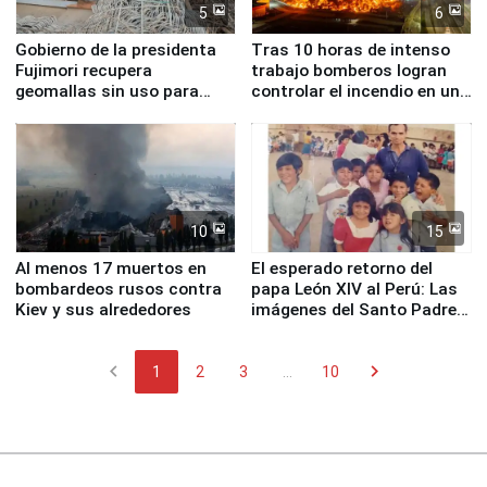
5
6
Gobierno de la presidenta
Tras 10 horas de intenso
Fujimori recupera
trabajo bomberos logran
geomallas sin uso para
controlar el incendio en una
proteger Santa Eulalia ante
planta química de Santiago
Fenómeno El Niño
de Chile
10
15
Al menos 17 muertos en
El esperado retorno del
bombardeos rusos contra
papa León XIV al Perú: Las
Kiev y sus alrededores
imágenes del Santo Padre
en su labor pastoral en
nuestro país
chevron_left
chevron_right
1
2
3
...
10