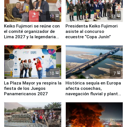
10
11
Keiko Fujimori se reúne con
Presidenta Keiko Fujimori
el comité organizador de
asiste al concurso
Lima 2027 y la legendaria
ecuestre “Copa Junín”
Simone Biles
10
7
La Plaza Mayor ya respira la
Histórica sequía en Europa
fiesta de los Juegos
afecta cosechas,
Panamericanos 2027
navegación fluvial y plantas
nucleares