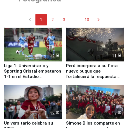
chevron_left
chevron_right
1
2
3
...
10
12
11
Liga 1: Universitario y
Perú incorpora a su flota
Sporting Cristal empataron
nuevo buque que
1-1 en el Estadio
fortalecerá la respuesta
Monumental
ante el fenómeno El Niño
12
7
Universitario celebra su
Simone Biles comparte en