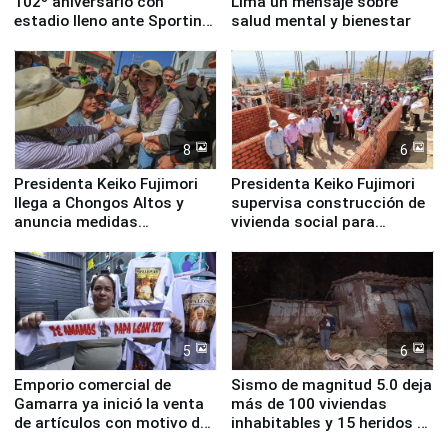
102º aniversario con
Lima un mensaje sobre
estadio lleno ante Sporting
salud mental y bienestar
Cristal
8
6
Presidenta Keiko Fujimori
Presidenta Keiko Fujimori
llega a Chongos Altos y
supervisa construcción de
anuncia medidas
vivienda social para
inmediatas en vivienda,
familias afectadas por
educación, salud y empleo
sismo en Junín
5
6
Emporio comercial de
Sismo de magnitud 5.0 deja
Gamarra ya inició la venta
más de 100 viviendas
de artículos con motivo de
inhabitables y 15 heridos en
la visita del papa León XIV
Junín