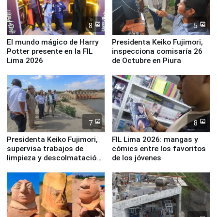
8
5
El mundo mágico de Harry
Presidenta Keiko Fujimori,
Potter presente en la FIL
inspecciona comisaría 26
Lima 2026
de Octubre en Piura
7
8
Presidenta Keiko Fujimori,
FIL Lima 2026: mangas y
supervisa trabajos de
cómics entre los favoritos
limpieza y descolmatación
de los jóvenes
en río Piura