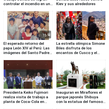
controlar el incendio en una
Kiev y sus alrededores
planta química de Santiago
de Chile
15
7
El esperado retorno del
La estrella olímpica Simone
papa León XIV al Perú: Las
Biles disfruta de los
imágenes del Santo Padre
encantos de Cusco y el
en su labor pastoral en
Valle Sagrado
nuestro país
7
12
Presidenta Keiko Fujimori
Inauguran en Miraflores el
realiza visita de trabajo a
parque japonés Shibuya
planta de Coca-Cola en
con la estatua del famoso
Pucusana
perro Hachiko