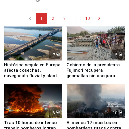
chevron_left
chevron_right
1
2
3
...
10
7
5
Histórica sequía en Europa
Gobierno de la presidenta
afecta cosechas,
Fujimori recupera
navegación fluvial y plantas
geomallas sin uso para
nucleares
proteger Santa Eulalia ante
Fenómeno El Niño
6
10
Tras 10 horas de intenso
Al menos 17 muertos en
trabajo bomberos logran
bombardeos rusos contra