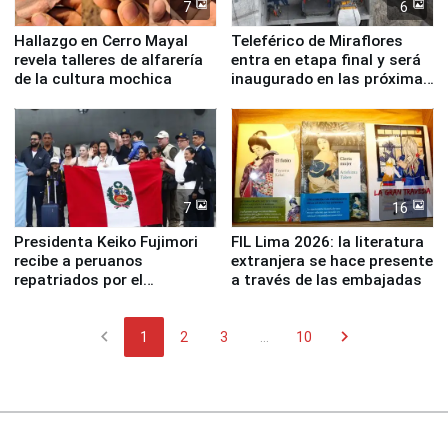
7
6
Hallazgo en Cerro Mayal
Teleférico de Miraflores
revela talleres de alfarería
entra en etapa final y será
de la cultura mochica
inaugurado en las próximas
semanas
7
16
Presidenta Keiko Fujimori
FIL Lima 2026: la literatura
recibe a peruanos
extranjera se hace presente
repatriados por el
a través de las embajadas
terremoto en Venezuela
chevron_left
chevron_right
1
2
3
...
10