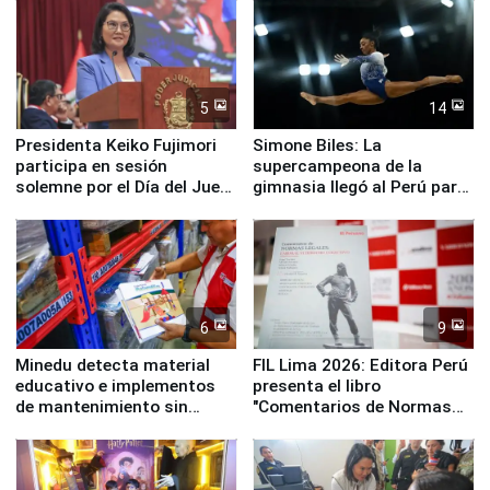
5
14
Presidenta Keiko Fujimori
Simone Biles: La
participa en sesión
supercampeona de la
solemne por el Día del Juez
gimnasia llegó al Perú para
y la Jueza
empezar cuenta regresiva a
Panamericanos Lima 2027
6
9
Minedu detecta material
FIL Lima 2026: Editora Perú
educativo e implementos
presenta el libro
de mantenimiento sin
"Comentarios de Normas
distribuir en almacenes de
Legales: Laboral Vl .
la UGEL 2
Derecho Colectivo"