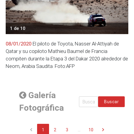
08/01/2020
El piloto de Toyota, Nasser Al-Attiyah de
Qatar y su copiloto Mathieu Baumel de Francia
compiten durante la Etapa 3 del Dakar 2020 alrededor de
Neom, Arabia Saudita. Foto:AFP
Galería
Buscar
Fotográfica
chevron_left
chevron_right
1
2
3
...
10