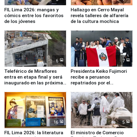
FIL Lima 2026: mangas y
Hallazgo en Cerro Mayal
cómics entre los favoritos
revela talleres de alfarería
de los jóvenes
de la cultura mochica
6
7
Teleférico de Miraflores
Presidenta Keiko Fujimori
entra en etapa final y será
recibe a peruanos
inaugurado en las próximas
repatriados por el
semanas
terremoto en Venezuela
16
5
FIL Lima 2026: la literatura
El ministro de Comercio