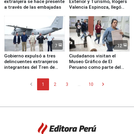
extranjera se hace presente
Exterior y Turismo, Rogers
a través de las embajadas
Valencia Espinoza, llegó
esta mañana a la ciudad de
Nasca
7
12
Gobierno expulsó a tres
Ciudadanos visitan el
delincuentes extranjeros
Museo Gráfico de El
integrantes del Tren de
Peruano como parte del
Aragua
programa Museos Abiertos
chevron_left
chevron_right
1
2
3
...
10