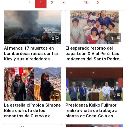
chevron_left
chevron_right
1
2
3
...
10
10
15
Al menos 17 muertos en
El esperado retorno del
bombardeos rusos contra
papa León XIV al Perú: Las
Kiev y sus alrededores
imágenes del Santo Padre
en su labor pastoral en
nuestro país
7
7
La estrella olímpica Simone
Presidenta Keiko Fujimori
Biles disfruta de los
realiza visita de trabajo a
encantos de Cusco y el
planta de Coca-Cola en
Valle Sagrado
Pucusana