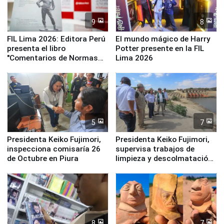
9
8
FIL Lima 2026: Editora Perú
El mundo mágico de Harry
presenta el libro
Potter presente en la FIL
"Comentarios de Normas
Lima 2026
Legales: Laboral Vl .
Derecho Colectivo"
5
7
Presidenta Keiko Fujimori,
Presidenta Keiko Fujimori,
inspecciona comisaría 26
supervisa trabajos de
de Octubre en Piura
limpieza y descolmatación
en río Piura
8
7