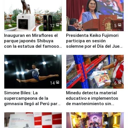
12
5
Inauguran en Miraflores el
Presidenta Keiko Fujimori
parque japonés Shibuya
participa en sesión
con la estatua del famoso
solemne por el Día del Juez
perro Hachiko
y la Jueza
14
6
Simone Biles: La
Minedu detecta material
supercampeona de la
educativo e implementos
gimnasia llegó al Perú para
de mantenimiento sin
empezar cuenta regresiva a
distribuir en almacenes de
Panamericanos Lima 2027
la UGEL 2