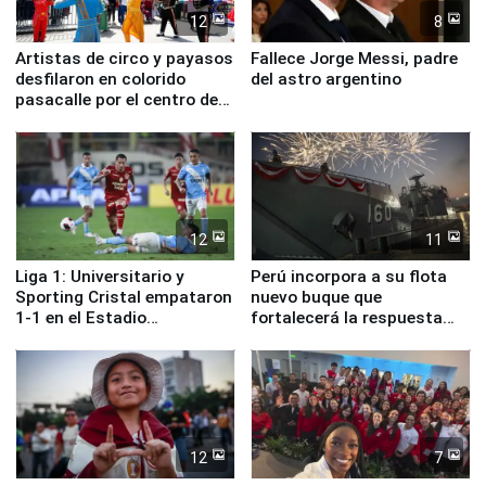
12
8
Artistas de circo y payasos
Fallece Jorge Messi, padre
desfilaron en colorido
del astro argentino
pasacalle por el centro de
Lima
12
11
Liga 1: Universitario y
Perú incorpora a su flota
Sporting Cristal empataron
nuevo buque que
1-1 en el Estadio
fortalecerá la respuesta
Monumental
ante el fenómeno El Niño
12
7