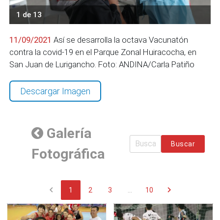
1 de 13
11/09/2021
Así se desarrolla la octava Vacunatón
contra la covid-19 en el Parque Zonal Huiracocha, en
San Juan de Lurigancho. Foto: ANDINA/Carla Patiño
Descargar Imagen
Galería
Buscar
Fotográfica
chevron_left
chevron_right
1
2
3
...
10