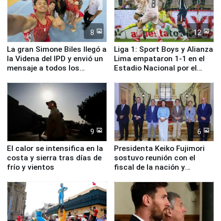
8
12
La gran Simone Biles llegó a
Liga 1: Sport Boys y Alianza
la Videna del IPD y envió un
Lima empataron 1-1 en el
mensaje a todos los
Estadio Nacional por el
deportistas del Perú
Torneo Clausura
9
6
El calor se intensifica en la
Presidenta Keiko Fujimori
costa y sierra tras días de
sostuvo reunión con el
frío y vientos
fiscal de la nación y
ministros de Estado