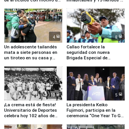
la visita del papa León XIV
Junín
4
8
Un adolescente tailandés
Callao fortalece la
mata a siete personas en
seguridad con nueva
un tiroteo en su casa y
Brigada Especial de
escuela
Turismo y moderno
equipamiento para
Serenazgo
10
5
¡La crema está de fiesta!
La presidenta Keiko
Universitario de Deportes
Fujimori, participa en la
celebra hoy 102 años de
ceremonia “One Year To Go
fundación
de Lima 2027”