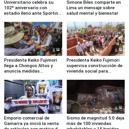
Universitario celebra su
Simone Biles comparte en
102º aniversario con
Lima un mensaje sobre
estadio lleno ante Sporting
salud mental y bienestar
Cristal
8
6
Presidenta Keiko Fujimori
Presidenta Keiko Fujimori
llega a Chongos Altos y
supervisa construcción de
anuncia medidas
vivienda social para
inmediatas en vivienda,
familias afectadas por
educación, salud y empleo
sismo en Junín
5
6
Emporio comercial de
Sismo de magnitud 5.0 deja
Gamarra ya inició la venta
más de 100 viviendas
de artículos con motivo de
inhabitables y 15 heridos en