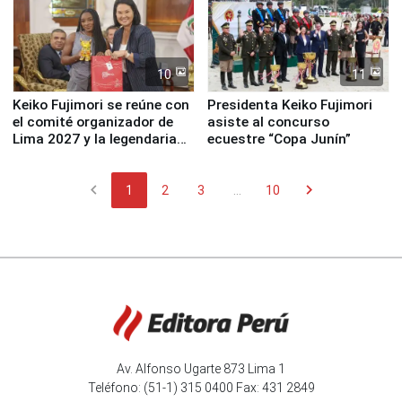
10
11
Keiko Fujimori se reúne con
Presidenta Keiko Fujimori
el comité organizador de
asiste al concurso
Lima 2027 y la legendaria
ecuestre “Copa Junín”
Simone Biles
chevron_left
chevron_right
1
2
3
...
10
Av. Alfonso Ugarte 873 Lima 1
Teléfono: (51-1) 315 0400 Fax: 431 2849