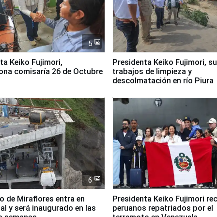
5
jimori,
Presidenta Keiko Fujimori, s
ona comisaría 26 de Octubre
trabajos de limpieza y
descolmatación en río Piura
6
co de Miraflores entra en
Presidenta Keiko Fujimori rec
nal y será inaugurado en las
peruanos repatriados por el