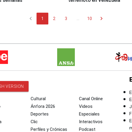
s semanas
terremoto en Venezuela
chevron_left
chevron_right
1
2
3
...
10
SH VERSION
E
Cultural
Canal Online
E
o
Ánfora 2026
Videos
J
F
Deportes
Especiales
E
a
Clic
Interactivos
m
Perfiles y Crónicas
Podcast