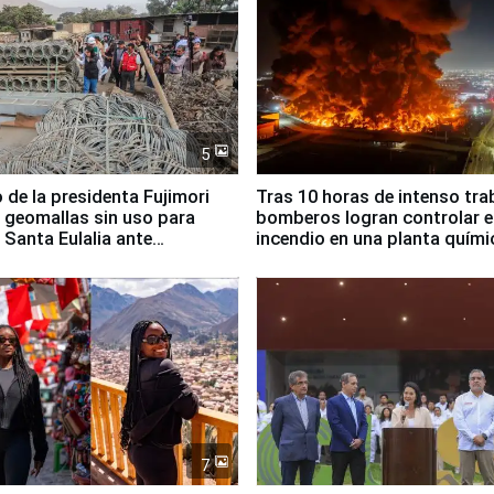
5
 de la presidenta Fujimori
Tras 10 horas de intenso tra
 geomallas sin uso para
bomberos logran controlar e
 Santa Eulalia ante
incendio en una planta quími
o El Niño
Santiago de Chile
7