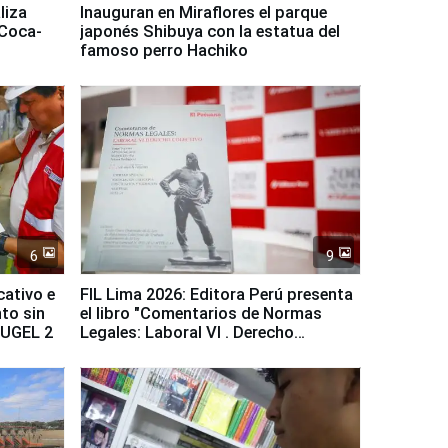
liza
Inauguran en Miraflores el parque
 Coca-
japonés Shibuya con la estatua del
famoso perro Hachiko
6
9
cativo e
FIL Lima 2026: Editora Perú presenta
to sin
el libro "Comentarios de Normas
a UGEL 2
Legales: Laboral Vl . Derecho
Colectivo"