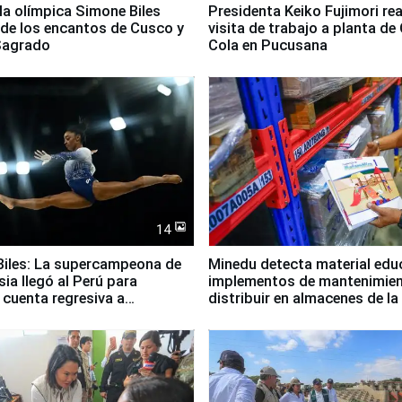
lla olímpica Simone Biles
Presidenta Keiko Fujimori rea
 de los encantos de Cusco y
visita de trabajo a planta de
 Sagrado
Cola en Pucusana
14
iles: La supercampeona de
Minedu detecta material edu
sia llegó al Perú para
implementos de mantenimien
cuenta regresiva a
distribuir en almacenes de l
icanos Lima 2027