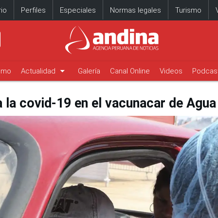
io
Perfiles
Especiales
Normas legales
Turismo
arrow_drop_down
timo
Actualidad
Galería
Canal Online
Videos
Podcas
 la covid-19 en el vacunacar de Agua