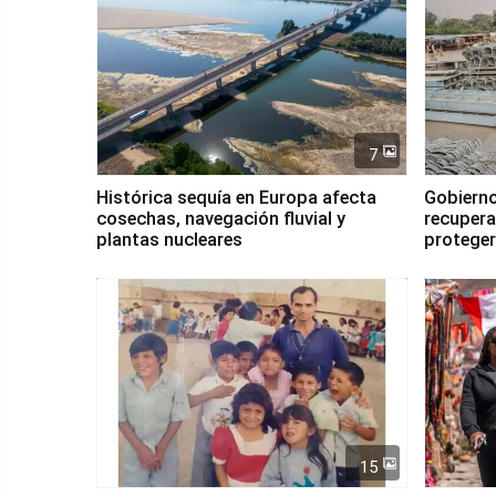
7
Histórica sequía en Europa afecta
Gobierno
cosechas, navegación fluvial y
recupera
plantas nucleares
proteger
Fenómen
15