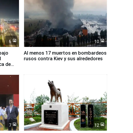
6
10
bajo
Al menos 17 muertos en bombardeos
l
rusos contra Kiev y sus alrededores
ca de
7
12