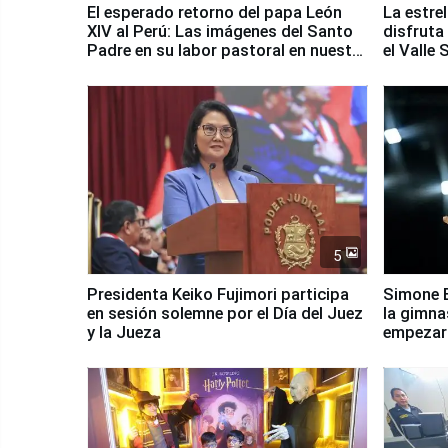
El esperado retorno del papa León
La estre
XIV al Perú: Las imágenes del Santo
disfruta
Padre en su labor pastoral en nuestro
el Valle
país
5
Presidenta Keiko Fujimori participa
Simone B
en sesión solemne por el Día del Juez
la gimna
y la Jueza
empezar 
Panamer