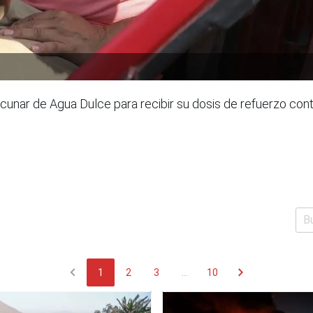
unar de Agua Dulce para recibir su dosis de refuerzo cont
chevron_left
chevron_right
1
2
3
...
10