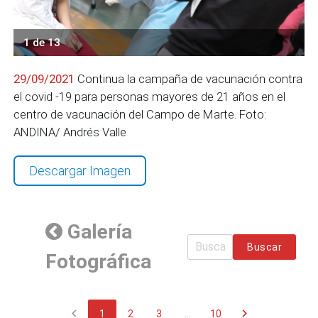
1 de 13
29/09/2021
Continua la campaña de vacunación contra
el covid -19 para personas mayores de 21 años en el
centro de vacunación del Campo de Marte. Foto:
ANDINA/ Andrés Valle
Descargar Imagen
Galería
Buscar
Fotográfica
chevron_left
chevron_right
1
2
3
...
10