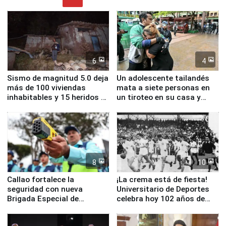
6
4
Sismo de magnitud 5.0 deja
Un adolescente tailandés
más de 100 viviendas
mata a siete personas en
inhabitables y 15 heridos en
un tiroteo en su casa y
Junín
escuela
8
10
Callao fortalece la
¡La crema está de fiesta!
seguridad con nueva
Universitario de Deportes
Brigada Especial de
celebra hoy 102 años de
Turismo y moderno
fundación
equipamiento para