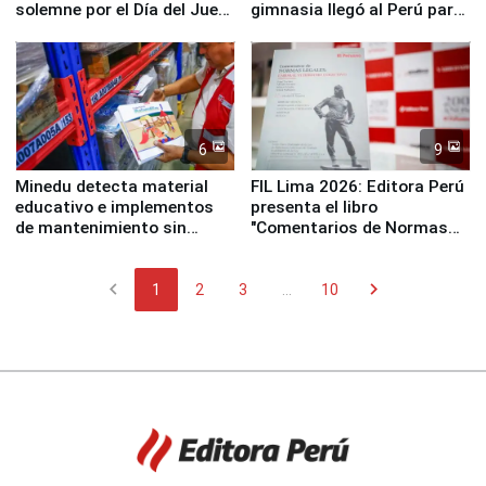
solemne por el Día del Juez
gimnasia llegó al Perú para
y la Jueza
empezar cuenta regresiva a
Panamericanos Lima 2027
6
9
Minedu detecta material
FIL Lima 2026: Editora Perú
educativo e implementos
presenta el libro
de mantenimiento sin
"Comentarios de Normas
distribuir en almacenes de
Legales: Laboral Vl .
la UGEL 2
Derecho Colectivo"
chevron_left
chevron_right
1
2
3
...
10