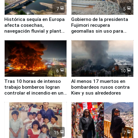
7
5
Histórica sequía en Europa
Gobierno de la presidenta
afecta cosechas,
Fujimori recupera
navegación fluvial y plantas
geomallas sin uso para
nucleares
proteger Santa Eulalia ante
Fenómeno El Niño
6
10
Tras 10 horas de intenso
Al menos 17 muertos en
trabajo bomberos logran
bombardeos rusos contra
controlar el incendio en una
Kiev y sus alrededores
planta química de Santiago
de Chile
15
7