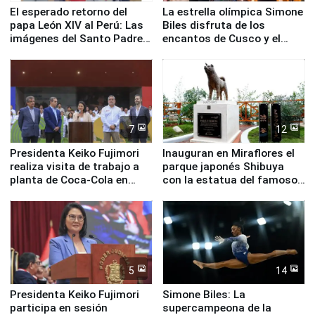
El esperado retorno del
La estrella olímpica Simone
papa León XIV al Perú: Las
Biles disfruta de los
imágenes del Santo Padre
encantos de Cusco y el
en su labor pastoral en
Valle Sagrado
nuestro país
7
12
Presidenta Keiko Fujimori
Inauguran en Miraflores el
realiza visita de trabajo a
parque japonés Shibuya
planta de Coca-Cola en
con la estatua del famoso
Pucusana
perro Hachiko
5
14
Presidenta Keiko Fujimori
Simone Biles: La
participa en sesión
supercampeona de la