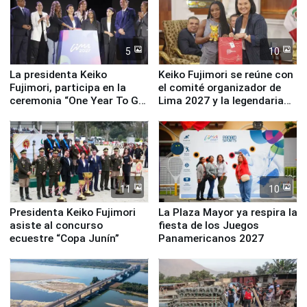
Serenazgo
5
10
La presidenta Keiko
Keiko Fujimori se reúne con
Fujimori, participa en la
el comité organizador de
ceremonia “One Year To Go
Lima 2027 y la legendaria
de Lima 2027”
Simone Biles
11
10
Presidenta Keiko Fujimori
La Plaza Mayor ya respira la
asiste al concurso
fiesta de los Juegos
ecuestre “Copa Junín”
Panamericanos 2027