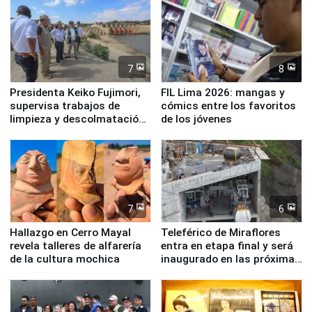
7
8
Presidenta Keiko Fujimori,
FIL Lima 2026: mangas y
supervisa trabajos de
cómics entre los favoritos
limpieza y descolmatación
de los jóvenes
en río Piura
7
6
Hallazgo en Cerro Mayal
Teleférico de Miraflores
revela talleres de alfarería
entra en etapa final y será
de la cultura mochica
inaugurado en las próximas
semanas