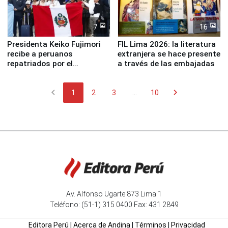
7
16
Presidenta Keiko Fujimori
FIL Lima 2026: la literatura
recibe a peruanos
extranjera se hace presente
repatriados por el
a través de las embajadas
terremoto en Venezuela
chevron_left
chevron_right
1
2
3
...
10
Av. Alfonso Ugarte 873 Lima 1
Teléfono: (51-1) 315 0400 Fax: 431 2849
Editora Perú
|
Acerca de Andina
|
Términos
|
Privacidad