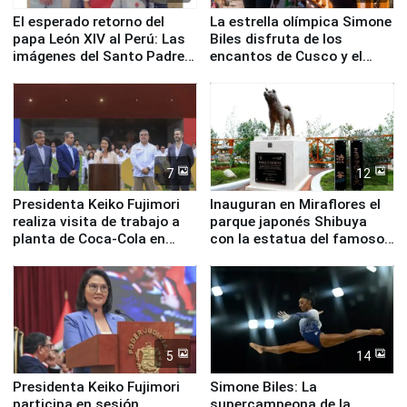
El esperado retorno del
La estrella olímpica Simone
papa León XIV al Perú: Las
Biles disfruta de los
imágenes del Santo Padre
encantos de Cusco y el
en su labor pastoral en
Valle Sagrado
nuestro país
7
12
Presidenta Keiko Fujimori
Inauguran en Miraflores el
realiza visita de trabajo a
parque japonés Shibuya
planta de Coca-Cola en
con la estatua del famoso
Pucusana
perro Hachiko
5
14
Presidenta Keiko Fujimori
Simone Biles: La
participa en sesión
supercampeona de la