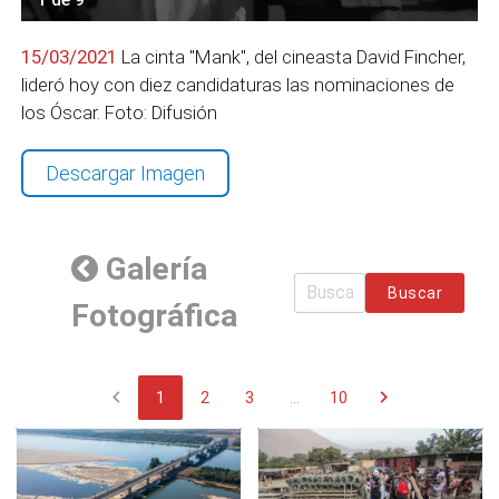
15/03/2021
La cinta "Mank", del cineasta David Fincher,
lideró hoy con diez candidaturas las nominaciones de
los Óscar. Foto: Difusión
Descargar Imagen
Galería
Buscar
Fotográfica
chevron_left
chevron_right
1
2
3
...
10