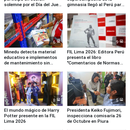
solemne por el Día del Juez
gimnasia llegó al Perú para
y la Jueza
empezar cuenta regresiva a
Panamericanos Lima 2027
6
9
Minedu detecta material
FIL Lima 2026: Editora Perú
educativo e implementos
presenta el libro
de mantenimiento sin
"Comentarios de Normas
distribuir en almacenes de
Legales: Laboral Vl .
la UGEL 2
Derecho Colectivo"
8
5
El mundo mágico de Harry
Presidenta Keiko Fujimori,
Potter presente en la FIL
inspecciona comisaría 26
Lima 2026
de Octubre en Piura