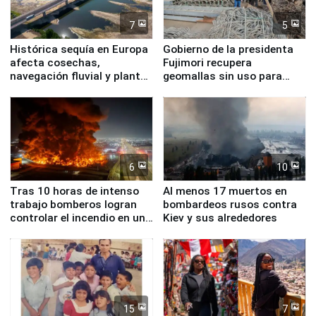
7
5
Histórica sequía en Europa
Gobierno de la presidenta
afecta cosechas,
Fujimori recupera
navegación fluvial y plantas
geomallas sin uso para
nucleares
proteger Santa Eulalia ante
Fenómeno El Niño
6
10
Tras 10 horas de intenso
Al menos 17 muertos en
trabajo bomberos logran
bombardeos rusos contra
controlar el incendio en una
Kiev y sus alrededores
planta química de Santiago
de Chile
15
7