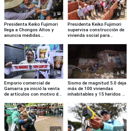
8
6
Presidenta Keiko Fujimori
Presidenta Keiko Fujimori
llega a Chongos Altos y
supervisa construcción de
anuncia medidas
vivienda social para
inmediatas en vivienda,
familias afectadas por
educación, salud y empleo
sismo en Junín
5
6
Emporio comercial de
Sismo de magnitud 5.0 deja
Gamarra ya inició la venta
más de 100 viviendas
de artículos con motivo de
inhabitables y 15 heridos en
la visita del papa León XIV
Junín