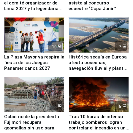
el comité organizador de
asiste al concurso
Lima 2027 y la legendaria
ecuestre “Copa Junín”
Simone Biles
10
7
La Plaza Mayor ya respira la
Histórica sequía en Europa
fiesta de los Juegos
afecta cosechas,
Panamericanos 2027
navegación fluvial y plantas
nucleares
5
6
Gobierno de la presidenta
Tras 10 horas de intenso
Fujimori recupera
trabajo bomberos logran
geomallas sin uso para
controlar el incendio en una