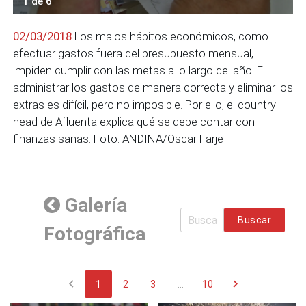
1 de 6
02/03/2018
Los malos hábitos económicos, como
efectuar gastos fuera del presupuesto mensual,
impiden cumplir con las metas a lo largo del año. El
administrar los gastos de manera correcta y eliminar los
extras es difícil, pero no imposible. Por ello, el country
head de Afluenta explica qué se debe contar con
finanzas sanas. Foto: ANDINA/Oscar Farje
Galería
Buscar
Fotográfica
chevron_left
chevron_right
1
2
3
...
10