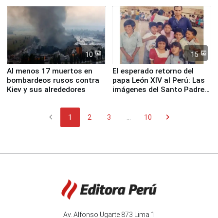
proteger Santa Eulalia ante
planta química de Santiago
Fenómeno El Niño
de Chile
10
15
Al menos 17 muertos en
El esperado retorno del
bombardeos rusos contra
papa León XIV al Perú: Las
Kiev y sus alrededores
imágenes del Santo Padre
en su labor pastoral en
nuestro país
chevron_left
chevron_right
1
2
3
...
10
Av. Alfonso Ugarte 873 Lima 1