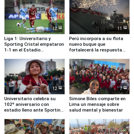
12
11
Liga 1: Universitario y
Perú incorpora a su flota
Sporting Cristal empataron
nuevo buque que
1-1 en el Estadio
fortalecerá la respuesta
Monumental
ante el fenómeno El Niño
12
7
Universitario celebra su
Simone Biles comparte en
102º aniversario con
Lima un mensaje sobre
estadio lleno ante Sporting
salud mental y bienestar
Cristal