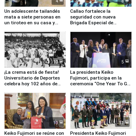
4
8
Un adolescente tailandés
Callao fortalece la
mata a siete personas en
seguridad con nueva
un tiroteo en su casa y
Brigada Especial de
escuela
Turismo y moderno
equipamiento para
Serenazgo
10
5
¡La crema está de fiesta!
La presidenta Keiko
Universitario de Deportes
Fujimori, participa en la
celebra hoy 102 años de
ceremonia “One Year To Go
fundación
de Lima 2027”
10
11
Keiko Fujimori se reúne con
Presidenta Keiko Fujimori