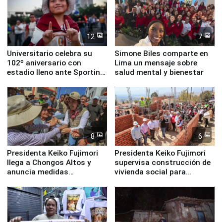
12
7
Universitario celebra su
Simone Biles comparte en
102º aniversario con
Lima un mensaje sobre
estadio lleno ante Sporting
salud mental y bienestar
Cristal
8
6
Presidenta Keiko Fujimori
Presidenta Keiko Fujimori
llega a Chongos Altos y
supervisa construcción de
anuncia medidas
vivienda social para
inmediatas en vivienda,
familias afectadas por
educación, salud y empleo
sismo en Junín