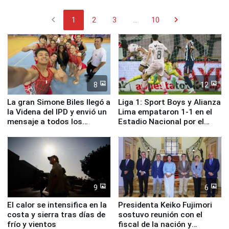
chevron_left
chevron_right
1
2
3
...
10
8
12
La gran Simone Biles llegó a
Liga 1: Sport Boys y Alianza
la Videna del IPD y envió un
Lima empataron 1-1 en el
mensaje a todos los
Estadio Nacional por el
deportistas del Perú
Torneo Clausura
9
6
El calor se intensifica en la
Presidenta Keiko Fujimori
costa y sierra tras días de
sostuvo reunión con el
frío y vientos
fiscal de la nación y