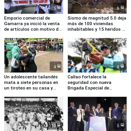
5
6
Emporio comercial de
Sismo de magnitud 5.0 deja
Gamarra ya inició la venta
más de 100 viviendas
de artículos con motivo de
inhabitables y 15 heridos en
la visita del papa León XIV
Junín
4
8
Un adolescente tailandés
Callao fortalece la
mata a siete personas en
seguridad con nueva
un tiroteo en su casa y
Brigada Especial de
escuela
Turismo y moderno
equipamiento para
Serenazgo
10
5