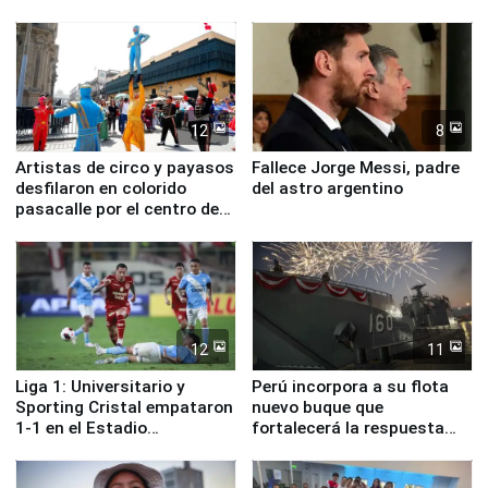
ministros de Estado
12
8
Artistas de circo y payasos
Fallece Jorge Messi, padre
desfilaron en colorido
del astro argentino
pasacalle por el centro de
Lima
12
11
Liga 1: Universitario y
Perú incorpora a su flota
Sporting Cristal empataron
nuevo buque que
1-1 en el Estadio
fortalecerá la respuesta
Monumental
ante el fenómeno El Niño