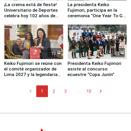
¡La crema está de fiesta!
La presidenta Keiko
Universitario de Deportes
Fujimori, participa en la
celebra hoy 102 años de
ceremonia “One Year To Go
fundación
de Lima 2027”
10
11
Keiko Fujimori se reúne con
Presidenta Keiko Fujimori
el comité organizador de
asiste al concurso
Lima 2027 y la legendaria
ecuestre “Copa Junín”
Simone Biles
chevron_left
chevron_right
1
2
3
...
10