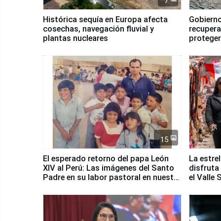
7
Histórica sequía en Europa afecta
Gobierno
cosechas, navegación fluvial y
recupera
plantas nucleares
proteger
Fenómen
15
El esperado retorno del papa León
La estre
XIV al Perú: Las imágenes del Santo
disfruta
Padre en su labor pastoral en nuestro
el Valle
país