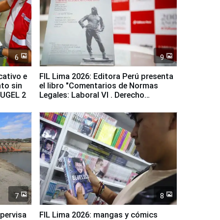
6
9
cativo e
FIL Lima 2026: Editora Perú presenta
to sin
el libro "Comentarios de Normas
a UGEL 2
Legales: Laboral Vl . Derecho
Colectivo"
7
8
upervisa
FIL Lima 2026: mangas y cómics