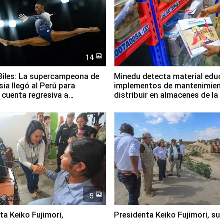
14
iles: La supercampeona de
Minedu detecta material edu
sia llegó al Perú para
implementos de mantenimien
cuenta regresiva a
distribuir en almacenes de l
icanos Lima 2027
5
jimori,
Presidenta Keiko Fujimori, s