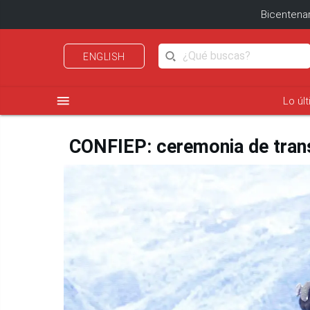
Bicentenar
ENGLISH
menu
Lo úl
CONFIEP: ceremonia de trans