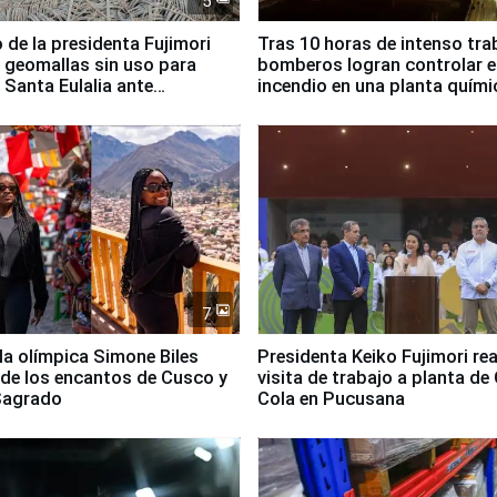
5
 de la presidenta Fujimori
Tras 10 horas de intenso tra
 geomallas sin uso para
bomberos logran controlar e
 Santa Eulalia ante
incendio en una planta quími
o El Niño
Santiago de Chile
7
lla olímpica Simone Biles
Presidenta Keiko Fujimori rea
 de los encantos de Cusco y
visita de trabajo a planta de
 Sagrado
Cola en Pucusana