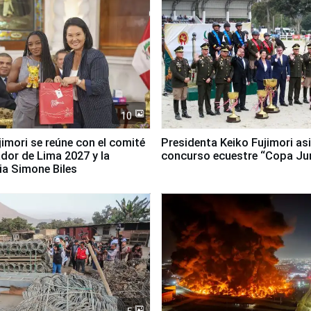
10
jimori se reúne con el comité
Presidenta Keiko Fujimori asi
dor de Lima 2027 y la
concurso ecuestre “Copa Ju
ia Simone Biles