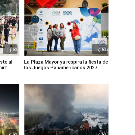
11
10
ste al
La Plaza Mayor ya respira la fiesta de
nín”
los Juegos Panamericanos 2027