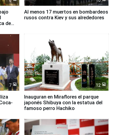
6
10
bajo
Al menos 17 muertos en bombardeos
l
rusos contra Kiev y sus alrededores
ca de
7
12
liza
Inauguran en Miraflores el parque
 Coca-
japonés Shibuya con la estatua del
famoso perro Hachiko