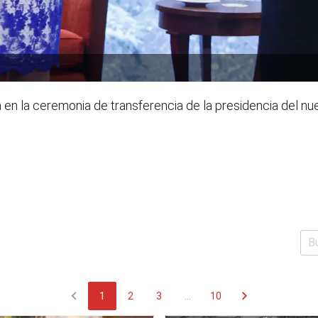
a en la ceremonia de transferencia de la presidencia del nu
chevron_left
chevron_right
1
2
3
...
10