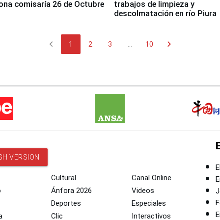
ona comisaría 26 de Octubre
trabajos de limpieza y
descolmatación en río Piura
chevron_left
chevron_right
1
2
3
...
10
SH VERSION
E
Cultural
Canal Online
E
o
Ánfora 2026
Videos
J
F
Deportes
Especiales
E
a
Clic
Interactivos