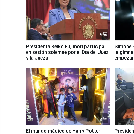
5
Presidenta Keiko Fujimori participa
Simone B
en sesión solemne por el Día del Juez
la gimna
y la Jueza
empezar 
Panamer
8
El mundo mágico de Harry Potter
Presidenta Keiko Fu