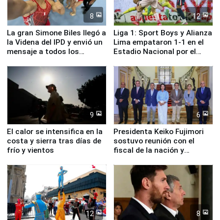
8
12
La gran Simone Biles llegó a
Liga 1: Sport Boys y Alianza
la Videna del IPD y envió un
Lima empataron 1-1 en el
mensaje a todos los
Estadio Nacional por el
deportistas del Perú
Torneo Clausura
9
6
El calor se intensifica en la
Presidenta Keiko Fujimori
costa y sierra tras días de
sostuvo reunión con el
frío y vientos
fiscal de la nación y
ministros de Estado
12
8