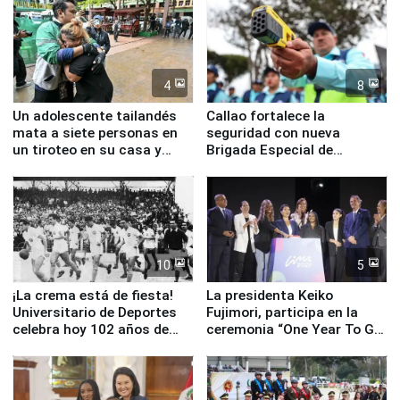
4
8
Un adolescente tailandés
Callao fortalece la
mata a siete personas en
seguridad con nueva
un tiroteo en su casa y
Brigada Especial de
escuela
Turismo y moderno
equipamiento para
Serenazgo
10
5
¡La crema está de fiesta!
La presidenta Keiko
Universitario de Deportes
Fujimori, participa en la
celebra hoy 102 años de
ceremonia “One Year To Go
fundación
de Lima 2027”