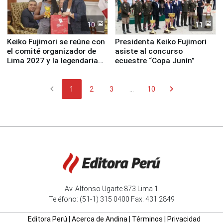
10
11
Keiko Fujimori se reúne con
Presidenta Keiko Fujimori
el comité organizador de
asiste al concurso
Lima 2027 y la legendaria
ecuestre “Copa Junín”
Simone Biles
chevron_left
chevron_right
1
2
3
...
10
Av. Alfonso Ugarte 873 Lima 1
Teléfono: (51-1) 315 0400 Fax: 431 2849
Editora Perú
|
Acerca de Andina
|
Términos
|
Privacidad