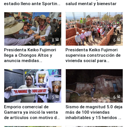
estadio lleno ante Sporting
salud mental y bienestar
Cristal
8
6
Presidenta Keiko Fujimori
Presidenta Keiko Fujimori
llega a Chongos Altos y
supervisa construcción de
anuncia medidas
vivienda social para
inmediatas en vivienda,
familias afectadas por
educación, salud y empleo
sismo en Junín
5
6
Emporio comercial de
Sismo de magnitud 5.0 deja
Gamarra ya inició la venta
más de 100 viviendas
de artículos con motivo de
inhabitables y 15 heridos en
la visita del papa León XIV
Junín