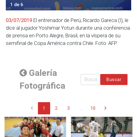
1 de 6
03/07/2019
El entrenador de Perú, Ricardo Gareca (I), le
dice al jugador Yoshimar Yotun durante una conferencia
de prensa en Porto Alegre, Brasil, en la víspera de su
semifinal de Copa América contra Chile. Foto: AFP
Galería
Buscar
Fotográfica
chevron_left
chevron_right
1
2
3
...
10