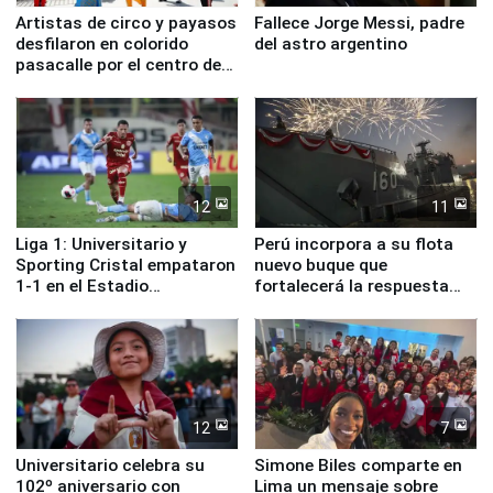
Artistas de circo y payasos
Fallece Jorge Messi, padre
desfilaron en colorido
del astro argentino
pasacalle por el centro de
Lima
12
11
Liga 1: Universitario y
Perú incorpora a su flota
Sporting Cristal empataron
nuevo buque que
1-1 en el Estadio
fortalecerá la respuesta
Monumental
ante el fenómeno El Niño
12
7
Universitario celebra su
Simone Biles comparte en
102º aniversario con
Lima un mensaje sobre