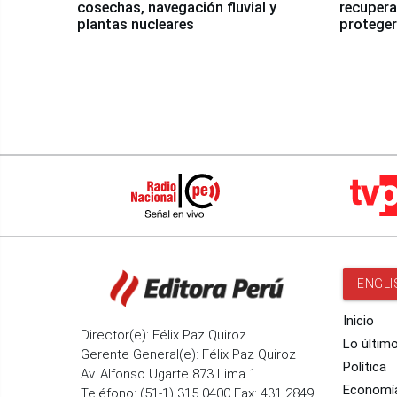
cosechas, navegación fluvial y
recupera
plantas nucleares
proteger
Fenómen
ENGLI
Inicio
Director(e): Félix Paz Quiroz
Lo últim
Gerente General(e): Félix Paz Quiroz
Política
Av. Alfonso Ugarte 873 Lima 1
Economí
Teléfono: (51-1) 315 0400 Fax: 431 2849