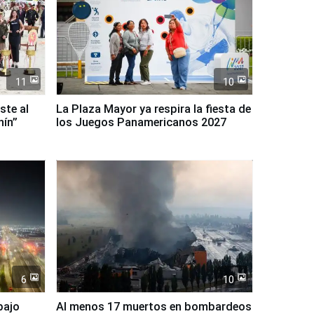
11
10
ste al
La Plaza Mayor ya respira la fiesta de
nín”
los Juegos Panamericanos 2027
6
10
bajo
Al menos 17 muertos en bombardeos