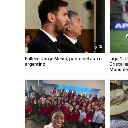
8
Fallece Jorge Messi, padre del astro
Liga 1: 
argentino
Cristal 
Monume