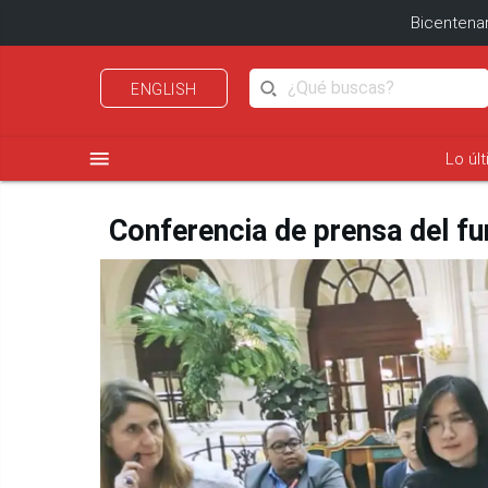
Bicentenar
ENGLISH
menu
Lo úl
Conferencia de prensa del f