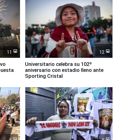
11
12
evo
Universitario celebra su 102º
puesta
aniversario con estadio lleno ante
Sporting Cristal