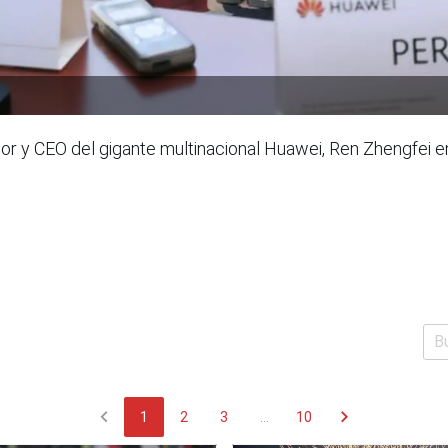
or y CEO del gigante multinacional Huawei, Ren Zhengfei 
chevron_left
chevron_right
1
2
3
...
10