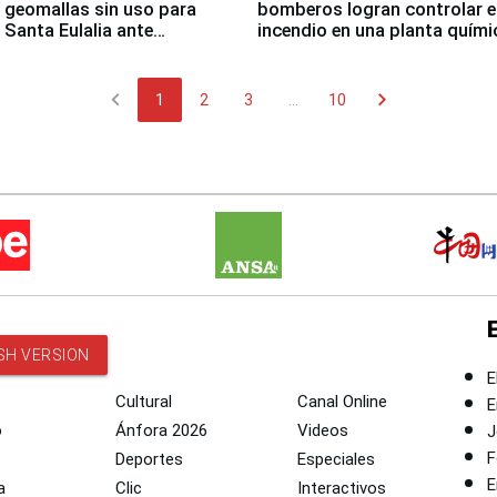
 geomallas sin uso para
bomberos logran controlar e
 Santa Eulalia ante
incendio en una planta quími
o El Niño
Santiago de Chile
chevron_left
chevron_right
1
2
3
...
10
SH VERSION
E
Cultural
Canal Online
E
o
Ánfora 2026
Videos
J
F
Deportes
Especiales
E
a
Clic
Interactivos