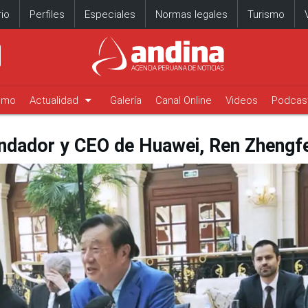
io
Perfiles
Especiales
Normas legales
Turismo
arrow_drop_down
timo
Actualidad
Galería
Canal Online
Videos
Podcas
undador y CEO de Huawei, Ren Zhengfe