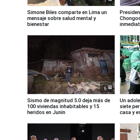
7
Simone Biles comparte en Lima un
Presiden
mensaje sobre salud mental y
Chongos
bienestar
inmediat
salud y 
6
Sismo de magnitud 5.0 deja más de
Un adole
100 viviendas inhabitables y 15
siete pe
heridos en Junín
casa y e