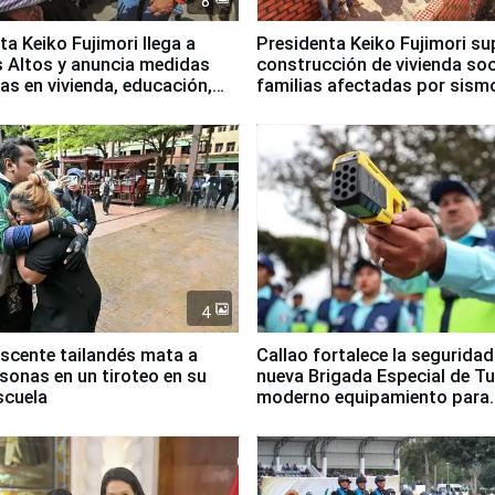
8
ta Keiko Fujimori llega a
Presidenta Keiko Fujimori su
 Altos y anuncia medidas
construcción de vivienda soc
as en vivienda, educación,
familias afectadas por sism
empleo
Junín
4
scente tailandés mata a
Callao fortalece la segurida
rsonas en un tiroteo en su
nueva Brigada Especial de T
scuela
moderno equipamiento para
Serenazgo