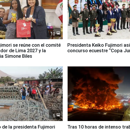
10
jimori se reúne con el comité
Presidenta Keiko Fujimori asi
dor de Lima 2027 y la
concurso ecuestre “Copa Ju
ia Simone Biles
5
 de la presidenta Fujimori
Tras 10 horas de intenso tra