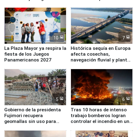
Simone Biles
10
7
La Plaza Mayor ya respira la
Histórica sequía en Europa
fiesta de los Juegos
afecta cosechas,
Panamericanos 2027
navegación fluvial y plantas
nucleares
5
6
Gobierno de la presidenta
Tras 10 horas de intenso
Fujimori recupera
trabajo bomberos logran
geomallas sin uso para
controlar el incendio en una
proteger Santa Eulalia ante
planta química de Santiago
Fenómeno El Niño
de Chile