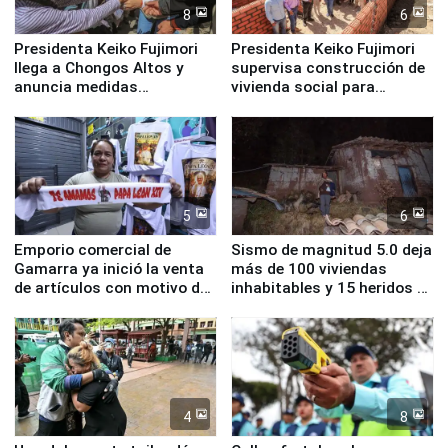
8
6
Presidenta Keiko Fujimori
Presidenta Keiko Fujimori
llega a Chongos Altos y
supervisa construcción de
anuncia medidas
vivienda social para
inmediatas en vivienda,
familias afectadas por
educación, salud y empleo
sismo en Junín
5
6
Emporio comercial de
Sismo de magnitud 5.0 deja
Gamarra ya inició la venta
más de 100 viviendas
de artículos con motivo de
inhabitables y 15 heridos en
la visita del papa León XIV
Junín
4
8