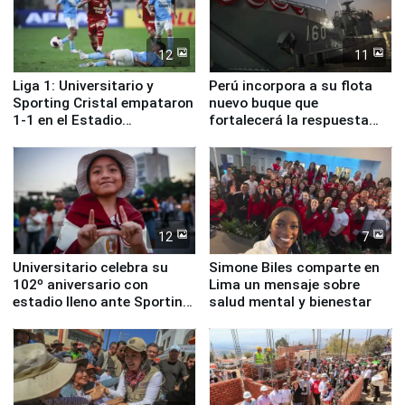
12
11
Liga 1: Universitario y
Perú incorpora a su flota
Sporting Cristal empataron
nuevo buque que
1-1 en el Estadio
fortalecerá la respuesta
Monumental
ante el fenómeno El Niño
12
7
Universitario celebra su
Simone Biles comparte en
102º aniversario con
Lima un mensaje sobre
estadio lleno ante Sporting
salud mental y bienestar
Cristal