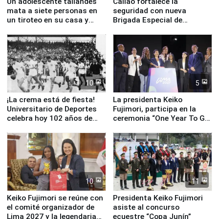
Un adolescente tailandés
Callao fortalece la
mata a siete personas en
seguridad con nueva
un tiroteo en su casa y
Brigada Especial de
escuela
Turismo y moderno
equipamiento para
Serenazgo
10
5
¡La crema está de fiesta!
La presidenta Keiko
Universitario de Deportes
Fujimori, participa en la
celebra hoy 102 años de
ceremonia “One Year To Go
fundación
de Lima 2027”
10
11
Keiko Fujimori se reúne con
Presidenta Keiko Fujimori
el comité organizador de
asiste al concurso
Lima 2027 y la legendaria
ecuestre “Copa Junín”