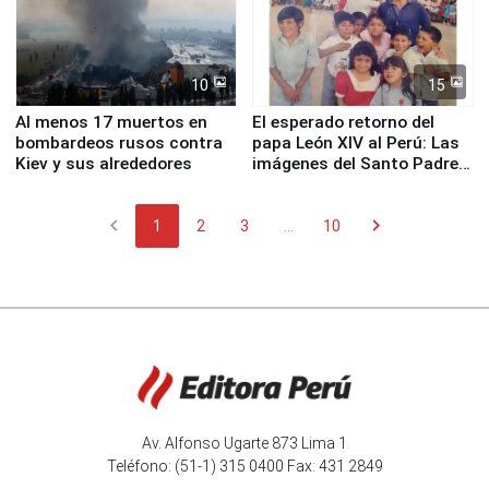
10
15
Al menos 17 muertos en
El esperado retorno del
bombardeos rusos contra
papa León XIV al Perú: Las
Kiev y sus alrededores
imágenes del Santo Padre
en su labor pastoral en
nuestro país
chevron_left
chevron_right
1
2
3
...
10
Av. Alfonso Ugarte 873 Lima 1
Teléfono: (51-1) 315 0400 Fax: 431 2849