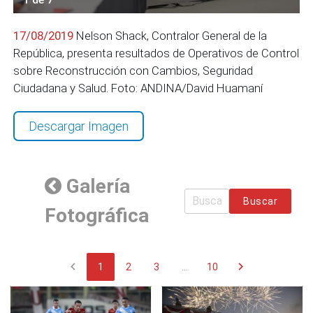
17/08/2019
Nelson Shack, Contralor General de la
República, presenta resultados de Operativos de Control
sobre Reconstrucción con Cambios, Seguridad
Ciudadana y Salud. Foto: ANDINA/David Huamaní
Descargar Imagen
Galería
Buscar
Fotográfica
chevron_left
chevron_right
1
2
3
...
10